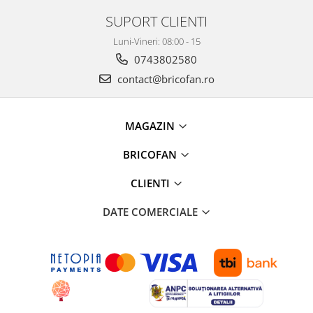
Clesti auto
SUPORT CLIENTI
Compresoare auto si pompe
Cricuri
Luni-Vineri: 08:00 - 15
Intretinere interior/exterior
0743802580
Modulatoare FM
contact@bricofan.ro
Perii de zapada si raclete
Pompe de transfer
MAGAZIN
Decoratiuni, ornamente si articole
Craciun
BRICOFAN
Accesorii si componente craciun
Beteala si ghirlande Craciun
CLIENTI
Brazi de Craciun
DATE COMERCIALE
Costume Craciun
Decoratiuni luminoase exterioare &
interioare
Figurine muzicale
Figurine si decoratiuni Craciun
Furtun - Tub - rola craciun