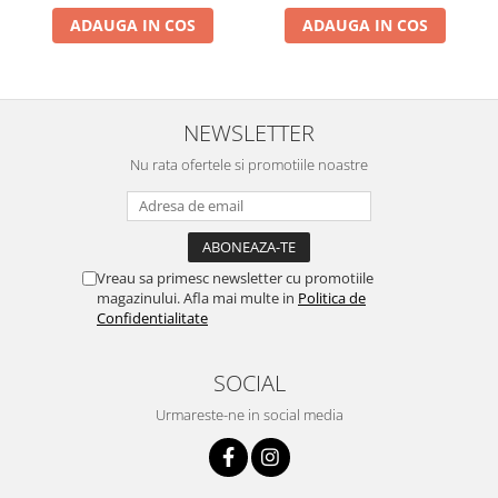
Genti Termoizolante Mancare
Masini de taiat placi ceramice
ADAUGA IN COS
ADAUGA IN COS
Magneti de frigider
Patenti si clesti
Masini de tocat manuale
Topoare
Masini tocat carne electrice
Truse, seturi si alte scule de mana
Mixere
Compactoare
NEWSLETTER
Oale si Cratite
Scule Emtop
Nu rata ofertele si promotiile noastre
Oale sub presiune
Scule multifunctionale
Pahare / Sticle cu Pai / Cani termos
Tăietor beton
Palnii
Storcatoare
Vreau sa primesc newsletter cu promotiile
Tavi copt
magazinului. Afla mai multe in
Politica de
Confidentialitate
Tigai
Ustensile de bucatarie
SOCIAL
Auto
Stații încărcare vehicule electrice
Urmareste-ne in social media
Anvelope auto
Chingi