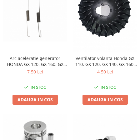
Arc aceleratie generator
Ventilator volanta Honda GX
HONDA GX 120, GX 160, GX
110, GX 120, GX 140, GX 160,
200 / generatoare chinezesti /
GX 200
7,50 Lei
4,50 Lei
motopompe / motocultoare,
Elefant
IN STOC
IN STOC
ADAUGA IN COS
ADAUGA IN COS