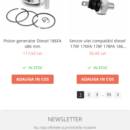
Piston generator Diesel 186FA
Senzor ulei compatibil diesel
o86 mm
170F 170FA 178F 178FA 186F
186FAE
117,60 Lei
36,00 Lei
IN STOC
IN STOC
ADAUGA IN COS
ADAUGA IN COS
1
2
3
35
...
NEWSLETTER
Nu rata ofertele si promotiile noastre