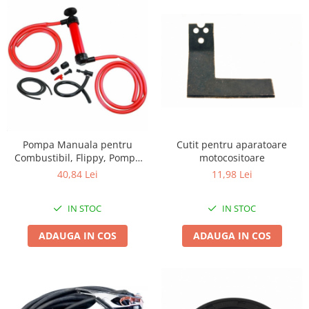
Broaste si clante
Accesorii litiere
Accesorii pentru animale
Aparate de Masaj
Articole si accesorii birou
Electrocasnice
Storcatoare / Blendere
Pompa Manuala pentru
Cutit pentru aparatoare
Mobilier
Combustibil, Flippy, Pompa
motocositoare
pentru Lichide, din Plastic
Genți de voiaj & genți
40,84 Lei
11,98 Lei
Rezistent, Debit 5L per minut,
Mobilier camping
23 × 20 × 3 cm, 380 gr, Rosu
Sonerii
IN STOC
IN STOC
ADAUGA IN COS
ADAUGA IN COS