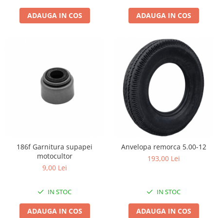
Clesti auto
Compresoare auto si pompe
ADAUGA IN COS
ADAUGA IN COS
Cricuri
Intretinere interior/exterior
Modulatoare FM
Perii de zapada si raclete
Pompe de transfer
Decoratiuni, ornamente si articole
Craciun
Accesorii si componente craciun
Beteala si ghirlande Craciun
Brazi de Craciun
186f Garnitura supapei
Anvelopa remorca 5.00-12
Costume Craciun
motocultor
193,00 Lei
Decoratiuni luminoase exterioare &
9,00 Lei
interioare
Figurine muzicale
IN STOC
IN STOC
Figurine si decoratiuni Craciun
ADAUGA IN COS
ADAUGA IN COS
Furtun - Tub - rola craciun