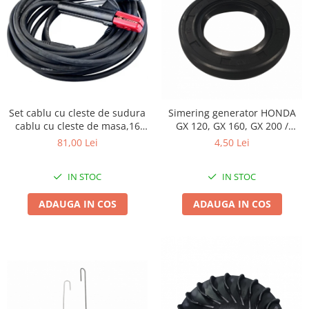
Set cablu cu cleste de sudura
Simering generator HONDA
cablu cu cleste de masa,16
GX 120, GX 160, GX 200 /
mm2 , 300A
generatoare chinezesti /
81,00 Lei
4,50 Lei
motopompe / motocultoare,
Elefant
IN STOC
IN STOC
ADAUGA IN COS
ADAUGA IN COS