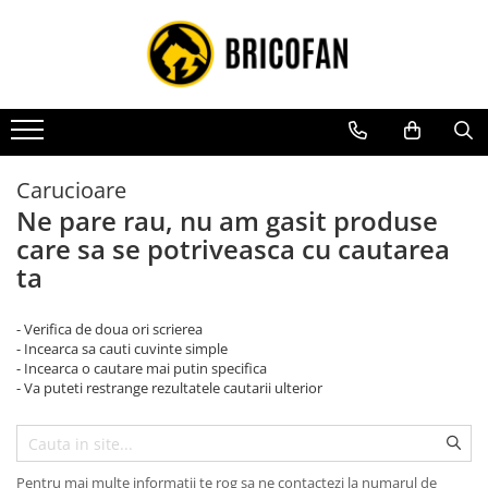
Toate Produsele
Vehicule electrice
Atv
Cu permis
Carucioare
Fără permis
Ne pare rau, nu am gasit produse
care sa se potriveasca cu cautarea
Masini electrice
ta
Motocross
Piese de schimb vehicule electrice
- Verifica de doua ori scrierea
Scutere electrice
- Incearca sa cauti cuvinte simple
- Incearca o cautare mai putin specifica
Scutere pe benzina
- Va puteti restrange rezultatele cautarii ulterior
Tricicluri cargo fara permis
Tricicluri persoane
Trotinete electrice
Pentru mai multe informatii te rog sa ne contactezi la numarul de