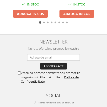
afisaj led, sistem ungere
Granulatoare
IN STOC
IN STOC
lant, lama 20 cm
Mori pentru cereale
ADAUGA IN COS
ADAUGA IN COS
Mori pentru fructe si legume
Mori pentru furaje
Mori pentru furaje si resturi
vegetale
Motoare granulatoare
NEWSLETTER
Piese si accesorii mori
Nu rata ofertele si promotiile noastre
Tocatoare furaje si crengi
Tocatoare furaje
Consumabile si acesorii tocatoare
Tocatoare crengi
Vreau sa primesc newsletter cu promotiile
magazinului. Afla mai multe in
Politica de
Motocoase, Trimmere si Masini de
Confidentialitate
tuns gazon
Motocositori cu motoare 2T
SOCIAL
Trimmere electrice
Masini de tuns gazon pe benzina
Urmareste-ne in social media