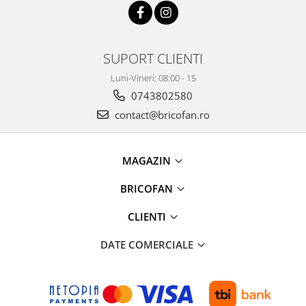
Tractoraș de tuns gazonul
Zootehnie
Incubatoare, oparitoare si
SUPORT CLIENTI
deplumatoare
Echipamente pentru animale
Luni-Vineri: 08:00 - 15
Aparate de tuns animale
0743802580
Piese si accesorii aparate de tuns
contact@bricofan.ro
animale
Tarcuri animale
Semanatori
MAGAZIN
Masini batut stalpi si accesorii
BRICOFAN
Roabe & accesorii
CLIENTI
Casute gradina si cutii depozitare
Mobilier gradina
DATE COMERCIALE
Corturi, Prelate si plase de
umbrire
Lopeti zapada