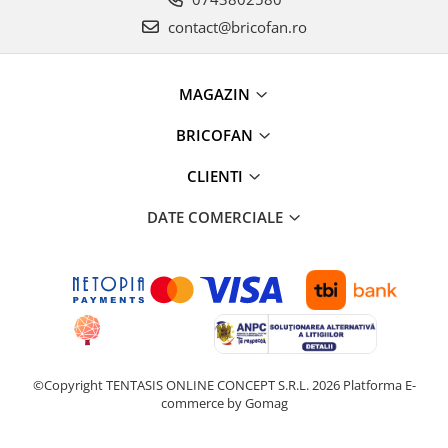
Instalatii de Craciun
contact@bricofan.ro
Instalatii liniare si role de furtun
luminos
Instalatii liniare/sir
MAGAZIN
Instalatii perdea
Instalatii plasa
BRICOFAN
Instalatii Solare
CLIENTI
Instalatii turturi-franjuri
Liniare 220V
DATE COMERCIALE
Perdea 220V
Plasa 220V
Turturi/Franjuri 220V
Diverse pentru casa si camping
Feronerie
Balamale si zavoare
©Copyright TENTASIS ONLINE CONCEPT S.R.L. 2026
Platforma E-
Broaste si clante
commerce by Gomag
Accesorii litiere