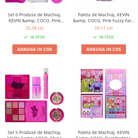
Chiuvete bucatarie compozit
Chiuvete inox
Set 6 Produse de Machiaj,
Paleta de Machiaj, KEVIN
Coloane de dus
KEVIN &amp; COCO, Pink
&amp; COCO, Pink Fuzzy Fard
Bear, 16.2 x 16 x 2.5 cm
de Pleoape,12 culori, 15 x 10.5
Robineti
35,08 Lei
59,11 Lei
x 3 cm
Scari
IN STOC
IN STOC
Tapet 3D Autoadeziv
ADAUGA IN COS
ADAUGA IN COS
Climatizare si echipamente de
incalzire
Aere conditionate
Echipamente pt incalzire
Panouri solare
Paturi electrice cu incalzire
Sobe pe lemne
Umidificatoare
Ventilatoare
Kituri de siguranta si supravietuire
Set 5 Produse de Machiaj,
Paleta de Machiaj, KEVIN
Kit-uri siguranta auto