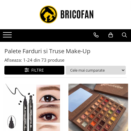
Toate Produsele
Vehicule electrice
Atv
Cu permis
Palete Farduri si Truse Make-Up
Fără permis
Afiseaza:
1-
24
din
73
produse
Masini electrice
FILTRE
Motocross
Piese de schimb vehicule electrice
Scutere electrice
Scutere pe benzina
Tricicluri cargo fara permis
Tricicluri persoane
Trotinete electrice