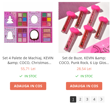
Masini tocat carne electrice
Mixere
Oale si Cratite
Oale sub presiune
Pahare / Sticle cu Pai / Cani termos
Palnii
Storcatoare
Tavi copt
Tigai
Set 4 Palete de Machiaj, KEVIN
Set de Buze, KEVIN &amp;
&amp; COCO, Christmas
COCO, Punk Rock, 6 Lip Gloss-
Ustensile de bucatarie
Jingle, 21 culori, 27.3 x 20.8 x
uri, 19.3 x 12 cm, Roz/Maro
55,71 Lei
28,54 Lei
Auto
2.4 cm
IN STOC
IN STOC
Stații încărcare vehicule electrice
Anvelope auto
ADAUGA IN COS
ADAUGA IN COS
Chingi
Clesti auto
1
2
3
4
Compresoare auto si pompe
Cricuri