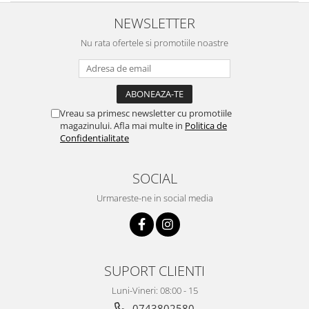
Intretinere interior/exterior
NEWSLETTER
Modulatoare FM
Nu rata ofertele si promotiile noastre
Perii de zapada si raclete
Pompe de transfer
Decoratiuni, ornamente si articole
Craciun
Vreau sa primesc newsletter cu promotiile
Accesorii si componente craciun
magazinului. Afla mai multe in
Politica de
Confidentialitate
Beteala si ghirlande Craciun
Brazi de Craciun
SOCIAL
Costume Craciun
Decoratiuni luminoase exterioare &
Urmareste-ne in social media
interioare
Figurine muzicale
Figurine si decoratiuni Craciun
Furtun - Tub - rola craciun
SUPORT CLIENTI
Instalatii Craciun 220V
Luni-Vineri: 08:00 - 15
Instalatii cu baterii
0743802580