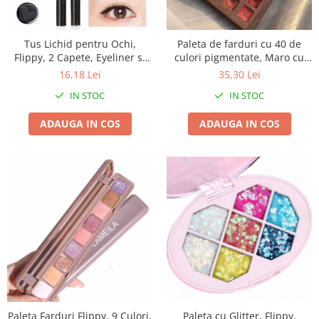
Biciclete, trotinete, triciclete
Biciclete electrice
Tus Lichid pentru Ochi,
Paleta de farduri cu 40 de
Flippy, 2 Capete, Eyeliner si
culori pigmentate, Maro cu
Triciclete
Stampila Inima, Pentru Ochi si
sclipici, Flippy
16,18 Lei
35,30 Lei
Gradina
Corp, 50 g, Rezistent la Apa,
IN STOC
IN STOC
12.7 x 3 cm, Negru
Motoburghie si accesorii
Accesorii motoburghie
ADAUGA IN COS
ADAUGA IN COS
Motoburghie
Drujbe, fierastraie electrice
Drujbe pe benzina
Drujbe cu acumulator
Consumabile drujbe, fierastraie
electrice
Drujbe electrice
Unelte electrice busteni
Mori cereale si batoze porumb
Batoze - mori desfacat porumb
Paleta Farduri Flippy, 9 Culori,
Paleta cu Glitter, Flippy,