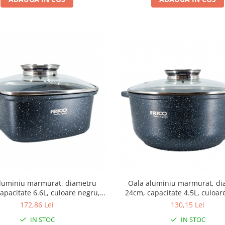
luminiu marmurat, diametru
Oala aluminiu marmurat, d
apacitate 6.6L, culoare negru,
24cm, capacitate 4.5L, culoar
apac de sticla, cod 4403
capac de sticla
172,86 Lei
130,15 Lei
IN STOC
IN STOC