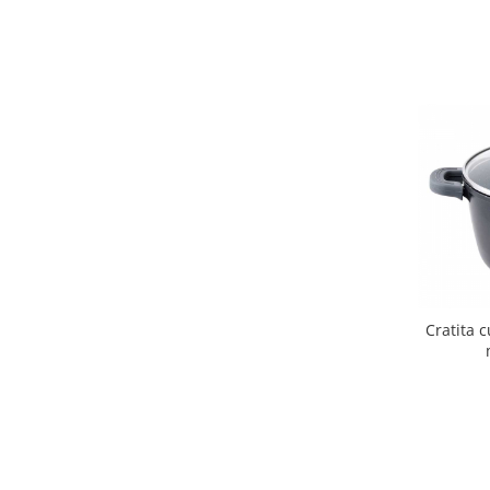
Chiuvete bucatarie compozit
Chiuvete inox
Coloane de dus
Robineti
Scari
Tapet 3D Autoadeziv
Climatizare si echipamente de
incalzire
Aere conditionate
Echipamente pt incalzire
Panouri solare
Cratita 
Paturi electrice cu incalzire
Sobe pe lemne
Umidificatoare
Ventilatoare
Kituri de siguranta si supravietuire
Kit-uri siguranta auto