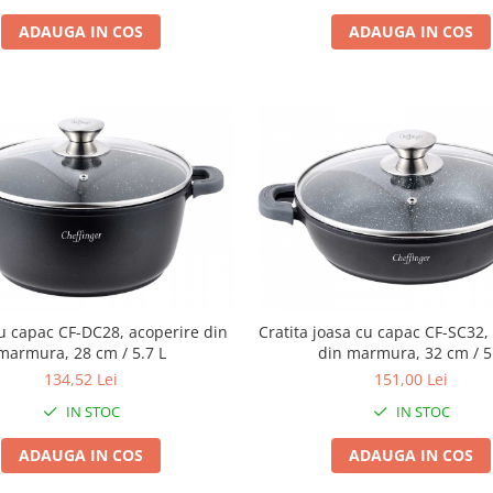
ADAUGA IN COS
ADAUGA IN COS
cu capac CF-DC28, acoperire din
Cratita joasa cu capac CF-SC32,
marmura, 28 cm / 5.7 L
din marmura, 32 cm / 5
134,52 Lei
151,00 Lei
IN STOC
IN STOC
ADAUGA IN COS
ADAUGA IN COS