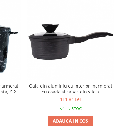
 marmorat
Oala din aluminiu cu interior marmorat
nta, 6.2L
cu coada si capac din sticla
termorezistenta, 1.5L, 55872-16
111,84 Lei
IN STOC
ADAUGA IN COS