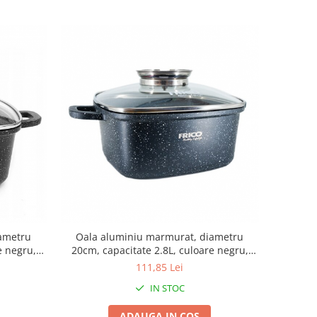
iametru
Oala aluminiu marmurat, diametru
e negru,
20cm, capacitate 2.8L, culoare negru,
02
capac de sticla, cod 4401
111,85 Lei
IN STOC
ADAUGA IN COS