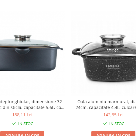
 deptunghiular, dimensiune 32
Oala aluminiu marmurat, d
 din sticla, capacitate 5.6L, cod
24cm, capacitate 4.4L, culoar
55873
capac de sticla, cod 44
188,11 Lei
142,35 Lei
IN STOC
IN STOC
ADAUGA IN COS
ADAUGA IN COS