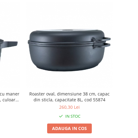
a cu maner
Roaster oval, dimensiune 38 cm, capac
, culoare
din sticla, capacitate 8L, cod 55874
0
260,30 Lei
IN STOC
ADAUGA IN COS