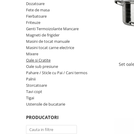
Dozatoare
Biciclete, trotinete, triciclete
Fete de masa
Biciclete electrice
Fierbatoare
Friteuze
Triciclete
Genti Termoizolante Mancare
Gradina
Magneti de frigider
Masini de tocat manuale
Motoburghie si accesorii
Masini tocat carne electrice
Accesorii motoburghie
Mixere
Motoburghie
Oale si Cratite
Set oal
Oale sub presiune
Drujbe, fierastraie electrice
Pahare / Sticle cu Pai / Cani termos
Drujbe pe benzina
Palnii
Drujbe cu acumulator
Storcatoare
Consumabile drujbe, fierastraie
Tavi copt
electrice
Tigai
Ustensile de bucatarie
Drujbe electrice
Unelte electrice busteni
PRODUCATORI
Mori cereale si batoze porumb
Batoze - mori desfacat porumb