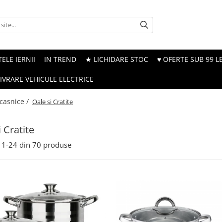
ELE IERNII
IN TREND
★ LICHIDARE STOC
♥ OFERTE SUB 99 LE
LIVRARE VEHICULE ELECTRICE
ocasnice /
Oale si Cratite
 Cratite
1-
24
din
70
produse