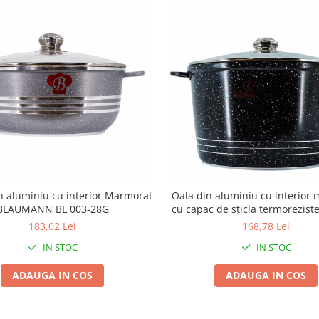
in aluminiu cu interior Marmorat
Oala din aluminiu cu interior
BLAUMANN BL 003-28G
cu capac de sticla termoreziste
Wellberg WB-005-24N
183,02 Lei
168,78 Lei
IN STOC
IN STOC
ADAUGA IN COS
ADAUGA IN COS