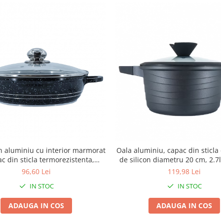
in aluminiu cu interior marmorat
Oala aluminiu, capac din sticl
ac din sticla termorezistenta,
de silicon diametru 20 cm, 2.7l
Blaumann BL 103-24M
black pro, cod 55872-2
96,60 Lei
119,98 Lei
IN STOC
IN STOC
ADAUGA IN COS
ADAUGA IN COS