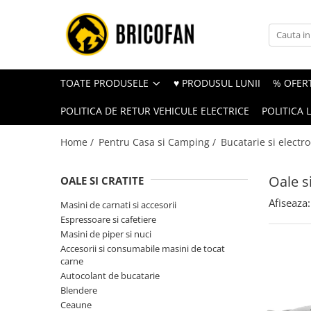
Toate Produsele
Vehicule electrice
TOATE PRODUSELE
♥ PRODUSUL LUNII
% OFERT
Atv
POLITICA DE RETUR VEHICULE ELECTRICE
POLITICA 
Cu permis
Fără permis
Home /
Pentru Casa si Camping /
Bucatarie si electr
Masini electrice
Oale si
Motocross
OALE SI CRATITE
Piese de schimb vehicule electrice
Afiseaza:
Masini de carnati si accesorii
Espressoare si cafetiere
Scutere electrice
Masini de piper si nuci
Scutere pe benzina
Accesorii si consumabile masini de tocat
carne
Tricicluri cargo fara permis
Autocolant de bucatarie
Tricicluri persoane
Blendere
Ceaune
Trotinete electrice