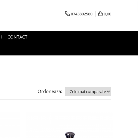
0743802580
0,00
I
CONTACT
Ordoneaza: