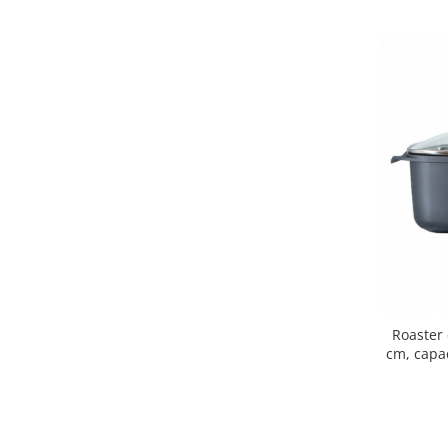
Pentru Casa si Camping
Aragaze, plite, piese butelii de
voiaj
Accesorii aragaze & butelii
Butelii
Gratare
Pirostrii si accesorii pentru gatit
Plite & aragaze
Iluminat & electrice
Prelungitoare & cabluri electrice
Becuri
Coliere plastic
Conectori/doze
Roaster
cm, capac
Corpuri de iluminat
Lampi solare
Lanterne
Lumina de crestere pentru plante