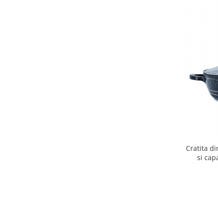
Zdrobitoare si teascuri
Teascuri
Zdrobitoare electrice
Zdrobitoare electrice & manuale
Zdrobitoare manuale
Masini de cusut si accesorii
Articole antidaunatori gradina
Sere si solarii
Suflante si aspiratoare exterior
Unelte altoit
Cratita d
Unelte manuale de gradina -
si cap
Stropitori
Folie si plase pt plante
Masini de maturat manuale
Masini batut stalpi