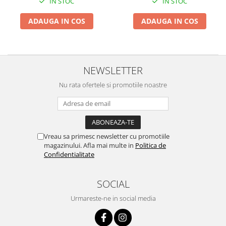
IN STOC
IN STOC
Tractoraș de tuns gazonul
Zootehnie
ADAUGA IN COS
ADAUGA IN COS
Incubatoare, oparitoare si
deplumatoare
Echipamente pentru animale
Aparate de tuns animale
NEWSLETTER
Piese si accesorii aparate de tuns
Nu rata ofertele si promotiile noastre
animale
Tarcuri animale
Semanatori
Masini batut stalpi si accesorii
Vreau sa primesc newsletter cu promotiile
magazinului. Afla mai multe in
Politica de
Roabe & accesorii
Confidentialitate
Casute gradina si cutii depozitare
Mobilier gradina
SOCIAL
Corturi, Prelate si plase de
Urmareste-ne in social media
umbrire
Lopeti zapada