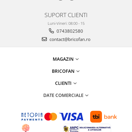
Zdrobitoare si teascuri
SUPORT CLIENTI
Teascuri
Zdrobitoare electrice
Luni-Vineri: 08:00 - 15
Zdrobitoare electrice & manuale
0743802580
Zdrobitoare manuale
contact@bricofan.ro
Masini de cusut si accesorii
Articole antidaunatori gradina
MAGAZIN
Sere si solarii
BRICOFAN
Suflante si aspiratoare exterior
Unelte altoit
CLIENTI
Unelte manuale de gradina -
DATE COMERCIALE
Stropitori
Folie si plase pt plante
Masini de maturat manuale
Masini batut stalpi