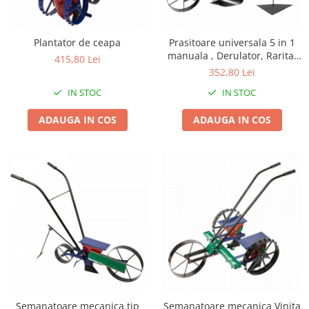
Biciclete, trotinete, triciclete
Biciclete electrice
Plantator de ceapa
Prasitoare universala 5 in 1
manuala , Derulator, Rarita,
Triciclete
415,80 Lei
Cultivator, Lama, Brazdar
352,80 Lei
Gradina
IN STOC
IN STOC
Motoburghie si accesorii
Accesorii motoburghie
ADAUGA IN COS
ADAUGA IN COS
Motoburghie
Drujbe, fierastraie electrice
Drujbe pe benzina
Drujbe cu acumulator
Consumabile drujbe, fierastraie
electrice
Drujbe electrice
Unelte electrice busteni
Mori cereale si batoze porumb
Batoze - mori desfacat porumb
Semanatoare mecanica tip
Semanatoare mecanica Vinita