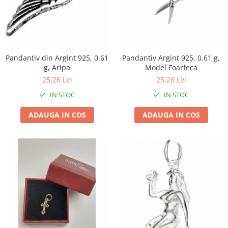
Proiectoare & lampi de lucru
Veioze si Lampi
Cantarire
Cantare comerciale
Pandantiv din Argint 925, 0.61
Pandantiv Argint 925, 0.61 g,
Cantare Corporale
g, Aripa
Model Foarfeca
Aparate de spalat cu presiune si
25,26 Lei
25,26 Lei
accesorii
IN STOC
IN STOC
Accesorii aparatele de spalat cu
presiune
ADAUGA IN COS
ADAUGA IN COS
Aparate de spalat cu presiune
Instalatii sanitare
Articole si accesorii pentru baie
Baterii baie
Baterii bucatarie
Baterii cada
Baterii electrice
Baterii lavoar