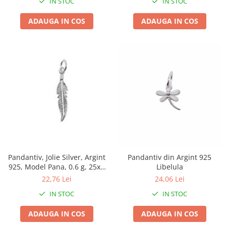
IN STOC
IN STOC
Tractoraș de tuns gazonul
Zootehnie
ADAUGA IN COS
ADAUGA IN COS
Incubatoare, oparitoare si
deplumatoare
Echipamente pentru animale
Aparate de tuns animale
Piese si accesorii aparate de tuns
animale
Tarcuri animale
Semanatori
Masini batut stalpi si accesorii
Roabe & accesorii
Pandantiv, Jolie Silver, Argint
Pandantiv din Argint 925
Casute gradina si cutii depozitare
925, Model Pana, 0.6 g, 25x6
Libelula
mm
22,76 Lei
24,06 Lei
Mobilier gradina
IN STOC
IN STOC
Corturi, Prelate si plase de
umbrire
ADAUGA IN COS
ADAUGA IN COS
Lopeti zapada