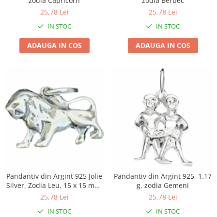
zodia Capricorn
zodia Berbec
Kit-uri Supravietuire si Accesorii
25,78 Lei
25,78 Lei
Camping
IN STOC
IN STOC
Curatenie si menaj
Accesorii ingrijire casa
ADAUGA IN COS
ADAUGA IN COS
Accesorii maturi, mopuri si galeti
Aparate de calcat
Aspiratoare electrice
Cutii depozitare diverse
Cutii depozitare medicamente
Cutii pentru chei
Dulapuri si rafturi de depozitare
Maturi, mopuri si galeti
Organizatoare imbracaminte si
incaltaminte
Pandantiv din Argint 925 Jolie
Pandantiv din Argint 925, 1.17
Perii de curatare
Silver, Zodia Leu, 15 x 15 mm,
g, zodia Gemeni
Perii si aparate scame
1.2 g
25,78 Lei
25,78 Lei
Stergatoare geam
IN STOC
IN STOC