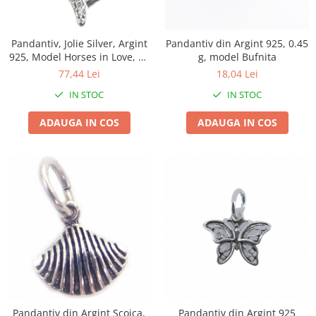
Biciclete, trotinete, triciclete
Biciclete electrice
Pandantiv, Jolie Silver, Argint
Pandantiv din Argint 925, 0.45
925, Model Horses in Love, 16
g, model Bufnita
Triciclete
x 20 mm, 1.6 g
77,44 Lei
18,04 Lei
Gradina
IN STOC
IN STOC
Motoburghie si accesorii
Accesorii motoburghie
ADAUGA IN COS
ADAUGA IN COS
Motoburghie
Drujbe, fierastraie electrice
Drujbe pe benzina
Drujbe cu acumulator
Consumabile drujbe, fierastraie
electrice
Drujbe electrice
Unelte electrice busteni
Mori cereale si batoze porumb
Batoze - mori desfacat porumb
Pandantiv din Argint Scoica,
Pandantiv din Argint 925