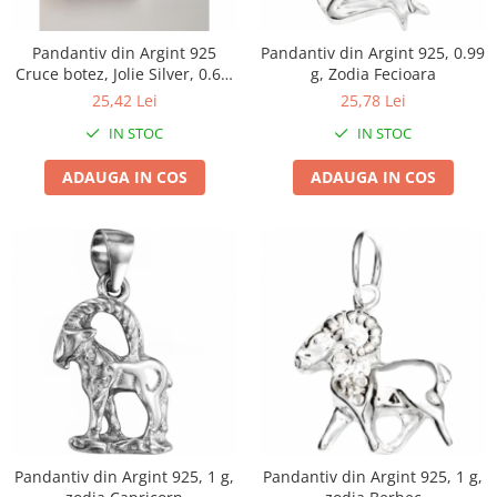
Chiuvete bucatarie compozit
Chiuvete inox
Pandantiv din Argint 925
Pandantiv din Argint 925, 0.99
Coloane de dus
Cruce botez, Jolie Silver, 0.6g,
g, Zodia Fecioara
1.5 cm x 1 cm
Robineti
25,42 Lei
25,78 Lei
Scari
IN STOC
IN STOC
Tapet 3D Autoadeziv
ADAUGA IN COS
ADAUGA IN COS
Climatizare si echipamente de
incalzire
Aere conditionate
Echipamente pt incalzire
Panouri solare
Paturi electrice cu incalzire
Sobe pe lemne
Umidificatoare
Ventilatoare
Kituri de siguranta si supravietuire
Pandantiv din Argint 925, 1 g,
Pandantiv din Argint 925, 1 g,
Kit-uri siguranta auto