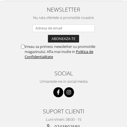
Intretinere interior/exterior
NEWSLETTER
Modulatoare FM
Nu rata ofertele si promotiile noastre
Perii de zapada si raclete
Pompe de transfer
Decoratiuni, ornamente si articole
Craciun
Vreau sa primesc newsletter cu promotiile
Accesorii si componente craciun
magazinului. Afla mai multe in
Politica de
Confidentialitate
Beteala si ghirlande Craciun
Brazi de Craciun
SOCIAL
Costume Craciun
Decoratiuni luminoase exterioare &
Urmareste-ne in social media
interioare
Figurine muzicale
Figurine si decoratiuni Craciun
Furtun - Tub - rola craciun
SUPORT CLIENTI
Instalatii Craciun 220V
Luni-Vineri: 08:00 - 15
Instalatii cu baterii
0743802580