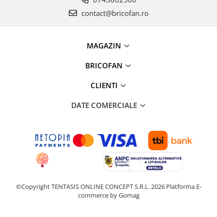
Instalatii de Craciun
contact@bricofan.ro
Instalatii liniare si role de furtun
luminos
Instalatii liniare/sir
MAGAZIN
Instalatii perdea
Instalatii plasa
BRICOFAN
Instalatii Solare
CLIENTI
Instalatii turturi-franjuri
Liniare 220V
DATE COMERCIALE
Perdea 220V
Plasa 220V
Turturi/Franjuri 220V
Diverse pentru casa si camping
Feronerie
Balamale si zavoare
©Copyright TENTASIS ONLINE CONCEPT S.R.L. 2026
Platforma E-
Broaste si clante
commerce by Gomag
Accesorii litiere