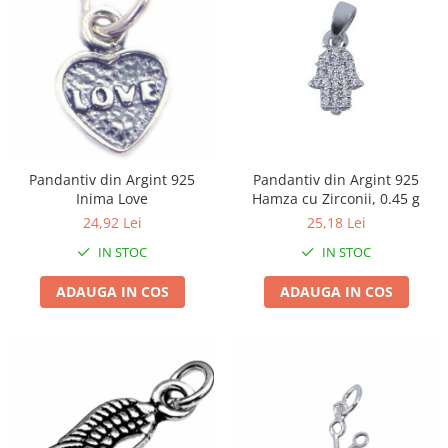
Pentru Casa si Camping
Aragaze, plite, piese butelii de
voiaj
Accesorii aragaze & butelii
Butelii
Gratare
Pirostrii si accesorii pentru gatit
Pandantiv din Argint 925
Pandantiv din Argint 925
Plite & aragaze
Inima Love
Hamza cu Zirconii, 0.45 g
Iluminat & electrice
24,92 Lei
25,18 Lei
Prelungitoare & cabluri electrice
IN STOC
IN STOC
Becuri
ADAUGA IN COS
ADAUGA IN COS
Coliere plastic
Conectori/doze
Corpuri de iluminat
Lampi solare
Lanterne
Lumina de crestere pentru plante