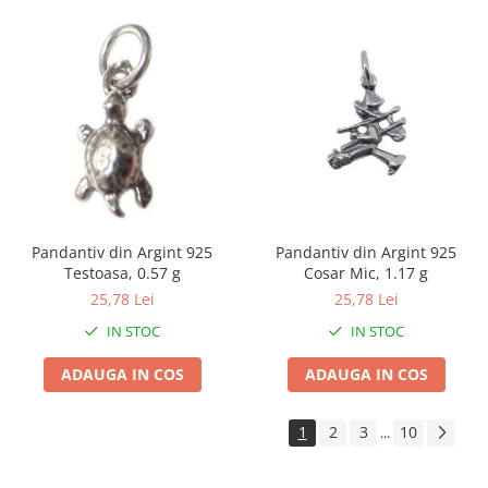
Masini tocat carne electrice
Mixere
Oale si Cratite
Oale sub presiune
Pahare / Sticle cu Pai / Cani termos
Palnii
Storcatoare
Tavi copt
Tigai
Pandantiv din Argint 925
Pandantiv din Argint 925
Testoasa, 0.57 g
Cosar Mic, 1.17 g
Ustensile de bucatarie
25,78 Lei
25,78 Lei
Auto
IN STOC
IN STOC
Stații încărcare vehicule electrice
Anvelope auto
ADAUGA IN COS
ADAUGA IN COS
Chingi
Clesti auto
1
2
3
10
...
Compresoare auto si pompe
Cricuri