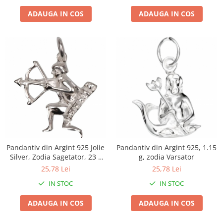
Umerase pentru haine si suporturi
ADAUGA IN COS
ADAUGA IN COS
Uscatoare si standere haine
Bucatarie si electrocasnice
Masini de carnati si accesorii
Espressoare si cafetiere
Masini de piper si nuci
Accesorii si consumabile masini de
tocat carne
Autocolant de bucatarie
Blendere
Ceaune
Dozatoare
Pandantiv din Argint 925 Jolie
Pandantiv din Argint 925, 1.15
Fete de masa
Silver, Zodia Sagetator, 23 x
g, zodia Varsator
16 mm, 1.1 g
Fierbatoare
25,78 Lei
25,78 Lei
Friteuze
IN STOC
IN STOC
Genti Termoizolante Mancare
ADAUGA IN COS
ADAUGA IN COS
Magneti de frigider
Masini de tocat manuale