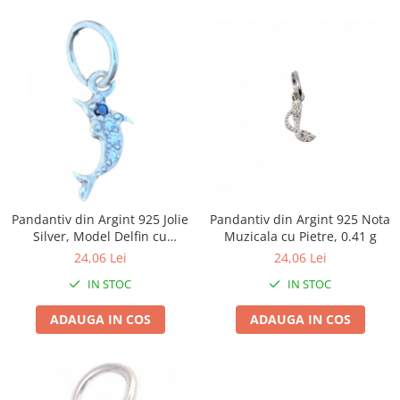
Zdrobitoare si teascuri
Teascuri
Zdrobitoare electrice
Zdrobitoare electrice & manuale
Zdrobitoare manuale
Masini de cusut si accesorii
Articole antidaunatori gradina
Sere si solarii
Pandantiv din Argint 925 Jolie
Pandantiv din Argint 925 Nota
Suflante si aspiratoare exterior
Silver, Model Delfin cu
Muzicala cu Pietre, 0.41 g
Unelte altoit
Zirconii, 17 x 5 mm, 0.5 g
24,06 Lei
24,06 Lei
Unelte manuale de gradina -
IN STOC
IN STOC
Stropitori
ADAUGA IN COS
ADAUGA IN COS
Folie si plase pt plante
Masini de maturat manuale
Masini batut stalpi