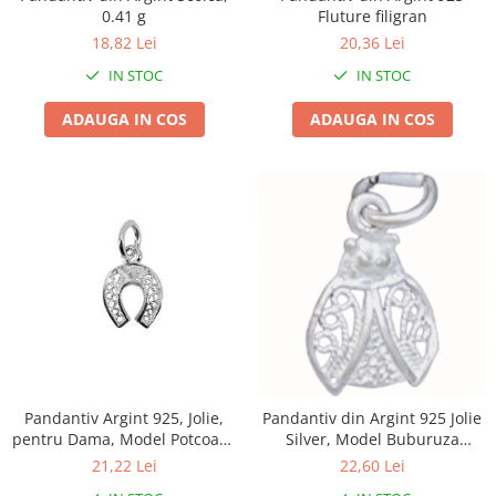
Granulatoare
0.41 g
Fluture filigran
18,82 Lei
20,36 Lei
Mori pentru cereale
Mori pentru fructe si legume
IN STOC
IN STOC
Mori pentru furaje
ADAUGA IN COS
ADAUGA IN COS
Mori pentru furaje si resturi
vegetale
Motoare granulatoare
Piese si accesorii mori
Tocatoare furaje si crengi
Tocatoare furaje
Consumabile si acesorii tocatoare
Tocatoare crengi
Motocoase, Trimmere si Masini de
tuns gazon
Motocositori cu motoare 2T
Pandantiv Argint 925, Jolie,
Pandantiv din Argint 925 Jolie
pentru Dama, Model Potcoava
Silver, Model Buburuza
Trimmere electrice
Filigran, 0.62 gr, Argintiu
Filigran, 17 x 10 mm, 0.6 g
21,22 Lei
22,60 Lei
Masini de tuns gazon pe benzina