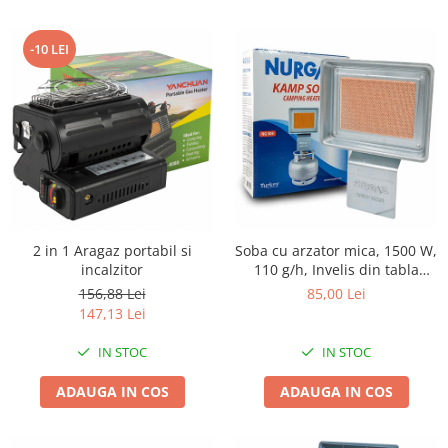
Instalatii Craciun 220V
Instalatii cu baterii
-10 LEI
Instalatii de Craciun
Instalatii liniare si role de furtun
luminos
Instalatii liniare/sir
Instalatii perdea
Instalatii plasa
Instalatii Solare
Instalatii turturi-franjuri
2 in 1 Aragaz portabil si
Soba cu arzator mica, 1500 W,
Liniare 220V
incalzitor
110 g/h, Invelis din tabla
galvanizata
156,88 Lei
85,00 Lei
Perdea 220V
147,13 Lei
Plasa 220V
Turturi/Franjuri 220V
IN STOC
IN STOC
Diverse pentru casa si camping
ADAUGA IN COS
ADAUGA IN COS
Feronerie
Balamale si zavoare