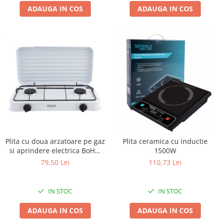
Clesti auto
ADAUGA IN COS
ADAUGA IN COS
Compresoare auto si pompe
Cricuri
Intretinere interior/exterior
Modulatoare FM
Perii de zapada si raclete
Pompe de transfer
Decoratiuni, ornamente si articole
Craciun
Accesorii si componente craciun
Beteala si ghirlande Craciun
Brazi de Craciun
Plita cu doua arzatoare pe gaz
Plita ceramica cu inductie
si aprindere electrica BoHM
1500W
Costume Craciun
BG-M-002-W, 4.4 kW
79,50 Lei
110,73 Lei
Decoratiuni luminoase exterioare &
interioare
Figurine muzicale
IN STOC
IN STOC
Figurine si decoratiuni Craciun
ADAUGA IN COS
ADAUGA IN COS
Furtun - Tub - rola craciun