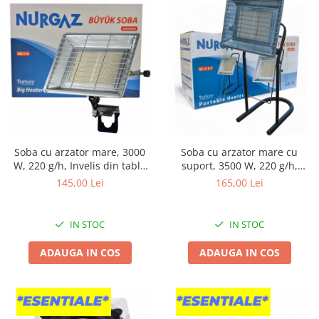
Broaste si clante
Accesorii litiere
Accesorii pentru animale
Aparate de Masaj
Articole si accesorii birou
Electrocasnice
Storcatoare / Blendere
Soba cu arzator mare, 3000
Soba cu arzator mare cu
Mobilier
W, 220 g/h, Invelis din tabla
suport, 3500 W, 220 g/h,
Genți de voiaj & genți
galvanizata
Invelis din tabla galvanizata
145,00 Lei
165,00 Lei
Mobilier camping
Sonerii
IN STOC
IN STOC
ADAUGA IN COS
ADAUGA IN COS