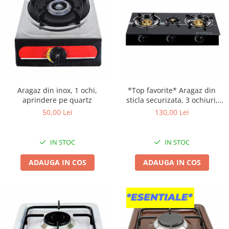
Aragaz din inox, 1 ochi,
*Top favorite* Aragaz din
aprindere pe quartz
sticla securizata, 3 ochiuri,
aprindere pe quartz
50,00 Lei
130,00 Lei
IN STOC
IN STOC
ADAUGA IN COS
ADAUGA IN COS