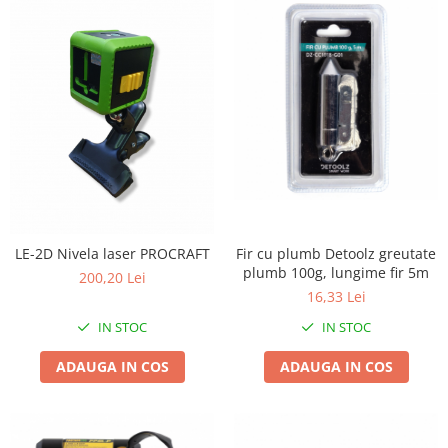
Pentru Casa si Camping
Aragaze, plite, piese butelii de
voiaj
Accesorii aragaze & butelii
Butelii
Gratare
Pirostrii si accesorii pentru gatit
Plite & aragaze
Iluminat & electrice
Prelungitoare & cabluri electrice
Fir cu plumb Detoolz greutate
LE-2D Nivela laser PROCRAFT
plumb 100g, lungime fir 5m
200,20 Lei
Becuri
16,33 Lei
Coliere plastic
IN STOC
IN STOC
Conectori/doze
Corpuri de iluminat
ADAUGA IN COS
ADAUGA IN COS
Lampi solare
Lanterne
Lumina de crestere pentru plante