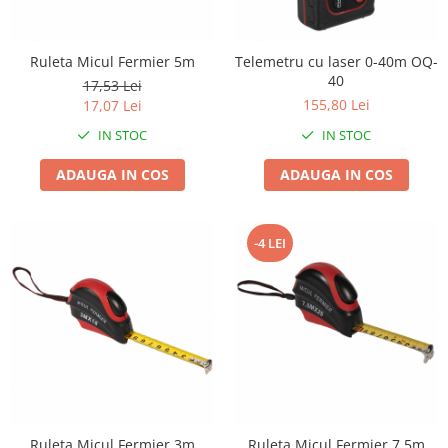
Biciclete, trotinete, triciclete
Biciclete electrice
Ruleta Micul Fermier 5m
Telemetru cu laser 0-40m OQ-
40
Triciclete
17,53 Lei
155,80 Lei
17,07 Lei
Gradina
IN STOC
IN STOC
Motoburghie si accesorii
Accesorii motoburghie
ADAUGA IN COS
ADAUGA IN COS
Motoburghie
Drujbe, fierastraie electrice
-4 LEI
Drujbe pe benzina
Drujbe cu acumulator
Consumabile drujbe, fierastraie
electrice
Drujbe electrice
Unelte electrice busteni
Mori cereale si batoze porumb
Batoze - mori desfacat porumb
Ruleta Micul Fermier 7.5m
Ruleta Micul Fermier 3m