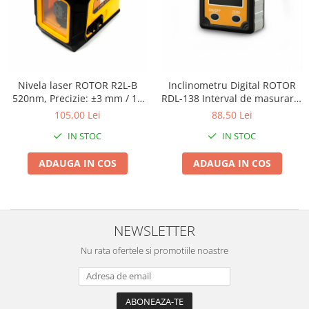
Chiuvete bucatarie compozit
Chiuvete inox
Coloane de dus
Robineti
Scari
Nivela laser ROTOR R2L-B
Inclinometru Digital ROTOR
520nm, Precizie: ±3 mm / 10
RDL-138 Interval de masurare:
Tapet 3D Autoadeziv
m
4 x 90° (360° total)
105,00 Lei
88,50 Lei
Climatizare si echipamente de
incalzire
IN STOC
IN STOC
Aere conditionate
ADAUGA IN COS
ADAUGA IN COS
Echipamente pt incalzire
Panouri solare
Paturi electrice cu incalzire
NEWSLETTER
Sobe pe lemne
Umidificatoare
Nu rata ofertele si promotiile noastre
Ventilatoare
Kituri de siguranta si supravietuire
Kit-uri siguranta auto