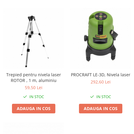
Zdrobitoare si teascuri
Teascuri
Zdrobitoare electrice
Zdrobitoare electrice & manuale
Zdrobitoare manuale
Masini de cusut si accesorii
Articole antidaunatori gradina
Sere si solarii
Suflante si aspiratoare exterior
Trepied pentru nivela laser
PROCRAFT LE-3D, Nivela laser
ROTOR , 1 m, aluminiu
292,60 Lei
Unelte altoit
59,50 Lei
Unelte manuale de gradina -
IN STOC
IN STOC
Stropitori
ADAUGA IN COS
ADAUGA IN COS
Folie si plase pt plante
Masini de maturat manuale
Masini batut stalpi