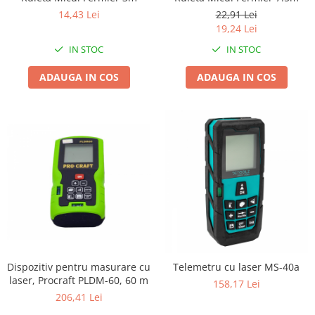
Granulatoare
22,91 Lei
14,43 Lei
Mori pentru cereale
19,24 Lei
Mori pentru fructe si legume
IN STOC
IN STOC
Mori pentru furaje
ADAUGA IN COS
ADAUGA IN COS
Mori pentru furaje si resturi
vegetale
Motoare granulatoare
Piese si accesorii mori
Tocatoare furaje si crengi
Tocatoare furaje
Consumabile si acesorii tocatoare
Tocatoare crengi
Motocoase, Trimmere si Masini de
tuns gazon
Motocositori cu motoare 2T
Dispozitiv pentru masurare cu
Telemetru cu laser MS-40a
laser, Procraft PLDM-60, 60 m
Trimmere electrice
158,17 Lei
206,41 Lei
Masini de tuns gazon pe benzina