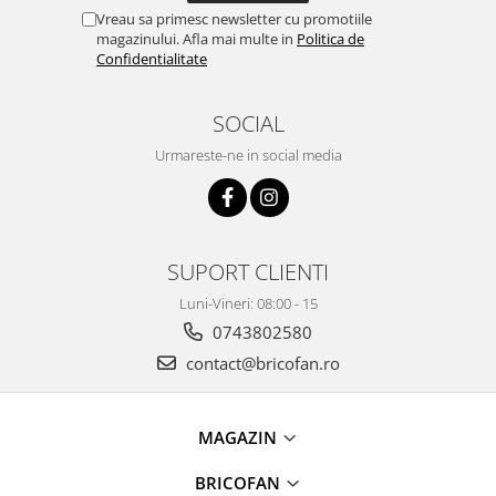
Kit-uri Supravietuire si Accesorii
Vreau sa primesc newsletter cu promotiile
magazinului. Afla mai multe in
Politica de
Camping
Confidentialitate
Curatenie si menaj
Accesorii ingrijire casa
SOCIAL
Accesorii maturi, mopuri si galeti
Urmareste-ne in social media
Aparate de calcat
Aspiratoare electrice
Cutii depozitare diverse
Cutii depozitare medicamente
SUPORT CLIENTI
Cutii pentru chei
Luni-Vineri: 08:00 - 15
Dulapuri si rafturi de depozitare
0743802580
Maturi, mopuri si galeti
contact@bricofan.ro
Organizatoare imbracaminte si
incaltaminte
Perii de curatare
MAGAZIN
Perii si aparate scame
Stergatoare geam
BRICOFAN