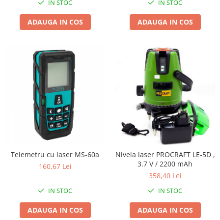
Tractoraș de tuns gazonul
IN STOC
IN STOC
Zootehnie
ADAUGA IN COS
ADAUGA IN COS
Incubatoare, oparitoare si
deplumatoare
Echipamente pentru animale
Aparate de tuns animale
Piese si accesorii aparate de tuns
animale
Tarcuri animale
Semanatori
Masini batut stalpi si accesorii
Roabe & accesorii
Telemetru cu laser MS-60a
Nivela laser PROCRAFT LE-5D ,
Casute gradina si cutii depozitare
3.7 V / 2200 mAh
160,67 Lei
Mobilier gradina
358,40 Lei
Corturi, Prelate si plase de
IN STOC
IN STOC
umbrire
ADAUGA IN COS
ADAUGA IN COS
Lopeti zapada