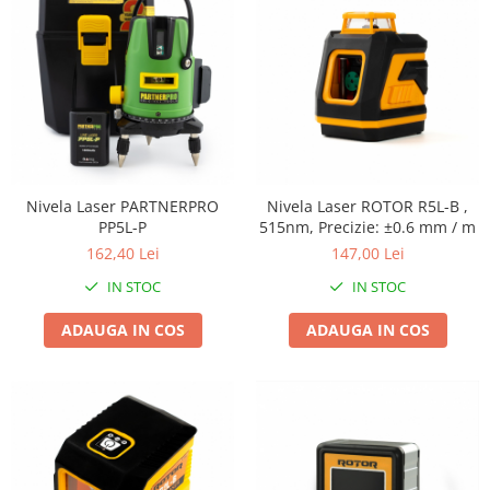
Proiectoare & lampi de lucru
Veioze si Lampi
Cantarire
Cantare comerciale
Cantare Corporale
Aparate de spalat cu presiune si
accesorii
Nivela Laser PARTNERPRO
Nivela Laser ROTOR R5L-B ,
Accesorii aparatele de spalat cu
PP5L-P
515nm, Precizie: ±0.6 mm / m
presiune
162,40 Lei
147,00 Lei
Aparate de spalat cu presiune
IN STOC
IN STOC
Instalatii sanitare
Articole si accesorii pentru baie
ADAUGA IN COS
ADAUGA IN COS
Baterii baie
Baterii bucatarie
Baterii cada
Baterii electrice
Baterii lavoar