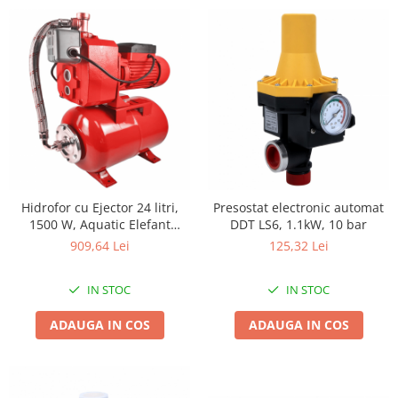
Proiectoare & lampi de lucru
Veioze si Lampi
Cantarire
Cantare comerciale
Cantare Corporale
Aparate de spalat cu presiune si
accesorii
Accesorii aparatele de spalat cu
presiune
Hidrofor cu Ejector 24 litri,
Presostat electronic automat
Aparate de spalat cu presiune
1500 W, Aquatic Elefant
DDT LS6, 1.1kW, 10 bar
Instalatii sanitare
AutoDP 505, 100l/min rezervor
909,64 Lei
125,32 Lei
24L, absorbtie 8 m, inaltime
Articole si accesorii pentru baie
40 m
Baterii baie
IN STOC
IN STOC
Baterii bucatarie
ADAUGA IN COS
ADAUGA IN COS
Baterii cada
Baterii electrice
Baterii lavoar