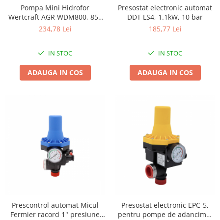
Granulatoare
Pompa Mini Hidrofor
Presostat electronic automat
Wertcraft AGR WDM800, 850
DDT LS4, 1.1kW, 10 bar
Mori pentru cereale
W, 50 M Refulare, 90 L/Min
234,78 Lei
185,77 Lei
Mori pentru fructe si legume
Mori pentru furaje
IN STOC
IN STOC
Mori pentru furaje si resturi
vegetale
ADAUGA IN COS
ADAUGA IN COS
Motoare granulatoare
Piese si accesorii mori
Tocatoare furaje si crengi
Tocatoare furaje
Consumabile si acesorii tocatoare
Tocatoare crengi
Motocoase, Trimmere si Masini de
tuns gazon
Motocositori cu motoare 2T
Trimmere electrice
Prescontrol automat Micul
Presostat electronic EPC-5,
Masini de tuns gazon pe benzina
Fermier racord 1" presiune
pentru pompe de adancime,