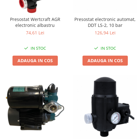
Biciclete, trotinete, triciclete
Biciclete electrice
Presostat Wertcraft AGR
Presostat electronic automat,
electronic albastru
DDT LS-2, 10 bar
Triciclete
74,61 Lei
126,94 Lei
Gradina
Motoburghie si accesorii
IN STOC
IN STOC
Accesorii motoburghie
ADAUGA IN COS
ADAUGA IN COS
Motoburghie
Drujbe, fierastraie electrice
Drujbe pe benzina
Drujbe cu acumulator
Consumabile drujbe, fierastraie
electrice
Drujbe electrice
Unelte electrice busteni
Mori cereale si batoze porumb
Batoze - mori desfacat porumb