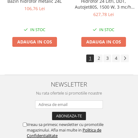
Bazin hidrofor metalic 24L
Hidrofor 24 Litri, DDT,
Intretinere interior/exterior
AutoJet80S, 1500 W, 3 mc/h,
106,76 Lei
50 m refulare
627,78 Lei
Modulatoare FM
Perii de zapada si raclete
IN STOC
IN STOC
Pompe de transfer
Decoratiuni, ornamente si articole
ADAUGA IN COS
ADAUGA IN COS
Craciun
Accesorii si componente craciun
1
2
3
4
Beteala si ghirlande Craciun
Brazi de Craciun
Costume Craciun
NEWSLETTER
Decoratiuni luminoase exterioare &
interioare
Nu rata ofertele si promotiile noastre
Figurine muzicale
Figurine si decoratiuni Craciun
Furtun - Tub - rola craciun
Vreau sa primesc newsletter cu promotiile
Instalatii Craciun 220V
magazinului. Afla mai multe in
Politica de
Instalatii cu baterii
Confidentialitate