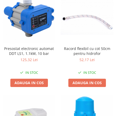
Chiuvete bucatarie compozit
Chiuvete inox
Coloane de dus
Robineti
Scari
Tapet 3D Autoadeziv
Climatizare si echipamente de
Presostat electronic automat
Racord flexibil cu cot 50cm
incalzire
DDT LS1, 1.1kW, 10 bar
pentru hidrofor
Aere conditionate
125,32 Lei
52,17 Lei
Echipamente pt incalzire
Panouri solare
IN STOC
IN STOC
Paturi electrice cu incalzire
ADAUGA IN COS
ADAUGA IN COS
Sobe pe lemne
Umidificatoare
Ventilatoare
Kituri de siguranta si supravietuire
Kit-uri siguranta auto