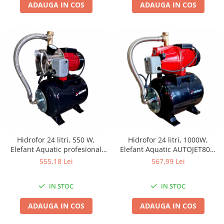
ADAUGA IN COS
ADAUGA IN COS
Pentru Casa si Camping
Aragaze, plite, piese butelii de
voiaj
Accesorii aragaze & butelii
Butelii
Gratare
Pirostrii si accesorii pentru gatit
Plite & aragaze
Iluminat & electrice
Prelungitoare & cabluri electrice
Becuri
Hidrofor 24 litri, 550 W,
Hidrofor 24 litri, 1000W,
Elefant Aquatic profesional
Elefant Aquatic AUTOJET80S,
Coliere plastic
AUTOJS80, absorbtie 9 m,
50 l/min, inox-otel, absorbtie
555,18 Lei
567,99 Lei
Conectori/doze
inaltime 40 m, 3 mc/h
8 m, inaltime 40 m
Corpuri de iluminat
IN STOC
IN STOC
Lampi solare
Lanterne
ADAUGA IN COS
ADAUGA IN COS
Lumina de crestere pentru plante