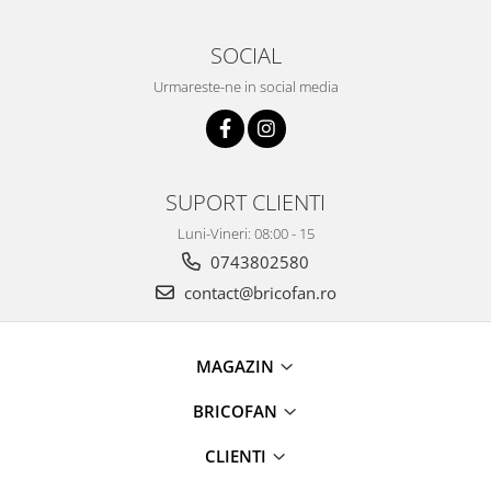
Instalatii de Craciun
Instalatii liniare si role de furtun
SOCIAL
luminos
Urmareste-ne in social media
Instalatii liniare/sir
Instalatii perdea
Instalatii plasa
Instalatii Solare
SUPORT CLIENTI
Instalatii turturi-franjuri
Liniare 220V
Luni-Vineri: 08:00 - 15
Perdea 220V
0743802580
Plasa 220V
contact@bricofan.ro
Turturi/Franjuri 220V
Diverse pentru casa si camping
MAGAZIN
Feronerie
BRICOFAN
Balamale si zavoare
Broaste si clante
CLIENTI
Accesorii litiere