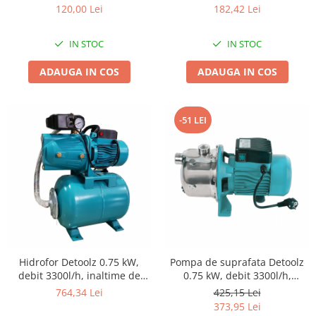
Tractoraș de tuns gazonul
maxima 10bar, cu manometru
10 bari
120,00 Lei
182,42 Lei
Zootehnie
Incubatoare, oparitoare si
IN STOC
IN STOC
deplumatoare
ADAUGA IN COS
ADAUGA IN COS
Echipamente pentru animale
Aparate de tuns animale
Piese si accesorii aparate de tuns
-51 LEI
animale
Tarcuri animale
Semanatori
Masini batut stalpi si accesorii
Roabe & accesorii
Casute gradina si cutii depozitare
Mobilier gradina
Hidrofor Detoolz 0.75 kW,
Pompa de suprafata Detoolz
Corturi, Prelate si plase de
debit 3300l/h, inaltime de
0.75 kW, debit 3300l/h,
umbrire
pompare 45m, carcasa pompa
inaltime de pompare 45m,
764,34 Lei
425,15 Lei
fonta, volum butelie 24 litri
carcasa pompa inox
373,95 Lei
Lopeti zapada