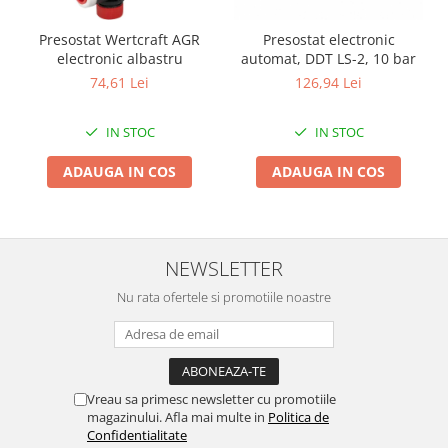
Ochelari si casti de protectie
Perii si aparate scame
Statii si pistoale de lipit
Stergatoare geam
Presostat Wertcraft AGR
Presostat electronic
Statii si pistoale de lipit
electronic albastru
automat, DDT LS-2, 10 bar
Umerase pentru haine si suporturi
74,61 Lei
126,94 Lei
Accesorii, consumabile, piese
Uscatoare si standere haine
Bucatarie si electrocasnice
Accesorii
IN STOC
IN STOC
Acumulatori si incarcatoare scule
Masini de carnati si accesorii
electrice
Espressoare si cafetiere
ADAUGA IN COS
ADAUGA IN COS
Discuri taiere
Masini de piper si nuci
Strung
Accesorii si consumabile masini de
tocat carne
Scule de mana
NEWSLETTER
Autocolant de bucatarie
Accesorii masini de taiat placi
Blendere
ceramice
Nu rata ofertele si promotiile noastre
Ceaune
Accesorii placi ceramice
Dozatoare
Carabine, vartejuri, belciuge
Fete de masa
Clesti si truse de sertizare
Fierbatoare
Fierastraie manuale
Vreau sa primesc newsletter cu promotiile
magazinului. Afla mai multe in
Politica de
Friteuze
Foarfeci constructii
Confidentialitate