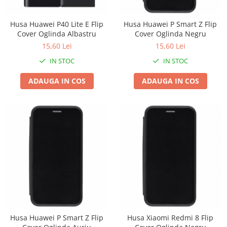
Chiuvete bucatarie compozit
Chiuvete inox
Husa Huawei P40 Lite E Flip
Husa Huawei P Smart Z Flip
Coloane de dus
Cover Oglinda Albastru
Cover Oglinda Negru
Robineti
15,60 Lei
15,60 Lei
Scari
IN STOC
IN STOC
Tapet 3D Autoadeziv
ADAUGA IN COS
ADAUGA IN COS
Climatizare si echipamente de
incalzire
Aere conditionate
Echipamente pt incalzire
Panouri solare
Paturi electrice cu incalzire
Sobe pe lemne
Umidificatoare
Ventilatoare
Kituri de siguranta si supravietuire
Husa Huawei P Smart Z Flip
Husa Xiaomi Redmi 8 Flip
Kit-uri siguranta auto