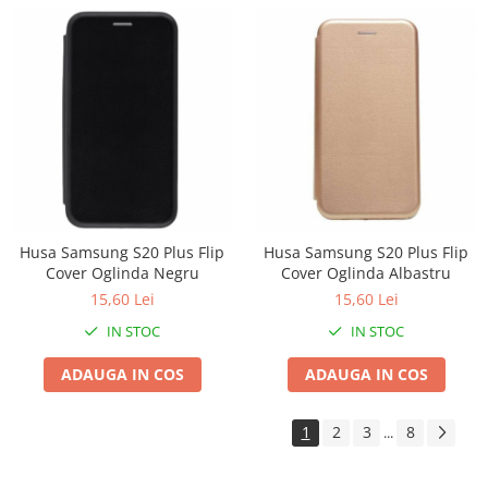
Masini tocat carne electrice
Mixere
Oale si Cratite
Oale sub presiune
Pahare / Sticle cu Pai / Cani termos
Palnii
Storcatoare
Tavi copt
Tigai
Husa Samsung S20 Plus Flip
Husa Samsung S20 Plus Flip
Cover Oglinda Negru
Cover Oglinda Albastru
Ustensile de bucatarie
15,60 Lei
15,60 Lei
Auto
IN STOC
IN STOC
Stații încărcare vehicule electrice
Anvelope auto
ADAUGA IN COS
ADAUGA IN COS
Chingi
Clesti auto
1
2
3
8
...
Compresoare auto si pompe
Cricuri