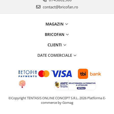
Instalatii de Craciun
contact@bricofan.ro
Instalatii liniare si role de furtun
luminos
Instalatii liniare/sir
MAGAZIN
Instalatii perdea
Instalatii plasa
BRICOFAN
Instalatii Solare
CLIENTI
Instalatii turturi-franjuri
Liniare 220V
DATE COMERCIALE
Perdea 220V
Plasa 220V
Turturi/Franjuri 220V
Diverse pentru casa si camping
Feronerie
Balamale si zavoare
©Copyright TENTASIS ONLINE CONCEPT S.R.L. 2026
Platforma E-
Broaste si clante
commerce by Gomag
Accesorii litiere