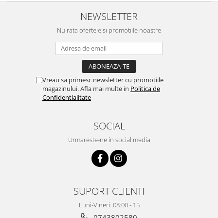
Intretinere interior/exterior
NEWSLETTER
Modulatoare FM
Nu rata ofertele si promotiile noastre
Perii de zapada si raclete
Pompe de transfer
Decoratiuni, ornamente si articole
Craciun
Vreau sa primesc newsletter cu promotiile
Accesorii si componente craciun
magazinului. Afla mai multe in
Politica de
Confidentialitate
Beteala si ghirlande Craciun
Brazi de Craciun
SOCIAL
Costume Craciun
Decoratiuni luminoase exterioare &
Urmareste-ne in social media
interioare
Figurine muzicale
Figurine si decoratiuni Craciun
Furtun - Tub - rola craciun
SUPORT CLIENTI
Instalatii Craciun 220V
Luni-Vineri: 08:00 - 15
Instalatii cu baterii
0743802580