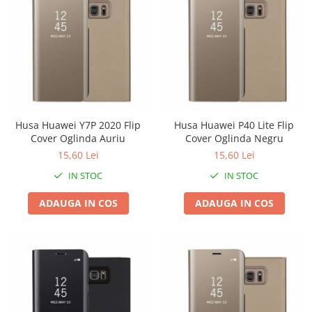
Pentru Casa si Camping
Aragaze, plite, piese butelii de
voiaj
Accesorii aragaze & butelii
Butelii
Gratare
Pirostrii si accesorii pentru gatit
Husa Huawei Y7P 2020 Flip
Husa Huawei P40 Lite Flip
Plite & aragaze
Cover Oglinda Auriu
Cover Oglinda Negru
Iluminat & electrice
15,60 Lei
15,60 Lei
Prelungitoare & cabluri electrice
IN STOC
IN STOC
Becuri
ADAUGA IN COS
ADAUGA IN COS
Coliere plastic
Conectori/doze
Corpuri de iluminat
Lampi solare
Lanterne
Lumina de crestere pentru plante