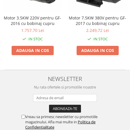
Biciclete, trotinete, triciclete
Biciclete electrice
Motor 3.5KW 220V pentru GF-
Motor 7.5KW 380V pentru GF-
2016 cu bobinaj cupru
2017 cu bobinaj cupru
Triciclete
1.757,70 Lei
2.249,72 Lei
Gradina
IN STOC
IN STOC
Motoburghie si accesorii
Accesorii motoburghie
ADAUGA IN COS
ADAUGA IN COS
Motoburghie
Drujbe, fierastraie electrice
Drujbe pe benzina
NEWSLETTER
Drujbe cu acumulator
Nu rata ofertele si promotiile noastre
Consumabile drujbe, fierastraie
electrice
Drujbe electrice
Unelte electrice busteni
Vreau sa primesc newsletter cu promotiile
Mori cereale si batoze porumb
magazinului. Afla mai multe in
Politica de
Batoze - mori desfacat porumb
Confidentialitate