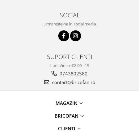
Granulatoare
Mori pentru cereale
SOCIAL
Mori pentru fructe si legume
Urmareste-ne in social media
Mori pentru furaje
Mori pentru furaje si resturi
vegetale
Motoare granulatoare
SUPORT CLIENTI
Piese si accesorii mori
Luni-Vineri: 08:00 - 15
Tocatoare furaje si crengi
0743802580
Tocatoare furaje
contact@bricofan.ro
Consumabile si acesorii tocatoare
Tocatoare crengi
Motocoase, Trimmere si Masini de
MAGAZIN
tuns gazon
BRICOFAN
Motocositori cu motoare 2T
Trimmere electrice
CLIENTI
Masini de tuns gazon pe benzina