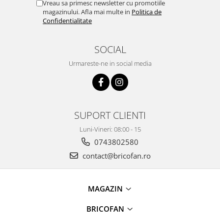
Vreau sa primesc newsletter cu promotiile
Chiuvete bucatarie compozit
magazinului. Afla mai multe in
Politica de
Chiuvete inox
Confidentialitate
Coloane de dus
Robineti
SOCIAL
Scari
Urmareste-ne in social media
Tapet 3D Autoadeziv
Climatizare si echipamente de
incalzire
Aere conditionate
SUPORT CLIENTI
Echipamente pt incalzire
Luni-Vineri: 08:00 - 15
Panouri solare
0743802580
Paturi electrice cu incalzire
contact@bricofan.ro
Sobe pe lemne
Umidificatoare
Ventilatoare
MAGAZIN
Kituri de siguranta si supravietuire
BRICOFAN
Kit-uri siguranta auto