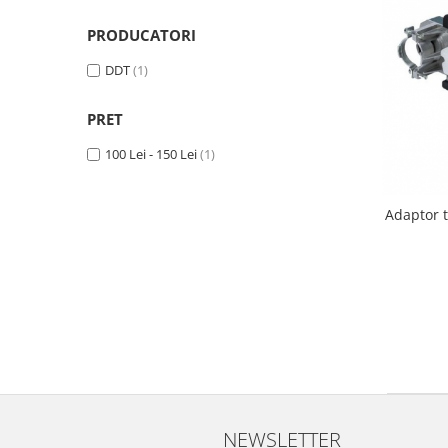
Biciclete, trotinete, triciclete
PRODUCATORI
Biciclete electrice
DDT
(1)
Triciclete
Gradina
PRET
Motoburghie si accesorii
100 Lei - 150 Lei
(1)
Accesorii motoburghie
Motoburghie
Adaptor ti
Drujbe, fierastraie electrice
Drujbe pe benzina
Drujbe cu acumulator
Consumabile drujbe, fierastraie
electrice
Drujbe electrice
Unelte electrice busteni
Mori cereale si batoze porumb
NEWSLETTER
Batoze - mori desfacat porumb