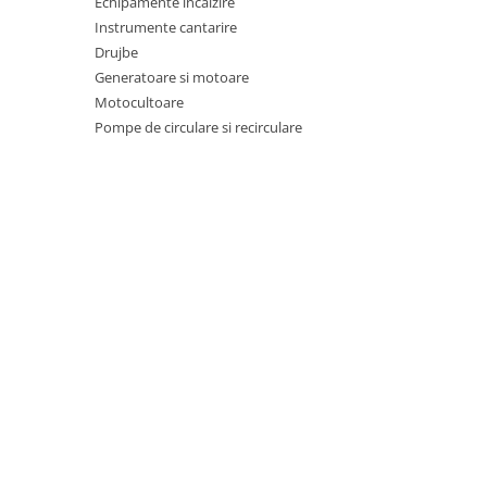
Echipamente incalzire
Tractoraș de tuns gazonul
Instrumente cantarire
Zootehnie
Drujbe
Incubatoare, oparitoare si
Generatoare si motoare
deplumatoare
Motocultoare
Echipamente pentru animale
Pompe de circulare si recirculare
Aparate de tuns animale
Piese si accesorii aparate de tuns
animale
Tarcuri animale
Semanatori
Masini batut stalpi si accesorii
Roabe & accesorii
Casute gradina si cutii depozitare
Mobilier gradina
Corturi, Prelate si plase de
umbrire
Lopeti zapada