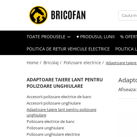
Toate Produsele
Vehicule electrice
TOATE PRODUSELE
♥ PRODUSUL LUNII
% OFERT
Atv
POLITICA DE RETUR VEHICULE ELECTRICE
POLITICA 
Cu permis
Fără permis
Home /
Bricolaj /
Polizoare electrice /
Adaptoare taiere
Masini electrice
Adapto
Motocross
ADAPTOARE TAIERE LANT PENTRU
POLIZOARE UNGHIULARE
Piese de schimb vehicule electrice
Afiseaza:
Accesorii polizoare electrice de banc
Scutere electrice
Accesorii polizoare unghiulare
Scutere pe benzina
Adaptoare taiere lant pentru polizoare
unghiulare
Tricicluri cargo fara permis
Polizoare electrice de banc
Tricicluri persoane
Polizoare unghiulare
Polizoare unghiulare electrice
Trotinete electrice