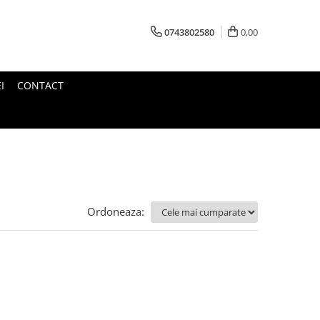
0743802580
0,00
I
CONTACT
Ordoneaza: