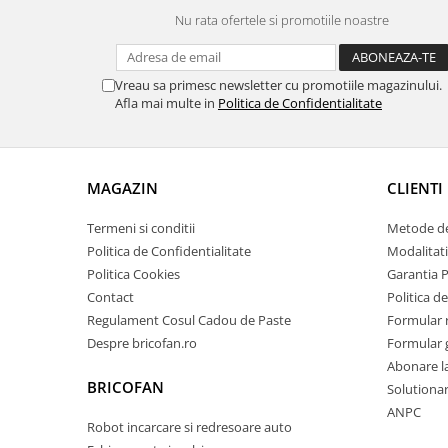
Granulatoare
Nu rata ofertele si promotiile noastre
Mori pentru cereale
Mori pentru fructe si legume
Vreau sa primesc newsletter cu promotiile magazinului.
Mori pentru furaje
Afla mai multe in
Politica de Confidentialitate
Mori pentru furaje si resturi
vegetale
Motoare granulatoare
MAGAZIN
CLIENTI
Piese si accesorii mori
Tocatoare furaje si crengi
Termeni si conditii
Metode de
Tocatoare furaje
Politica de Confidentialitate
Modalitati
Consumabile si acesorii tocatoare
Politica Cookies
Garantia 
Contact
Politica de
Tocatoare crengi
Regulament Cosul Cadou de Paste
Formular 
Motocoase, Trimmere si Masini de
Despre bricofan.ro
Formular 
tuns gazon
Abonare l
Motocositori cu motoare 2T
BRICOFAN
Solutionare
Trimmere electrice
ANPC
Robot incarcare si redresoare auto
Masini de tuns gazon pe benzina