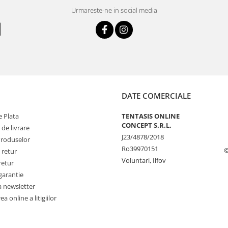
Urmareste-ne in social media
DATE COMERCIALE
 Plata
TENTASIS ONLINE
CONCEPT S.R.L.
 de livrare
J23/4878/2018
Produselor
Ro39970151
©
 retur
Voluntari, Ilfov
retur
garantie
a newsletter
a online a litigiilor