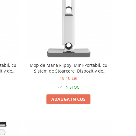
abil, cu
Mop de Mana Flippy, Mini-Portabil, cu
tiv de
Sistem de Stoarcere, Dispozitiv de
sorbant,
Curatat Manual, cu Burete Absorbant,
19,10 Lei
erve, Alb
din PVA, 29.5 x 15.5 cm, 3 Rezerve, Alb
IN STOC
ADAUGA IN COS