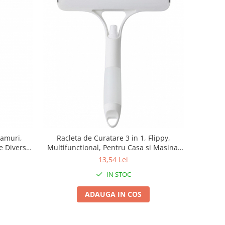
eamuri,
Racleta de Curatare 3 in 1, Flippy,
e Diverse,
Multifunctional, Pentru Casa si Masina,
-Alb
Pulverizator de Spray, Racleta din Silicon
13,54 Lei
si Burete, 21.5 x 25.7 cm, Alb
IN STOC
ADAUGA IN COS