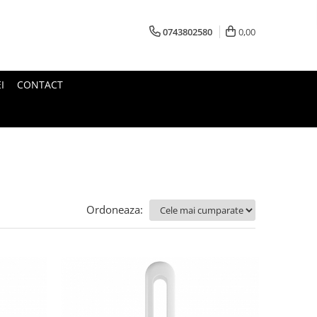
0743802580
0,00
I
CONTACT
Ordoneaza: