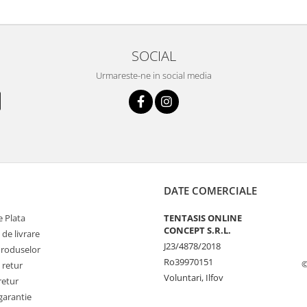
SOCIAL
Urmareste-ne in social media
DATE COMERCIALE
 Plata
TENTASIS ONLINE
CONCEPT S.R.L.
 de livrare
J23/4878/2018
Produselor
Ro39970151
©
 retur
Voluntari, Ilfov
retur
garantie