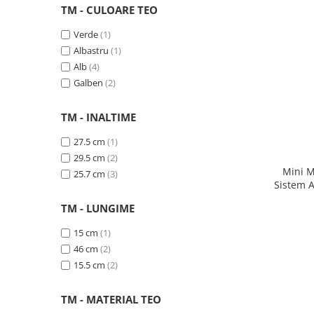
Granulatoare
TM - CULOARE TEO
Mori pentru cereale
Verde
(1)
Mori pentru fructe si legume
Albastru
(1)
Mori pentru furaje
Alb
(4)
Mori pentru furaje si resturi
Galben
(2)
vegetale
Motoare granulatoare
TM - INALTIME
Piese si accesorii mori
27.5 cm
(1)
Tocatoare furaje si crengi
29.5 cm
(2)
Mini M
Tocatoare furaje
25.7 cm
(3)
Sistem A
Consumabile si acesorii tocatoare
Burete, 
TM - LUNGIME
Tocatoare crengi
Motocoase, Trimmere si Masini de
15 cm
(1)
tuns gazon
46 cm
(2)
Motocositori cu motoare 2T
15.5 cm
(2)
Trimmere electrice
TM - MATERIAL TEO
Masini de tuns gazon pe benzina