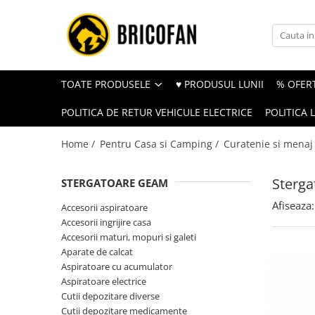
Toate Produsele
Vehicule electrice
TOATE PRODUSELE
♥ PRODUSUL LUNII
% OFERT
Atv
POLITICA DE RETUR VEHICULE ELECTRICE
POLITICA 
Cu permis
Fără permis
Home /
Pentru Casa si Camping /
Curatenie si menaj
Masini electrice
Sterg
Motocross
STERGATOARE GEAM
Piese de schimb vehicule electrice
Afiseaza:
Accesorii aspiratoare
Accesorii ingrijire casa
Scutere electrice
Accesorii maturi, mopuri si galeti
Scutere pe benzina
Aparate de calcat
Aspiratoare cu acumulator
Tricicluri cargo fara permis
Aspiratoare electrice
Tricicluri persoane
Cutii depozitare diverse
Cutii depozitare medicamente
Trotinete electrice