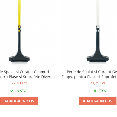
de Spalat si Curatat Geamuri,
Perie de Spalat si Curatat G
entru Plase si Suprafete Diverse,
Flippy, pentru Plase si Suprafet
x16x5 cm, Verde-Galben
46x16x5 cm, Verde Inchis
22,40 Lei
23,35 Lei
IN STOC
IN STOC
ADAUGA IN COS
ADAUGA IN COS