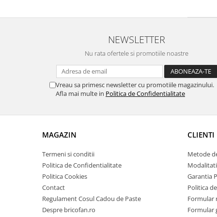
Pentru Casa si Camping
Aragaze, plite, piese butelii de
voiaj
NEWSLETTER
Accesorii aragaze & butelii
Nu rata ofertele si promotiile noastre
Butelii
Gratare
Pirostrii si accesorii pentru gatit
Vreau sa primesc newsletter cu promotiile magazinului.
Afla mai multe in
Politica de Confidentialitate
Plite & aragaze
Iluminat & electrice
Prelungitoare & cabluri electrice
MAGAZIN
CLIENTI
Becuri
Coliere plastic
Termeni si conditii
Metode de
Conectori/doze
Politica de Confidentialitate
Modalitati
Corpuri de iluminat
Politica Cookies
Garantia 
Lampi solare
Contact
Politica de
Lanterne
Regulament Cosul Cadou de Paste
Formular 
Despre bricofan.ro
Formular 
Lumina de crestere pentru plante