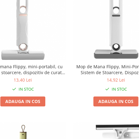
mana Flippy, mini-portabil, cu
Mop de Mana Flippy, Mini-Port
 stoarcere, dispozitiv de curatat
Sistem de Stoarcere, Dispozi
cu burete absorbant, material
Curatat Manual, cu Burete Ab
13,40 Lei
14,92 Lei
ltisuprafete si geamuri, 29.5 x
din PVA, 29.5 x 15.5 cm, 2 Rez
IN STOC
IN STOC
15.5 cm, alb
ADAUGA IN COS
ADAUGA IN COS