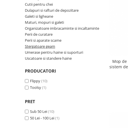
Cutii pentru chei
Biciclete, trotinete, triciclete
Dulapuri si rafturi de depozitare
Biciclete electrice
Galeti si ligheane
Maturi, mopuri si galeti
Triciclete
Organizatoare imbracaminte si incaltaminte
Gradina
Perii de curatare
Motoburghie si accesorii
Perii si aparate scame
Stergatoare geam
Accesorii motoburghie
Umerase pentru haine si suporturi
Motoburghie
Uscatoare si standere haine
Mop de 
Drujbe, fierastraie electrice
sistem de
PRODUCATORI
manual, 
Drujbe pe benzina
PVA, mu
Drujbe cu acumulator
Flippy
(10)
Consumabile drujbe, fierastraie
Toolsy
(1)
electrice
Drujbe electrice
PRET
Unelte electrice busteni
Sub 50 Lei
(10)
Mori cereale si batoze porumb
50 Lei - 100 Lei
(1)
Batoze - mori desfacat porumb