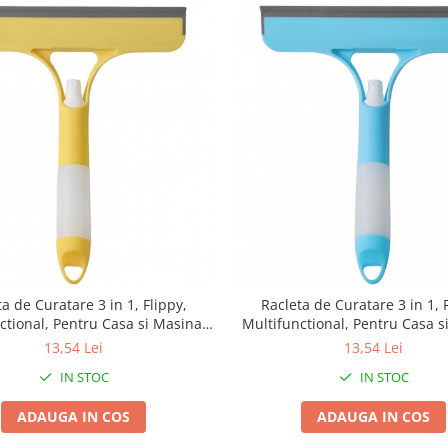
a de Curatare 3 in 1, Flippy,
Racleta de Curatare 3 in 1, 
ctional, Pentru Casa si Masina,
Multifunctional, Pentru Casa s
tor de Spray, Racleta din Silicon
Pulverizator de Spray, Racleta d
13,54 Lei
13,54 Lei
rete, 21.5 x 25.7 cm, Galben
si Burete, 21.5 x 25.7 cm, A
IN STOC
IN STOC
ADAUGA IN COS
ADAUGA IN COS