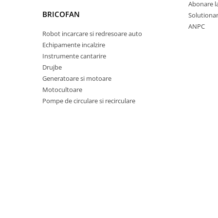
Abonare l
Proiectoare & lampi de lucru
BRICOFAN
Solutionare
Veioze si Lampi
ANPC
Cantarire
Robot incarcare si redresoare auto
Echipamente incalzire
Cantare comerciale
Instrumente cantarire
Cantare Corporale
Drujbe
Aparate de spalat cu presiune si
Generatoare si motoare
accesorii
Motocultoare
Accesorii aparatele de spalat cu
Pompe de circulare si recirculare
presiune
Aparate de spalat cu presiune
Instalatii sanitare
Articole si accesorii pentru baie
Baterii baie
Baterii bucatarie
Baterii cada
Baterii electrice
Baterii lavoar