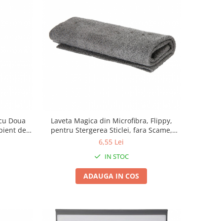
 cu Doua
Laveta Magica din Microfibra, Flippy,
ipient de
pentru Stergerea Sticlei, fara Scame,
 Racleta
Absorbanta, 20x30 cm, Gri
6,55 Lei
IN STOC
ADAUGA IN COS