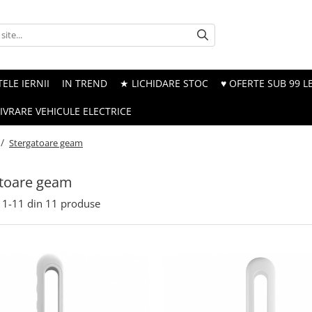
ELE IERNII
IN TREND
★ LICHIDARE STOC
♥ OFERTE SUB 99 LE
LIVRARE VEHICULE ELECTRICE
 /
Stergatoare geam
atoare geam
1-
11
din
11
produse