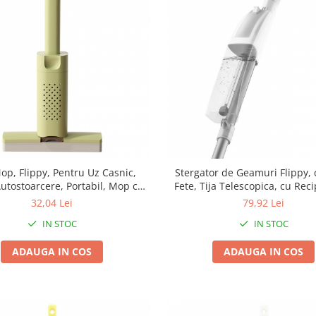
op, Flippy, Pentru Uz Casnic,
Stergator de Geamuri Flippy,
utostoarcere, Portabil, Mop cu
Fete, Tija Telescopica, cu Rec
Rotire 180°,15 x 27.5 cm, Verde
Lichid, Laveta din Microfibra,
32,04 Lei
79,92 Lei
Silicon, 120 cm, Alb
IN STOC
IN STOC
ADAUGA IN COS
ADAUGA IN COS