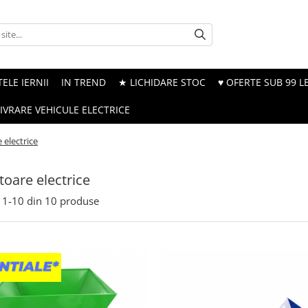
ELE IERNII
IN TREND
★ LICHIDARE STOC
♥ OFERTE SUB 99 LE
LIVRARE VEHICULE ELECTRICE
 electrice
toare electrice
1-
10
din
10
produse