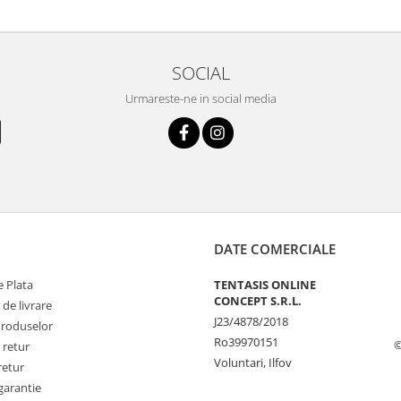
SOCIAL
Urmareste-ne in social media
DATE COMERCIALE
 Plata
TENTASIS ONLINE
CONCEPT S.R.L.
 de livrare
J23/4878/2018
Produselor
Ro39970151
©
 retur
Voluntari, Ilfov
retur
garantie