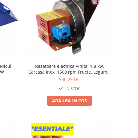
 Micul
Razatoare electrica Vinita, 1.8 kw,
 W
Carcasa Inox ,1500 rpm Fructe, Legume,
Radacinoase, 1.8 kW
940,29 Lei
IN STOC
ADAUGA IN COS