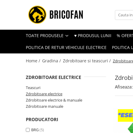
Toate Produsele
Vehicule electrice
TOATE PRODUSELE
♥ PRODUSUL LUNII
% OFERT
Atv
POLITICA DE RETUR VEHICULE ELECTRICE
POLITICA 
Cu permis
Fără permis
Home /
Gradina /
Zdrobitoare si teascuri /
Zdrobitoare
Masini electrice
Zdrobi
Motocross
ZDROBITOARE ELECTRICE
Piese de schimb vehicule electrice
Afiseaza:
Teascuri
Zdrobitoare electrice
Scutere electrice
Zdrobitoare electrice & manuale
Scutere pe benzina
Zdrobitoare manuale
Tricicluri cargo fara permis
PRODUCATORI
Tricicluri persoane
BRG
(5)
Trotinete electrice