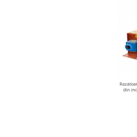
Tractoraș de tuns gazonul
Zootehnie
Incubatoare, oparitoare si
deplumatoare
Echipamente pentru animale
Aparate de tuns animale
Piese si accesorii aparate de tuns
animale
Tarcuri animale
Semanatori
Masini batut stalpi si accesorii
Razatoar
din in
Roabe & accesorii
Casute gradina si cutii depozitare
Mobilier gradina
Corturi, Prelate si plase de
umbrire
Lopeti zapada