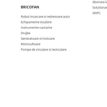
Abonare l
Proiectoare & lampi de lucru
BRICOFAN
Solutionare
Veioze si Lampi
ANPC
Cantarire
Robot incarcare si redresoare auto
Echipamente incalzire
Cantare comerciale
Instrumente cantarire
Cantare Corporale
Drujbe
Aparate de spalat cu presiune si
Generatoare si motoare
accesorii
Motocultoare
Accesorii aparatele de spalat cu
Pompe de circulare si recirculare
presiune
Aparate de spalat cu presiune
Instalatii sanitare
Articole si accesorii pentru baie
Baterii baie
Baterii bucatarie
Baterii cada
Baterii electrice
Baterii lavoar