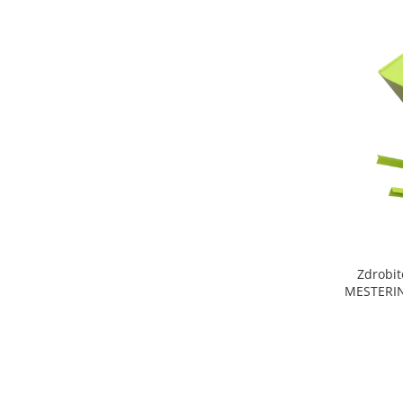
Zdrobitoare si teascuri
Teascuri
Zdrobitoare electrice
Zdrobitoare electrice & manuale
Zdrobitoare manuale
Masini de cusut si accesorii
Articole antidaunatori gradina
Sere si solarii
Suflante si aspiratoare exterior
Unelte altoit
Zdrobit
Unelte manuale de gradina -
MESTERIN
Stropitori
Folie si plase pt plante
Masini de maturat manuale
Masini batut stalpi