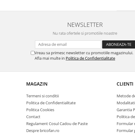
Pentru Casa si Camping
Aragaze, plite, piese butelii de
voiaj
NEWSLETTER
Accesorii aragaze & butelii
Nu rata ofertele si promotiile noastre
Butelii
Gratare
Pirostrii si accesorii pentru gatit
Vreau sa primesc newsletter cu promotiile magazinului.
Afla mai multe in
Politica de Confidentialitate
Plite & aragaze
Iluminat & electrice
Prelungitoare & cabluri electrice
MAGAZIN
CLIENTI
Becuri
Coliere plastic
Termeni si conditii
Metode de
Conectori/doze
Politica de Confidentialitate
Modalitati
Corpuri de iluminat
Politica Cookies
Garantia 
Lampi solare
Contact
Politica de
Lanterne
Regulament Cosul Cadou de Paste
Formular 
Despre bricofan.ro
Formular 
Lumina de crestere pentru plante