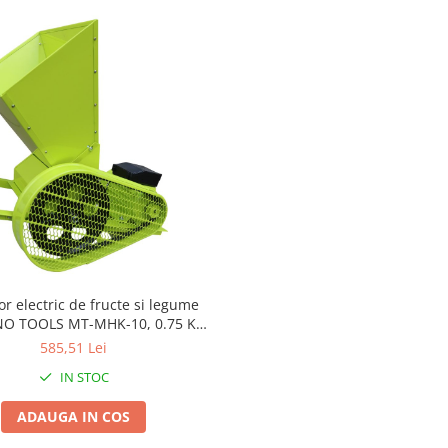
or electric de fructe si legume
O TOOLS MT-MHK-10, 0.75 KW,
2900 RPM, 280 kg/h
585,51 Lei
IN STOC
ADAUGA IN COS