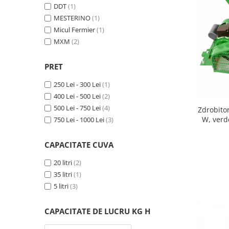
DDT
(1)
Biciclete, trotinete, triciclete
MESTERINO
(1)
Biciclete electrice
Micul Fermier
(1)
MXM
(2)
Triciclete
Gradina
PRET
Motoburghie si accesorii
250 Lei - 300 Lei
(1)
Accesorii motoburghie
400 Lei - 500 Lei
(2)
Motoburghie
500 Lei - 750 Lei
(4)
Zdrobitor
Drujbe, fierastraie electrice
W, verd
750 Lei - 1000 Lei
(3)
Drujbe pe benzina
Drujbe cu acumulator
CAPACITATE CUVA
Consumabile drujbe, fierastraie
20 litri
(2)
electrice
35 litri
(1)
Drujbe electrice
5 litri
(3)
Unelte electrice busteni
Mori cereale si batoze porumb
CAPACITATE DE LUCRU KG H
Batoze - mori desfacat porumb