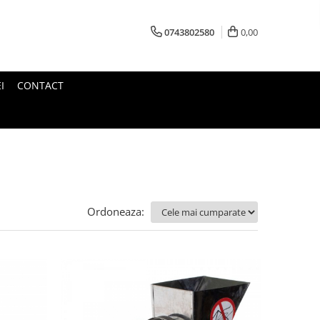
0743802580
0,00
I
CONTACT
Ordoneaza: