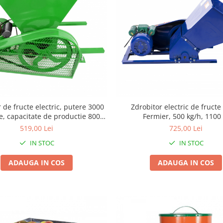
 de fructe electric, putere 3000
Zdrobitor electric de fructe
e, capacitate de productie 800
Fermier, 500 kg/h, 1100
kg/h, CTC
519,00 Lei
725,00 Lei
IN STOC
IN STOC
ADAUGA IN COS
ADAUGA IN COS