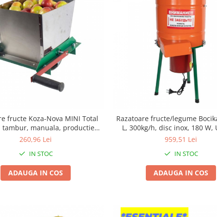
re fructe Koza-Nova MINI Total
Razatoare fructe/legume Bocik
u tambur, manuala, productie
L, 300kg/h, disc inox, 180 W,
Ucraina, 6 L
260,96 Lei
959,51 Lei
IN STOC
IN STOC
ADAUGA IN COS
ADAUGA IN COS