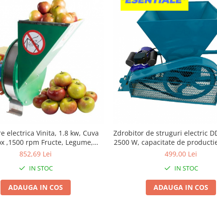
e electrica Vinita, 1.8 kw, Cuva
Zdrobitor de struguri electric D
ox ,1500 rpm Fructe, Legume,
2500 W, capacitate de producti
Radacinoase
852,69 Lei
499,00 Lei
IN STOC
IN STOC
ADAUGA IN COS
ADAUGA IN COS