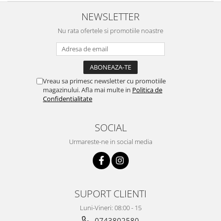
Intretinere interior/exterior
NEWSLETTER
Modulatoare FM
Nu rata ofertele si promotiile noastre
Perii de zapada si raclete
Pompe de transfer
Decoratiuni, ornamente si articole
Craciun
Vreau sa primesc newsletter cu promotiile
Accesorii si componente craciun
magazinului. Afla mai multe in
Politica de
Confidentialitate
Beteala si ghirlande Craciun
Brazi de Craciun
SOCIAL
Costume Craciun
Decoratiuni luminoase exterioare &
Urmareste-ne in social media
interioare
Figurine muzicale
Figurine si decoratiuni Craciun
Furtun - Tub - rola craciun
SUPORT CLIENTI
Instalatii Craciun 220V
Luni-Vineri: 08:00 - 15
Instalatii cu baterii
0743802580