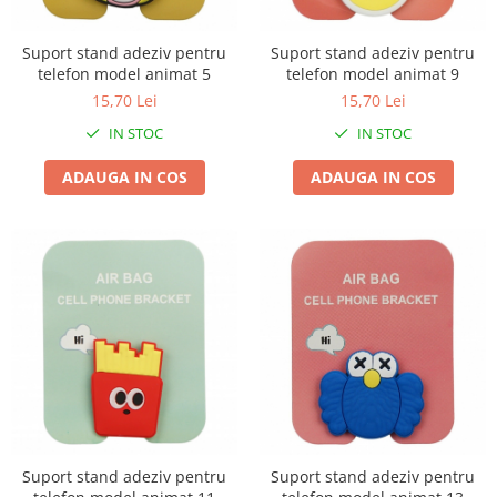
Chiuvete bucatarie compozit
Chiuvete inox
Suport stand adeziv pentru
Suport stand adeziv pentru
Coloane de dus
telefon model animat 5
telefon model animat 9
Robineti
15,70 Lei
15,70 Lei
Scari
IN STOC
IN STOC
Tapet 3D Autoadeziv
ADAUGA IN COS
ADAUGA IN COS
Climatizare si echipamente de
incalzire
Aere conditionate
Echipamente pt incalzire
Panouri solare
Paturi electrice cu incalzire
Sobe pe lemne
Umidificatoare
Ventilatoare
Kituri de siguranta si supravietuire
Suport stand adeziv pentru
Suport stand adeziv pentru
Kit-uri siguranta auto