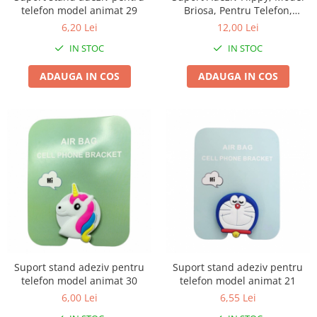
Granulatoare
telefon model animat 29
Briosa, Pentru Telefon,
Universal, Multicolor
6,20 Lei
12,00 Lei
Mori pentru cereale
Mori pentru fructe si legume
IN STOC
IN STOC
Mori pentru furaje
ADAUGA IN COS
ADAUGA IN COS
Mori pentru furaje si resturi
vegetale
Motoare granulatoare
Piese si accesorii mori
Tocatoare furaje si crengi
Tocatoare furaje
Consumabile si acesorii tocatoare
Tocatoare crengi
Motocoase, Trimmere si Masini de
tuns gazon
Motocositori cu motoare 2T
Suport stand adeziv pentru
Suport stand adeziv pentru
telefon model animat 30
telefon model animat 21
Trimmere electrice
6,00 Lei
6,55 Lei
Masini de tuns gazon pe benzina