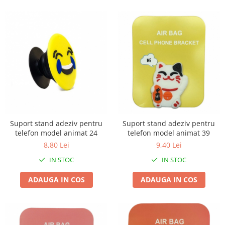
Zdrobitoare si teascuri
Teascuri
Zdrobitoare electrice
Zdrobitoare electrice & manuale
Zdrobitoare manuale
Masini de cusut si accesorii
Articole antidaunatori gradina
Sere si solarii
Suport stand adeziv pentru
Suport stand adeziv pentru
Suflante si aspiratoare exterior
telefon model animat 24
telefon model animat 39
Unelte altoit
8,80 Lei
9,40 Lei
Unelte manuale de gradina -
IN STOC
IN STOC
Stropitori
ADAUGA IN COS
ADAUGA IN COS
Folie si plase pt plante
Masini de maturat manuale
Masini batut stalpi