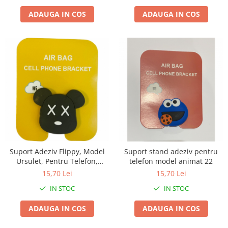
Umerase pentru haine si suporturi
ADAUGA IN COS
ADAUGA IN COS
Uscatoare si standere haine
Bucatarie si electrocasnice
Masini de carnati si accesorii
Espressoare si cafetiere
Masini de piper si nuci
Accesorii si consumabile masini de
tocat carne
Autocolant de bucatarie
Blendere
Ceaune
Dozatoare
Suport Adeziv Flippy, Model
Suport stand adeziv pentru
Fete de masa
Ursulet, Pentru Telefon,
telefon model animat 22
Universal, Multicolor
Fierbatoare
15,70 Lei
15,70 Lei
Friteuze
IN STOC
IN STOC
Genti Termoizolante Mancare
ADAUGA IN COS
ADAUGA IN COS
Magneti de frigider
Masini de tocat manuale