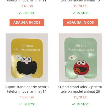
telefon model animat 11
telefon model animat 13
Kit-uri Supravietuire si Accesorii
9,40 Lei
15,70 Lei
Camping
IN STOC
IN STOC
Curatenie si menaj
Accesorii ingrijire casa
ADAUGA IN COS
ADAUGA IN COS
Accesorii maturi, mopuri si galeti
Aparate de calcat
Aspiratoare electrice
Cutii depozitare diverse
Cutii depozitare medicamente
Cutii pentru chei
Dulapuri si rafturi de depozitare
Maturi, mopuri si galeti
Organizatoare imbracaminte si
incaltaminte
Suport stand adeziv pentru
Suport stand adeziv pentru
Perii de curatare
telefon model animat 14
telefon model animat 26
Perii si aparate scame
15,70 Lei
15,70 Lei
Stergatoare geam
IN STOC
IN STOC