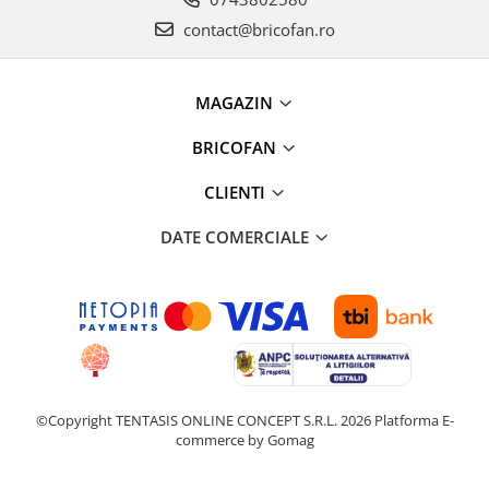
Instalatii de Craciun
contact@bricofan.ro
Instalatii liniare si role de furtun
luminos
Instalatii liniare/sir
MAGAZIN
Instalatii perdea
Instalatii plasa
BRICOFAN
Instalatii Solare
CLIENTI
Instalatii turturi-franjuri
Liniare 220V
DATE COMERCIALE
Perdea 220V
Plasa 220V
Turturi/Franjuri 220V
Diverse pentru casa si camping
Feronerie
Balamale si zavoare
©Copyright TENTASIS ONLINE CONCEPT S.R.L. 2026
Platforma E-
Broaste si clante
commerce by Gomag
Accesorii litiere