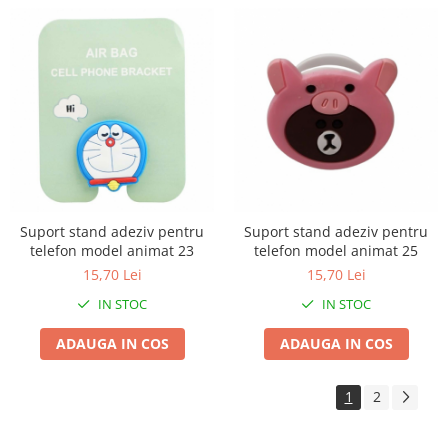
Masini tocat carne electrice
Mixere
Oale si Cratite
Oale sub presiune
Pahare / Sticle cu Pai / Cani termos
Palnii
Storcatoare
Tavi copt
Tigai
Suport stand adeziv pentru
Suport stand adeziv pentru
telefon model animat 23
telefon model animat 25
Ustensile de bucatarie
15,70 Lei
15,70 Lei
Auto
IN STOC
IN STOC
Stații încărcare vehicule electrice
Anvelope auto
ADAUGA IN COS
ADAUGA IN COS
Chingi
Clesti auto
1
2
Compresoare auto si pompe
Cricuri