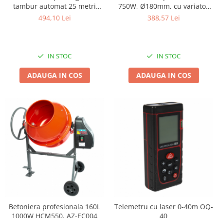
tambur automat 25 metri
750W, Ø180mm, cu variator
Pentru Casa si Camping
PROCRAFT
de turatii si banda LED
494,10 Lei
388,57 Lei
Aragaze, plite, piese butelii de
voiaj
Accesorii aragaze & butelii
IN STOC
IN STOC
Butelii
Gratare
ADAUGA IN COS
ADAUGA IN COS
Pirostrii si accesorii pentru gatit
Plite & aragaze
Iluminat & electrice
Prelungitoare & cabluri electrice
Becuri
Coliere plastic
Conectori/doze
Corpuri de iluminat
Lampi solare
Lanterne
Betoniera profesionala 160L
Telemetru cu laser 0-40m OQ-
Lumina de crestere pentru plante
1000W HCM550, AZ-EC004
40