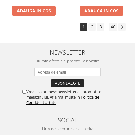
Instalatii de Craciun
Instalatii liniare si role de furtun
ADAUGA IN COS
ADAUGA IN COS
luminos
Instalatii liniare/sir
1
2
3
40
...
Instalatii perdea
Instalatii plasa
Instalatii Solare
NEWSLETTER
Instalatii turturi-franjuri
Nu rata ofertele si promotiile noastre
Liniare 220V
Perdea 220V
Plasa 220V
Turturi/Franjuri 220V
Vreau sa primesc newsletter cu promotiile
Diverse pentru casa si camping
magazinului. Afla mai multe in
Politica de
Confidentialitate
Feronerie
Balamale si zavoare
SOCIAL
Broaste si clante
Urmareste-ne in social media
Accesorii litiere