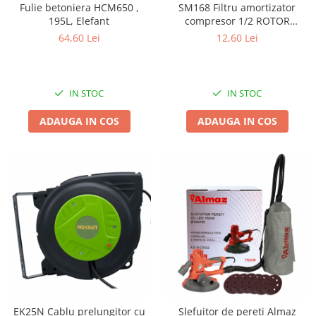
Fulie betoniera HCM650 ,
SM168 Filtru amortizator
Zdrobitoare si teascuri
195L, Elefant
compresor 1/2 ROTOR
(plastic)
Teascuri
64,60 Lei
12,60 Lei
Zdrobitoare electrice
Zdrobitoare electrice & manuale
Zdrobitoare manuale
IN STOC
IN STOC
Masini de cusut si accesorii
ADAUGA IN COS
ADAUGA IN COS
Articole antidaunatori gradina
Sere si solarii
Suflante si aspiratoare exterior
Unelte altoit
Unelte manuale de gradina -
Stropitori
Folie si plase pt plante
Masini de maturat manuale
Masini batut stalpi
EK25N Cablu prelungitor cu
Slefuitor de pereti Almaz