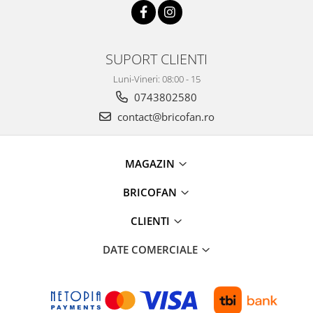
Accesorii pentru animale
Aparate de Masaj
Articole si accesorii birou
SUPORT CLIENTI
Electrocasnice
Luni-Vineri: 08:00 - 15
Storcatoare / Blendere
0743802580
Mobilier
contact@bricofan.ro
Genți de voiaj & genți
Mobilier camping
MAGAZIN
Sonerii
BRICOFAN
Bricolaj
Echipamente de constructii si
CLIENTI
instalatii
Betoniere
DATE COMERCIALE
Alte instrumente de constructie
Echipamente instalator
Masini electrice taiat caneluri