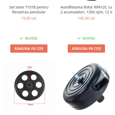
Tractoraș de tuns gazonul
Set lame T101B pentru
Autofiletanta Rotor RPA12C cu
Zootehnie
fierastrau pendular
2 acumulatori, 1350 rpm, 12 V
Incubatoare, oparitoare si
15,83 Lei
145,96 Lei
deplumatoare
Echipamente pentru animale
Aparate de tuns animale
IN STOC
IN STOC
Piese si accesorii aparate de tuns
animale
ADAUGA IN COS
ADAUGA IN COS
Tarcuri animale
Semanatori
Masini batut stalpi si accesorii
Roabe & accesorii
Casute gradina si cutii depozitare
Mobilier gradina
Corturi, Prelate si plase de
umbrire
Lopeti zapada