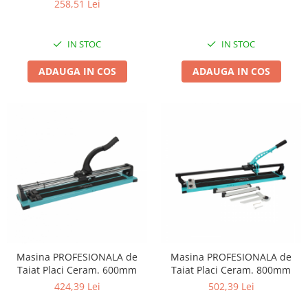
258,51 Lei
Kit-uri Supravietuire si Accesorii
Camping
Curatenie si menaj
IN STOC
IN STOC
Accesorii ingrijire casa
ADAUGA IN COS
ADAUGA IN COS
Accesorii maturi, mopuri si galeti
Aparate de calcat
Aspiratoare electrice
Cutii depozitare diverse
Cutii depozitare medicamente
Cutii pentru chei
Dulapuri si rafturi de depozitare
Maturi, mopuri si galeti
Organizatoare imbracaminte si
incaltaminte
Perii de curatare
Masina PROFESIONALA de
Masina PROFESIONALA de
Taiat Placi Ceram. 600mm
Taiat Placi Ceram. 800mm
Perii si aparate scame
424,39 Lei
502,39 Lei
Stergatoare geam