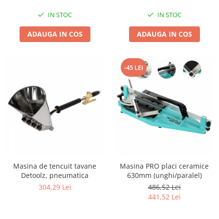
Masini tocat carne electrice
IN STOC
IN STOC
Mixere
ADAUGA IN COS
ADAUGA IN COS
Oale si Cratite
Oale sub presiune
Pahare / Sticle cu Pai / Cani termos
-45 LEI
Palnii
Storcatoare
Tavi copt
Tigai
Ustensile de bucatarie
Auto
Stații încărcare vehicule electrice
Anvelope auto
Masina de tencuit tavane
Masina PRO placi ceramice
Detoolz, pneumatica
630mm (unghi/paralel)
Chingi
304,29 Lei
486,52 Lei
Clesti auto
441,52 Lei
Compresoare auto si pompe
Cricuri