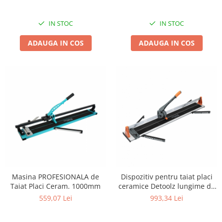
Umerase pentru haine si suporturi
Uscatoare si standere haine
IN STOC
IN STOC
Bucatarie si electrocasnice
Masini de carnati si accesorii
ADAUGA IN COS
ADAUGA IN COS
Espressoare si cafetiere
Masini de piper si nuci
Accesorii si consumabile masini de
tocat carne
Autocolant de bucatarie
Blendere
Ceaune
Dozatoare
Fete de masa
Fierbatoare
Masina PROFESIONALA de
Dispozitiv pentru taiat placi
Friteuze
Taiat Placi Ceram. 1000mm
ceramice Detoolz lungime de
Genti Termoizolante Mancare
lucru 1200mm
559,07 Lei
993,34 Lei
Magneti de frigider
Masini de tocat manuale