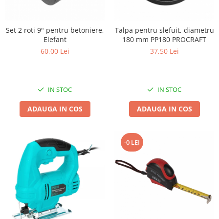
Biciclete, trotinete, triciclete
Biciclete electrice
Set 2 roti 9" pentru betoniere,
Talpa pentru slefuit, diametru
Elefant
180 mm PP180 PROCRAFT
Triciclete
60,00 Lei
37,50 Lei
Gradina
Motoburghie si accesorii
Accesorii motoburghie
IN STOC
IN STOC
Motoburghie
ADAUGA IN COS
ADAUGA IN COS
Drujbe, fierastraie electrice
Drujbe pe benzina
Drujbe cu acumulator
-0 LEI
Consumabile drujbe, fierastraie
electrice
Drujbe electrice
Unelte electrice busteni
Mori cereale si batoze porumb
Batoze - mori desfacat porumb