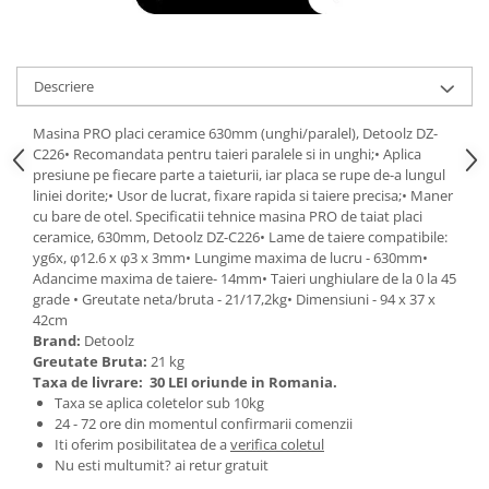
Tractoraș de tuns gazonul
Zootehnie
Incubatoare, oparitoare si
Descriere
deplumatoare
Echipamente pentru animale
Masina PRO placi ceramice 630mm (unghi/paralel), Detoolz DZ-
Aparate de tuns animale
C226• Recomandata pentru taieri paralele si in unghi;• Aplica
Piese si accesorii aparate de tuns
presiune pe fiecare parte a taieturii, iar placa se rupe de-a lungul
liniei dorite;• Usor de lucrat, fixare rapida si taiere precisa;• Maner
animale
cu bare de otel. Specificatii tehnice masina PRO de taiat placi
Tarcuri animale
ceramice, 630mm, Detoolz DZ-C226• Lame de taiere compatibile:
Semanatori
yg6x, φ12.6 x φ3 x 3mm• Lungime maxima de lucru - 630mm•
Adancime maxima de taiere- 14mm• Taieri unghiulare de la 0 la 45
Masini batut stalpi si accesorii
grade • Greutate neta/bruta - 21/17,2kg• Dimensiuni - 94 x 37 x
42cm
Roabe & accesorii
Brand:
Detoolz
Casute gradina si cutii depozitare
Greutate Bruta:
21 kg
Taxa de livrare:
30 LEI oriunde in Romania.
Mobilier gradina
Taxa se aplica coletelor sub 10kg
Corturi, Prelate si plase de
24 - 72 ore din momentul confirmarii comenzii
umbrire
Iti oferim posibilitatea de a
verifica coletul
Nu esti multumit? ai retur gratuit
Lopeti zapada