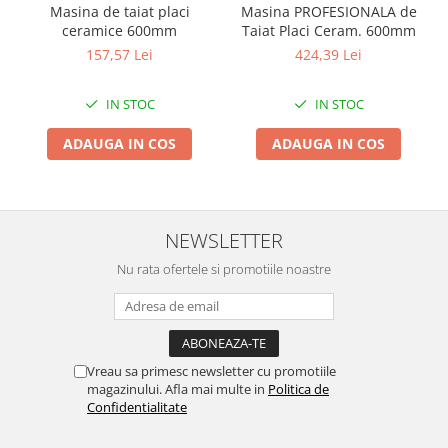
Masina de taiat placi
Masina PROFESIONALA de
Pentru Casa si Camping
ceramice 600mm
Taiat Placi Ceram. 600mm
Aragaze, plite, piese butelii de
157,57 Lei
424,39 Lei
voiaj
Accesorii aragaze & butelii
IN STOC
IN STOC
Butelii
Gratare
ADAUGA IN COS
ADAUGA IN COS
Pirostrii si accesorii pentru gatit
Plite & aragaze
Iluminat & electrice
NEWSLETTER
Prelungitoare & cabluri electrice
Nu rata ofertele si promotiile noastre
Becuri
Coliere plastic
Conectori/doze
Corpuri de iluminat
Vreau sa primesc newsletter cu promotiile
Lampi solare
magazinului. Afla mai multe in
Politica de
Lanterne
Confidentialitate
Lumina de crestere pentru plante