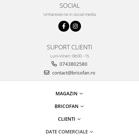
Proiectoare & lampi de lucru
SOCIAL
Veioze si Lampi
Urmareste-ne in social media
Cantarire
Cantare comerciale
Cantare Corporale
Aparate de spalat cu presiune si
SUPORT CLIENTI
accesorii
Luni-Vineri: 08:00 - 15
Accesorii aparatele de spalat cu
0743802580
presiune
contact@bricofan.ro
Aparate de spalat cu presiune
Instalatii sanitare
Articole si accesorii pentru baie
MAGAZIN
Baterii baie
BRICOFAN
Baterii bucatarie
Baterii cada
CLIENTI
Baterii electrice
DATE COMERCIALE
Baterii lavoar