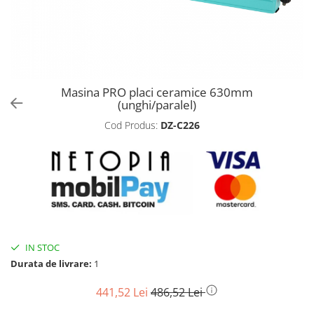
Biciclete, trotinete, triciclete
Biciclete electrice
Triciclete
Gradina
Masina PRO placi ceramice 630mm
Motoburghie si accesorii
(unghi/paralel)
Accesorii motoburghie
Cod Produs:
DZ-C226
Motoburghie
Drujbe, fierastraie electrice
Drujbe pe benzina
Drujbe cu acumulator
Consumabile drujbe, fierastraie
electrice
Drujbe electrice
IN STOC
Durata de livrare:
1
Unelte electrice busteni
Mori cereale si batoze porumb
441,52 Lei
486,52 Lei
Batoze - mori desfacat porumb