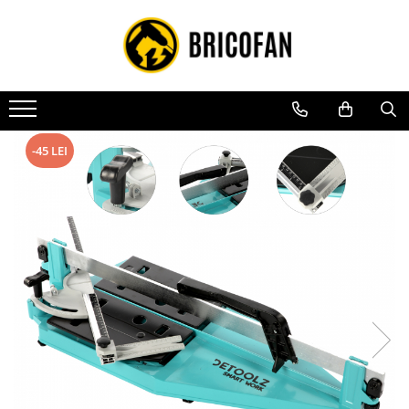
Toate Produsele
Vehicule electrice
Atv
Cu permis
-45 LEI
Fără permis
Masini electrice
Motocross
Piese de schimb vehicule electrice
Scutere electrice
Scutere pe benzina
Tricicluri cargo fara permis
Tricicluri persoane
Trotinete electrice