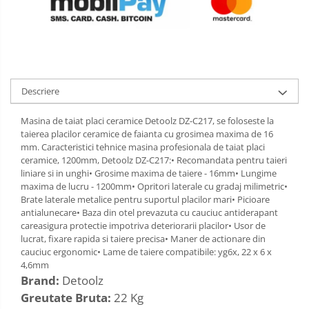
umbrire
Sobe pe lemne
Accesorii scule pneumatice
Umidificatoare
Compresoare si accesorii
Lopeti zapada
Ventilatoare
Scule pneumatice
Zdrobitoare si teascuri
Kituri de siguranta si supravietuire
Ridicare greutati
Teascuri
Descriere
Kit-uri siguranta auto
Accesorii pentru macarale
Zdrobitoare electrice
Kit-uri Supravietuire si Accesorii
Macarale electrice
Zdrobitoare electrice & manuale
Masina de taiat placi ceramice Detoolz DZ-C217, se foloseste la
Camping
taierea placilor ceramice de faianta cu grosimea maxima de 16
Macarale manuale
Zdrobitoare manuale
mm. Caracteristici tehnice masina profesionala de taiat placi
Curatenie si menaj
Aparate si instrumente de masurat
ceramice, 1200mm, Detoolz DZ-C217:• Recomandata pentru taieri
Masini de cusut si accesorii
Accesorii ingrijire casa
liniare si in unghi• Grosime maxima de taiere - 16mm• Lungime
Rulete
maxima de lucru - 1200mm• Opritori laterale cu gradaj milimetric•
Articole antidaunatori gradina
Accesorii maturi, mopuri si galeti
Telemetre, nivele, sublere
Brate laterale metalice pentru suportul placilor mari• Picioare
Aparate de calcat
antialunecare• Baza din otel prevazuta cu cauciuc antiderapant
Sere si solarii
Masini de polisat
careasigura protectie impotriva deteriorarii placilor• Usor de
Aspiratoare electrice
Suflante si aspiratoare exterior
lucrat, fixare rapida si taiere precisa• Maner de actionare din
Rindele electrice
Cutii depozitare diverse
cauciuc ergonomic• Lame de taiere compatibile: yg6x, 22 x 6 x
Unelte altoit
4,6mm
Cutii depozitare medicamente
Pistoale electrice aer cald si vopsit
Brand:
Detoolz
Cutii pentru chei
Unelte manuale de gradina -
Pistoale electrice aer cald
Greutate Bruta:
22 Kg
Dulapuri si rafturi de depozitare