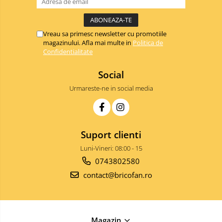
Ustensile de bucatarie
Auto
Vreau sa primesc newsletter cu promotiile
Stații încărcare vehicule electrice
magazinului. Afla mai multe in
Politica de
Anvelope auto
Confidentialitate
Chingi
Social
Clesti auto
Urmareste-ne in social media
Compresoare auto si pompe
Cricuri
Intretinere interior/exterior
Modulatoare FM
Suport clienti
Perii de zapada si raclete
Luni-Vineri: 08:00 - 15
Pompe de transfer
0743802580
Decoratiuni, ornamente si articole
contact@bricofan.ro
Craciun
Accesorii si componente craciun
Beteala si ghirlande Craciun
Magazin