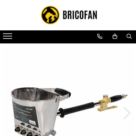
Toate Produsele
Vehicule electrice
Atv
Cu permis
Fără permis
Masini electrice
Motocross
Piese de schimb vehicule electrice
Scutere electrice
Scutere pe benzina
Tricicluri cargo fara permis
Tricicluri persoane
Trotinete electrice