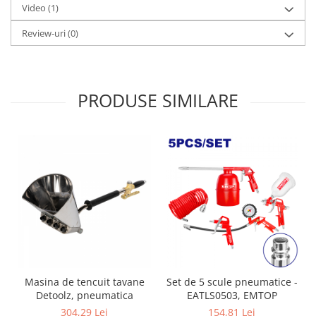
Video
(1)
Zdrobitoare si teascuri
Review-uri
(0)
Teascuri
Zdrobitoare electrice
Zdrobitoare electrice & manuale
Zdrobitoare manuale
PRODUSE SIMILARE
Masini de cusut si accesorii
Articole antidaunatori gradina
Sere si solarii
Suflante si aspiratoare exterior
Unelte altoit
Unelte manuale de gradina -
Stropitori
Folie si plase pt plante
Masini de maturat manuale
Masina de tencuit tavane
Set de 5 scule pneumatice -
Detoolz, pneumatica
EATLS0503, EMTOP
Masini batut stalpi
304,29 Lei
154,81 Lei