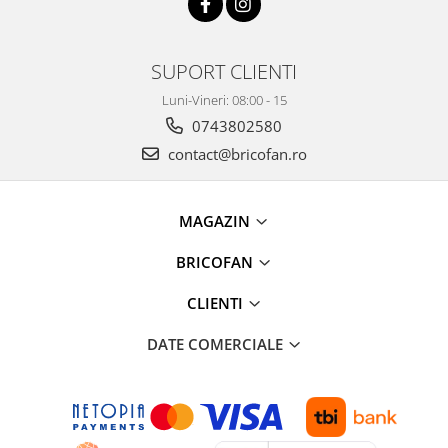
Proiectoare & lampi de lucru
Veioze si Lampi
Cantarire
SUPORT CLIENTI
Cantare comerciale
Luni-Vineri: 08:00 - 15
Cantare Corporale
0743802580
Aparate de spalat cu presiune si
contact@bricofan.ro
accesorii
Accesorii aparatele de spalat cu
presiune
MAGAZIN
Aparate de spalat cu presiune
BRICOFAN
Instalatii sanitare
Articole si accesorii pentru baie
CLIENTI
Baterii baie
DATE COMERCIALE
Baterii bucatarie
Baterii cada
Baterii electrice
Baterii lavoar