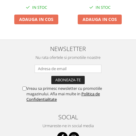
Pentru Casa si Camping
IN STOC
IN STOC
Aragaze, plite, piese butelii de
voiaj
ADAUGA IN COS
ADAUGA IN COS
Accesorii aragaze & butelii
Butelii
Gratare
NEWSLETTER
Pirostrii si accesorii pentru gatit
Nu rata ofertele si promotiile noastre
Plite & aragaze
Iluminat & electrice
Prelungitoare & cabluri electrice
Becuri
Vreau sa primesc newsletter cu promotiile
Coliere plastic
magazinului. Afla mai multe in
Politica de
Confidentialitate
Conectori/doze
Corpuri de iluminat
SOCIAL
Lampi solare
Lanterne
Urmareste-ne in social media
Lumina de crestere pentru plante