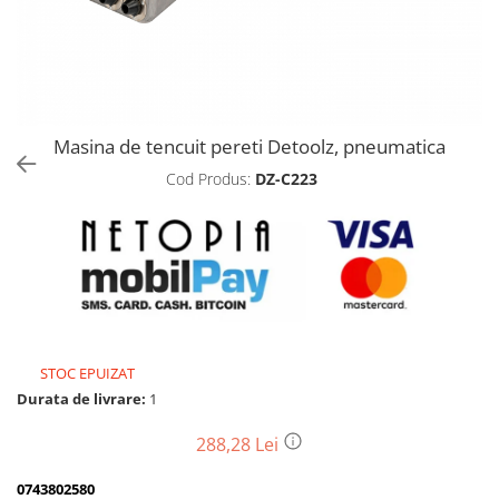
Biciclete, trotinete, triciclete
Biciclete electrice
Triciclete
Gradina
Masina de tencuit pereti Detoolz, pneumatica
Motoburghie si accesorii
Cod Produs:
DZ-C223
Accesorii motoburghie
Motoburghie
Drujbe, fierastraie electrice
Drujbe pe benzina
Drujbe cu acumulator
Consumabile drujbe, fierastraie
electrice
STOC EPUIZAT
Drujbe electrice
Durata de livrare:
1
Unelte electrice busteni
288,28 Lei
Mori cereale si batoze porumb
Batoze - mori desfacat porumb
0743802580