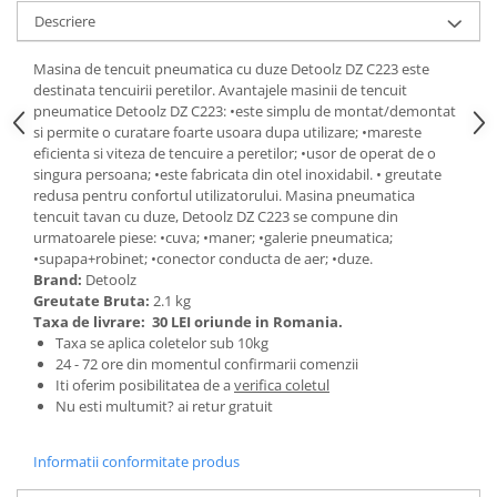
Tractoraș de tuns gazonul
Descriere
Zootehnie
Incubatoare, oparitoare si
Masina de tencuit pneumatica cu duze Detoolz DZ C223 este
destinata tencuirii peretilor. Avantajele masinii de tencuit
deplumatoare
pneumatice Detoolz DZ C223: •este simplu de montat/demontat
Echipamente pentru animale
si permite o curatare foarte usoara dupa utilizare; •mareste
Aparate de tuns animale
eficienta si viteza de tencuire a peretilor; •usor de operat de o
singura persoana; •este fabricata din otel inoxidabil. • greutate
Piese si accesorii aparate de tuns
redusa pentru confortul utilizatorului. Masina pneumatica
animale
tencuit tavan cu duze, Detoolz DZ C223 se compune din
Tarcuri animale
urmatoarele piese: •cuva; •maner; •galerie pneumatica;
Semanatori
•supapa+robinet; •conector conducta de aer; •duze.
Brand:
Detoolz
Masini batut stalpi si accesorii
Greutate Bruta:
2.1 kg
Taxa de livrare:
30 LEI oriunde in Romania.
Roabe & accesorii
Taxa se aplica coletelor sub 10kg
Casute gradina si cutii depozitare
24 - 72 ore din momentul confirmarii comenzii
Iti oferim posibilitatea de a
verifica coletul
Mobilier gradina
Nu esti multumit? ai retur gratuit
Corturi, Prelate si plase de
umbrire
Informatii conformitate produs
Lopeti zapada