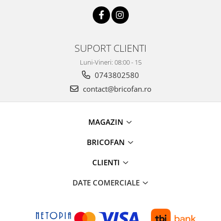
Instalatii Craciun 220V
Instalatii cu baterii
Instalatii de Craciun
SUPORT CLIENTI
Instalatii liniare si role de furtun
luminos
Luni-Vineri: 08:00 - 15
Instalatii liniare/sir
0743802580
Instalatii perdea
contact@bricofan.ro
Instalatii plasa
Instalatii Solare
Instalatii turturi-franjuri
MAGAZIN
Liniare 220V
BRICOFAN
Perdea 220V
Plasa 220V
CLIENTI
Turturi/Franjuri 220V
DATE COMERCIALE
Diverse pentru casa si camping
Feronerie
Balamale si zavoare