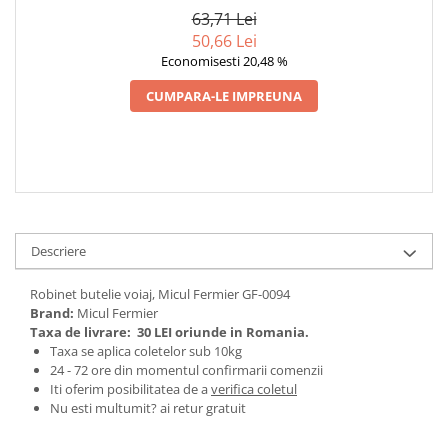
Ochelari si casti de protectie
Perii si aparate scame
63,71 Lei
Statii si pistoale de lipit
Stergatoare geam
50,66 Lei
Statii si pistoale de lipit
Economisesti 20,48 %
Umerase pentru haine si suporturi
Accesorii, consumabile, piese
Uscatoare si standere haine
CUMPARA-LE IMPREUNA
Bucatarie si electrocasnice
Accesorii
Acumulatori si incarcatoare scule
Masini de carnati si accesorii
electrice
Espressoare si cafetiere
Discuri taiere
Masini de piper si nuci
Strung
Accesorii si consumabile masini de
tocat carne
Scule de mana
Descriere
Autocolant de bucatarie
Accesorii masini de taiat placi
Robinet butelie voiaj, Micul Fermier GF-0094
Blendere
ceramice
Brand:
Micul Fermier
Ceaune
Accesorii placi ceramice
Taxa de livrare:
30 LEI oriunde in Romania.
Dozatoare
Carabine, vartejuri, belciuge
Taxa se aplica coletelor sub 10kg
24 - 72 ore din momentul confirmarii comenzii
Fete de masa
Clesti si truse de sertizare
Iti oferim posibilitatea de a
verifica coletul
Fierbatoare
Fierastraie manuale
Nu esti multumit? ai retur gratuit
Friteuze
Foarfeci constructii