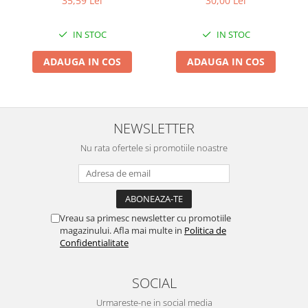
35,59 Lei
30,00 Lei
Clesti auto
Compresoare auto si pompe
IN STOC
IN STOC
Cricuri
Intretinere interior/exterior
ADAUGA IN COS
ADAUGA IN COS
Modulatoare FM
Perii de zapada si raclete
Pompe de transfer
NEWSLETTER
Decoratiuni, ornamente si articole
Craciun
Nu rata ofertele si promotiile noastre
Accesorii si componente craciun
Beteala si ghirlande Craciun
Brazi de Craciun
Costume Craciun
Vreau sa primesc newsletter cu promotiile
magazinului. Afla mai multe in
Politica de
Decoratiuni luminoase exterioare &
Confidentialitate
interioare
Figurine muzicale
SOCIAL
Figurine si decoratiuni Craciun
Furtun - Tub - rola craciun
Urmareste-ne in social media