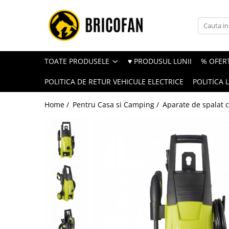
Toate Produsele
Vehicule electrice
TOATE PRODUSELE
♥ PRODUSUL LUNII
% OFERT
Atv
POLITICA DE RETUR VEHICULE ELECTRICE
POLITICA 
Cu permis
Fără permis
Home /
Pentru Casa si Camping /
Aparate de spalat c
Masini electrice
Motocross
Piese de schimb vehicule electrice
Scutere electrice
Scutere pe benzina
Tricicluri cargo fara permis
Tricicluri persoane
Trotinete electrice