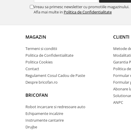
Proiectoare & lampi de lucru
Vreau sa primesc newsletter cu promotiile magazinului.
Veioze si Lampi
Afla mai multe in
Politica de Confidentialitate
Cantarire
Cantare comerciale
Cantare Corporale
MAGAZIN
CLIENTI
Aparate de spalat cu presiune si
Termeni si conditii
Metode de
accesorii
Politica de Confidentialitate
Modalitati
Accesorii aparatele de spalat cu
Politica Cookies
Garantia 
presiune
Contact
Politica de
Aparate de spalat cu presiune
Regulament Cosul Cadou de Paste
Formular 
Instalatii sanitare
Despre bricofan.ro
Formular 
Articole si accesorii pentru baie
Abonare l
BRICOFAN
Baterii baie
Solutionare
ANPC
Baterii bucatarie
Robot incarcare si redresoare auto
Baterii cada
Echipamente incalzire
Baterii electrice
Instrumente cantarire
Baterii lavoar
Drujbe