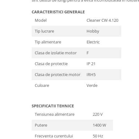
Granulatoare
CARACTERISTICI GENERALE
Mori pentru cereale
Model
Cleaner CW 4.120
Mori pentru fructe si legume
Mori pentru furaje
Tip lucrare
Hobby
Mori pentru furaje si resturi
Tip alimentare
Electric
vegetale
Motoare granulatoare
Clasa de izolatie motor
F
Piese si accesorii mori
Clasa de protectie
IP 21
Tocatoare furaje si crengi
Clasa de protectie motor
IRH5
Tocatoare furaje
Consumabile si acesorii tocatoare
Culoare
Verde
Tocatoare crengi
Motocoase, Trimmere si Masini de
SPECIFICATII TEHNICE
tuns gazon
Tensiunea alimentare
220 V
Motocositori cu motoare 2T
Trimmere electrice
Putere
1400 W
Masini de tuns gazon pe benzina
Frecventa curentului
50 Hz