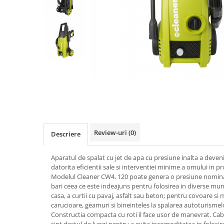
Biciclete, trotinete, triciclete
Biciclete electrice
Triciclete
Gradina
Motoburghie si accesorii
Accesorii motoburghie
Motoburghie
Drujbe, fierastraie electrice
Drujbe pe benzina
Review-uri
(0)
Descriere
Drujbe cu acumulator
Consumabile drujbe, fierastraie
Aparatul de spalat cu jet de apa cu presiune inalta a devenit
electrice
datorita eficientii sale si interventiei minime a omului in p
Drujbe electrice
Modelul Cleaner CW4. 120 poate genera o presiune nomina
bari ceea ce este indeajuns pentru folosirea in diverse mun
Unelte electrice busteni
casa, a curtii cu pavaj, asfalt sau beton; pentru covoare si
Mori cereale si batoze porumb
carucioare, geamuri si bineinteles la spalarea autoturismel
Constructia compacta cu roti il face usor de manevrat. Cabl
Batoze - mori desfacat porumb
sint destul de lungi pentru a evita incomoditatea in folosir