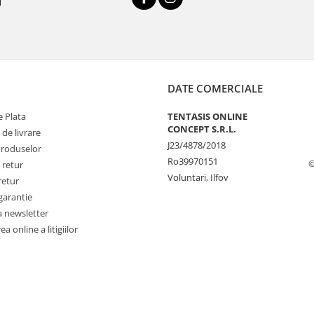
DATE COMERCIALE
 Plata
TENTASIS ONLINE
CONCEPT S.R.L.
 de livrare
J23/4878/2018
Produselor
Ro39970151
©
 retur
Voluntari, Ilfov
retur
garantie
a newsletter
a online a litigiilor