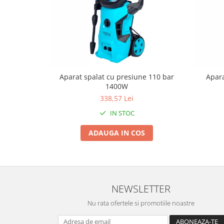
Pentru Casa si Camping
Aragaze, plite, piese butelii de
voiaj
Accesorii aragaze & butelii
Butelii
Gratare
Aparat spalat cu presiune 110 bar
Apara
Pirostrii si accesorii pentru gatit
1400W
Plite & aragaze
338,57 Lei
Iluminat & electrice
IN STOC
Prelungitoare & cabluri electrice
ADAUGA IN COS
Becuri
Coliere plastic
Conectori/doze
Corpuri de iluminat
NEWSLETTER
Lampi solare
Nu rata ofertele si promotiile noastre
Lanterne
Lumina de crestere pentru plante