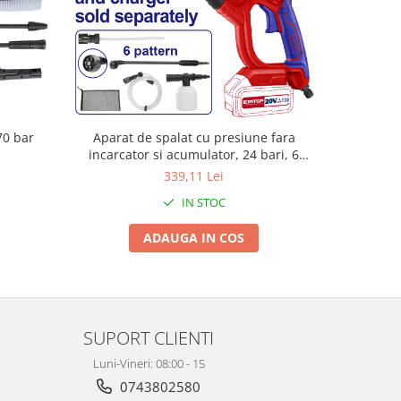
70 bar
Aparat de spalat cu presiune fara
Aparat 
incarcator si acumulator, 24 bari, 6
acumulator
capete, geanta inclusa - ELPW2025012,
6 capete, 
339,11 Lei
EMTOP
IN STOC
ADAUGA IN COS
SUPORT CLIENTI
Luni-Vineri: 08:00 - 15
0743802580