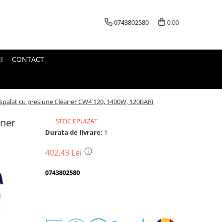
0743802580
0,00
I
CONTACT
spalat cu presiune Cleaner CW4 120, 1400W, 120BARI
aner
STOC EPUIZAT
Durata de livrare:
1
402,43 Lei
0743802580
Transport
gratuit
Perioada
Magazin
De
Garantie
Deschidere
Retur
Romanesc
la
Suport
2
colet
In
a
Cele