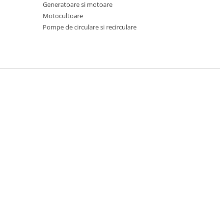
Chiuvete bucatarie compozit
Generatoare si motoare
Motocultoare
Chiuvete inox
Pompe de circulare si recirculare
Coloane de dus
Robineti
Scari
Tapet 3D Autoadeziv
Climatizare si echipamente de
incalzire
Aere conditionate
Echipamente pt incalzire
Panouri solare
Paturi electrice cu incalzire
Sobe pe lemne
Umidificatoare
Ventilatoare
Kituri de siguranta si supravietuire
Kit-uri siguranta auto