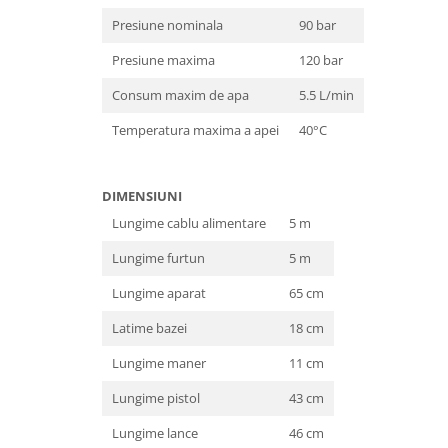
Tractoraș de tuns gazonul
Presiune nominala
90 bar
Zootehnie
Presiune maxima
120 bar
Incubatoare, oparitoare si
deplumatoare
Consum maxim de apa
5.5 L/min
Echipamente pentru animale
Temperatura maxima a apei
40°C
Aparate de tuns animale
Piese si accesorii aparate de tuns
animale
DIMENSIUNI
Tarcuri animale
Lungime cablu alimentare
5 m
Semanatori
Lungime furtun
5 m
Masini batut stalpi si accesorii
Lungime aparat
65 cm
Roabe & accesorii
Casute gradina si cutii depozitare
Latime bazei
18 cm
Mobilier gradina
Lungime maner
11 cm
Corturi, Prelate si plase de
Lungime pistol
43 cm
umbrire
Lungime lance
46 cm
Lopeti zapada