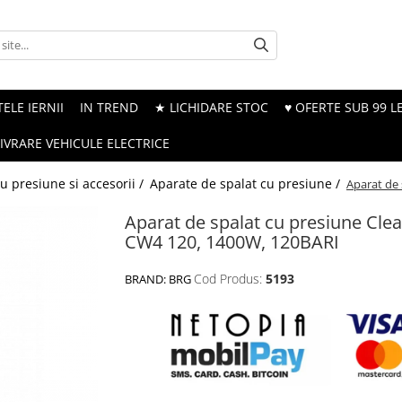
ELE IERNII
IN TREND
★ LICHIDARE STOC
♥ OFERTE SUB 99 LE
LIVRARE VEHICULE ELECTRICE
u presiune si accesorii /
Aparate de spalat cu presiune /
Aparat de 
Aparat de spalat cu presiune Cle
CW4 120, 1400W, 120BARI
Cod Produs:
5193
BRAND:
BRG