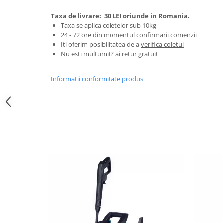
Zdrobitoare si teascuri
Taxa de livrare:
30 LEI oriunde in Romania.
Taxa se aplica coletelor sub 10kg
Teascuri
24 - 72 ore din momentul confirmarii comenzii
Zdrobitoare electrice
Iti oferim posibilitatea de a
verifica coletul
Zdrobitoare electrice & manuale
Nu esti multumit? ai retur gratuit
Zdrobitoare manuale
Masini de cusut si accesorii
Informatii conformitate produs
Articole antidaunatori gradina
Sere si solarii
Suflante si aspiratoare exterior
Unelte altoit
Unelte manuale de gradina -
Stropitori
Folie si plase pt plante
Masini de maturat manuale
Masini batut stalpi