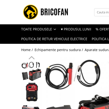
Toate Produsele
Vehicule electrice
TOATE PRODUSELE
♥ PRODUSUL LUNII
% OFERT
Atv
POLITICA DE RETUR VEHICULE ELECTRICE
POLITICA 
Cu permis
Fără permis
Home /
Echipamente pentru sudura /
Aparate sudur
Masini electrice
Motocross
Piese de schimb vehicule electrice
Scutere electrice
Scutere pe benzina
Tricicluri cargo fara permis
Tricicluri persoane
Trotinete electrice