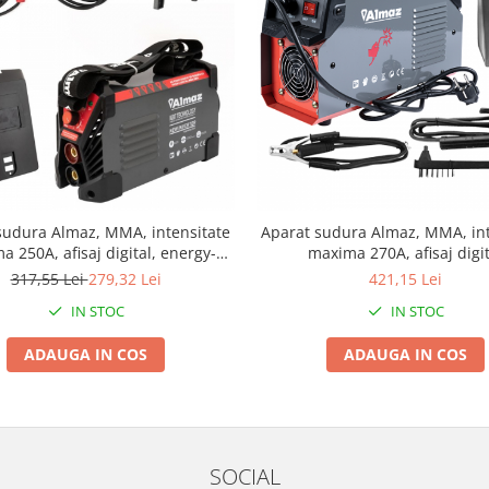
sudura Almaz, MMA, intensitate
Aparat sudura Almaz, MMA, int
 250A, afisaj digital, energy-
maxima 270A, afisaj digit
saver
317,55 Lei
279,32 Lei
421,15 Lei
IN STOC
IN STOC
ADAUGA IN COS
ADAUGA IN COS
SOCIAL