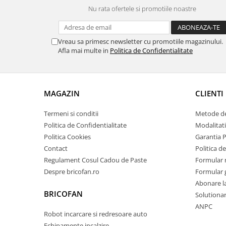
Chiuvete bucatarie compozit
Nu rata ofertele si promotiile noastre
Chiuvete inox
Coloane de dus
Vreau sa primesc newsletter cu promotiile magazinului.
Robineti
Afla mai multe in
Politica de Confidentialitate
Scari
Tapet 3D Autoadeziv
Climatizare si echipamente de
MAGAZIN
CLIENTI
incalzire
Termeni si conditii
Metode de
Aere conditionate
Politica de Confidentialitate
Modalitati
Echipamente pt incalzire
Politica Cookies
Garantia 
Panouri solare
Contact
Politica de
Paturi electrice cu incalzire
Regulament Cosul Cadou de Paste
Formular 
Sobe pe lemne
Despre bricofan.ro
Formular 
Umidificatoare
Abonare l
Ventilatoare
BRICOFAN
Solutionare
Kituri de siguranta si supravietuire
ANPC
Robot incarcare si redresoare auto
Kit-uri siguranta auto
Echipamente incalzire