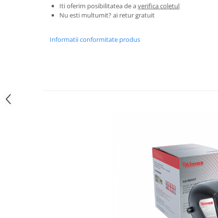
Iti oferim posibilitatea de a
verifica coletul
Zdrobitoare si teascuri
Nu esti multumit? ai retur gratuit
Teascuri
Zdrobitoare electrice
Informatii conformitate produs
Zdrobitoare electrice & manuale
Zdrobitoare manuale
Masini de cusut si accesorii
Articole antidaunatori gradina
Sere si solarii
Suflante si aspiratoare exterior
Unelte altoit
Unelte manuale de gradina -
Stropitori
Folie si plase pt plante
Masini de maturat manuale
Masini batut stalpi