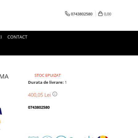
0743802580
0,00
I
CONTACT
MMA
STOC EPUIZAT
Durata de livrare:
1
400,05 Lei
0743802580
Transport
gratuit
Perioada
Magazin
De
Garantie
Deschidere
Retur
Romanesc
la
Suport
2
colet
In
a
Cele