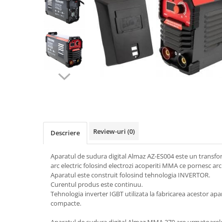
Biciclete, trotinete, triciclete
Biciclete electrice
Triciclete
Gradina
Motoburghie si accesorii
Accesorii motoburghie
Motoburghie
Drujbe, fierastraie electrice
Drujbe pe benzina
Review-uri
(0)
Descriere
Drujbe cu acumulator
Consumabile drujbe, fierastraie
Aparatul de sudura digital Almaz AZ-ES004 este un transf
electrice
arc electric folosind electrozi acoperiti MMA ce pornesc arcu
Drujbe electrice
Aparatul este construit folosind tehnologia INVERTOR.
Curentul produs este continuu.
Unelte electrice busteni
Tehnologia inverter IGBT utilizata la fabricarea acestor apa
Mori cereale si batoze porumb
compacte.
Batoze - mori desfacat porumb
Aparatul de sudura digital Almaz MMA 270 are urmatoarele 