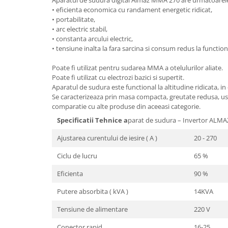
Granulatoare
• eficienta economica cu randament energetic ridicat,
• portabilitate,
Mori pentru cereale
• arc electric stabil,
Mori pentru fructe si legume
• constanta arcului electric,
Mori pentru furaje
• tensiune inalta la fara sarcina si consum redus la function
Mori pentru furaje si resturi
Poate fi utilizat pentru sudarea MMA a otelulurilor aliate.
vegetale
Poate fi utilizat cu electrozi bazici si supertit.
Motoare granulatoare
Aparatul de sudura este functional la altitudine ridicata, in e
Piese si accesorii mori
Se caracterizeaza prin masa compacta, greutate redusa, usor 
comparatie cu alte produse din aceeasi categorie.
Tocatoare furaje si crengi
Specificatii Tehnice a
parat de sudura – Invertor ALMAZ
Tocatoare furaje
Ajustarea curentului de iesire ( A )
20 - 270
Consumabile si acesorii tocatoare
Tocatoare crengi
Ciclu de lucru
65 %
Motocoase, Trimmere si Masini de
Eficienta
90 %
tuns gazon
Motocositori cu motoare 2T
Putere absorbita ( kVA )
14KVA
Trimmere electrice
Tensiune de alimentare
220 V
Masini de tuns gazon pe benzina
Conector rapid
16-25