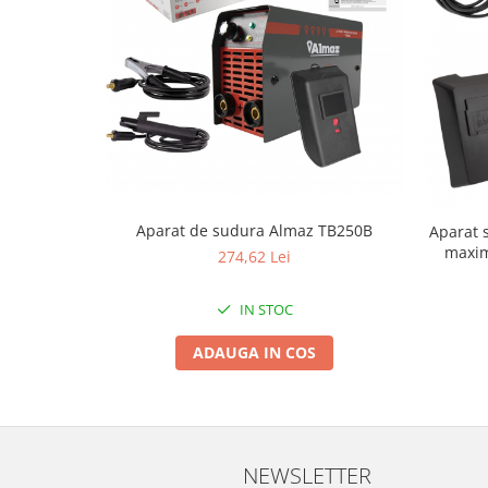
Proiectoare & lampi de lucru
Veioze si Lampi
Cantarire
Cantare comerciale
Cantare Corporale
Aparate de spalat cu presiune si
accesorii
Accesorii aparatele de spalat cu
Aparat de sudura Almaz TB250B
Aparat 
presiune
maxima
274,62 Lei
Aparate de spalat cu presiune
Instalatii sanitare
IN STOC
Articole si accesorii pentru baie
ADAUGA IN COS
Baterii baie
Baterii bucatarie
Baterii cada
Baterii electrice
Baterii lavoar
NEWSLETTER