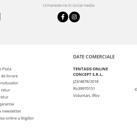
Urmareste-ne in social media
DATE COMERCIALE
 Plata
TENTASIS ONLINE
CONCEPT S.R.L.
 de livrare
J23/4878/2018
Produselor
Ro39970151
©
 retur
Voluntari, Ilfov
retur
garantie
a newsletter
a online a litigiilor