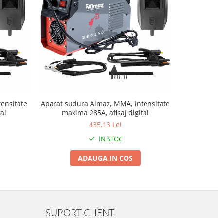
ensitate
Aparat sudura Almaz, MMA, intensitate
A
al
maxima 285A, afisaj digital
MMA+M
intensitat
435,13 Lei
IN STOC
ADAUGA IN COS
SUPORT CLIENTI