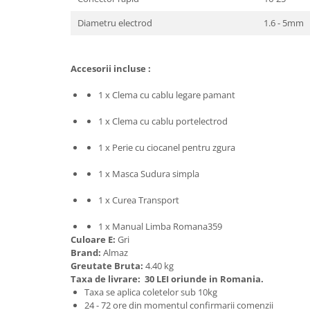
Tractoraș de tuns gazonul
Zootehnie
Diametru electrod
1.6 - 5mm
Incubatoare, oparitoare si
deplumatoare
Accesorii incluse :
Echipamente pentru animale
Aparate de tuns animale
1 x Clema cu cablu legare pamant
Piese si accesorii aparate de tuns
1 x Clema cu cablu portelectrod
animale
Tarcuri animale
1 x Perie cu ciocanel pentru zgura
Semanatori
1 x Masca Sudura simpla
Masini batut stalpi si accesorii
1 x Curea Transport
Roabe & accesorii
Casute gradina si cutii depozitare
1 x Manual Limba Romana359
Culoare E:
Gri
Mobilier gradina
Brand:
Almaz
Greutate Bruta:
4.40 kg
Corturi, Prelate si plase de
Taxa de livrare:
30 LEI oriunde in Romania.
umbrire
Taxa se aplica coletelor sub 10kg
Lopeti zapada
24 - 72 ore din momentul confirmarii comenzii