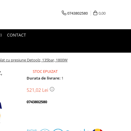
0743802580
0,00
I
CONTACT
lat cu presiune Detoolz, 135bar, 1800W
,
STOC EPUIZAT
Durata de livrare:
1
521,02 Lei
0743802580
Transport
gratuit
Perioada
Magazin
De
Garantie
Deschidere
Retur
Romanesc
la
Suport
2
colet
In
a
Cele