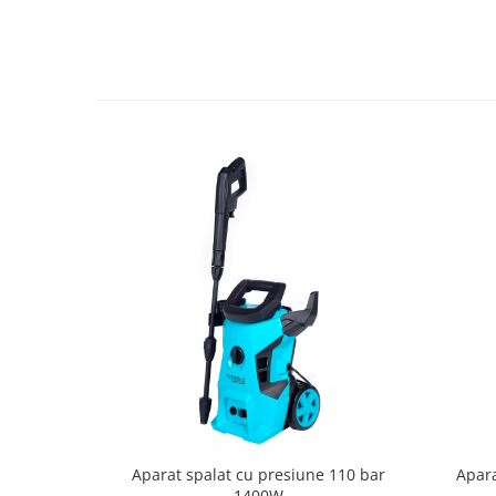
Tractoraș de tuns gazonul
Zootehnie
Incubatoare, oparitoare si
deplumatoare
Echipamente pentru animale
Aparate de tuns animale
Piese si accesorii aparate de tuns
animale
Tarcuri animale
Semanatori
Masini batut stalpi si accesorii
Roabe & accesorii
Casute gradina si cutii depozitare
Mobilier gradina
Corturi, Prelate si plase de
umbrire
Aparat spalat cu presiune 110 bar
Apara
Lopeti zapada
1400W