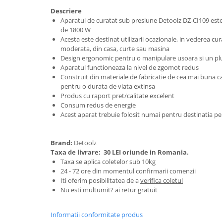
Granulatoare
Descriere
Mori pentru cereale
Aparatul de curatat sub presiune Detoolz DZ-CI109 est
de 1800 W
Mori pentru fructe si legume
Acesta este destinat utilizarii ocazionale, in vederea cu
Mori pentru furaje
moderata, din casa, curte sau masina
Mori pentru furaje si resturi
Design ergonomic pentru o manipulare usoara si un pl
Aparatul functioneaza la nivel de zgomot redus
vegetale
Construit din materiale de fabricatie de cea mai buna cal
Motoare granulatoare
pentru o durata de viata extinsa
Piese si accesorii mori
Produs cu raport pret/calitate excelent
Consum redus de energie
Tocatoare furaje si crengi
Acest aparat trebuie folosit numai pentru destinatia pe
Tocatoare furaje
Consumabile si acesorii tocatoare
Brand:
Detoolz
Tocatoare crengi
Taxa de livrare:
30 LEI oriunde in Romania.
Motocoase, Trimmere si Masini de
Taxa se aplica coletelor sub 10kg
tuns gazon
24 - 72 ore din momentul confirmarii comenzii
Iti oferim posibilitatea de a
verifica coletul
Motocositori cu motoare 2T
Nu esti multumit? ai retur gratuit
Trimmere electrice
Masini de tuns gazon pe benzina
Informatii conformitate produs