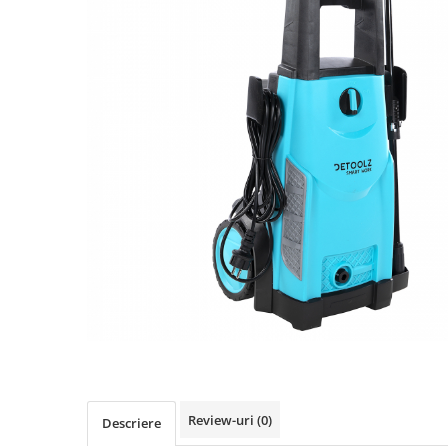
Biciclete, trotinete, triciclete
Biciclete electrice
Triciclete
Gradina
Motoburghie si accesorii
Accesorii motoburghie
Motoburghie
Drujbe, fierastraie electrice
Drujbe pe benzina
Drujbe cu acumulator
Consumabile drujbe, fierastraie
electrice
Drujbe electrice
Unelte electrice busteni
Mori cereale si batoze porumb
Review-uri
(0)
Descriere
Batoze - mori desfacat porumb