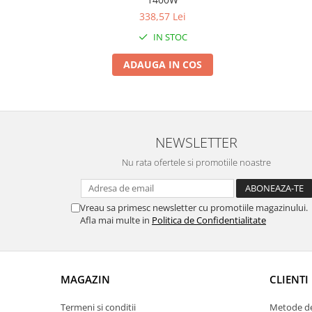
Zdrobitoare si teascuri
338,57 Lei
Teascuri
IN STOC
Zdrobitoare electrice
ADAUGA IN COS
Zdrobitoare electrice & manuale
Zdrobitoare manuale
Masini de cusut si accesorii
Articole antidaunatori gradina
NEWSLETTER
Sere si solarii
Nu rata ofertele si promotiile noastre
Suflante si aspiratoare exterior
Unelte altoit
Vreau sa primesc newsletter cu promotiile magazinului.
Unelte manuale de gradina -
Afla mai multe in
Politica de Confidentialitate
Stropitori
Folie si plase pt plante
Masini de maturat manuale
MAGAZIN
CLIENTI
Masini batut stalpi
Termeni si conditii
Metode de