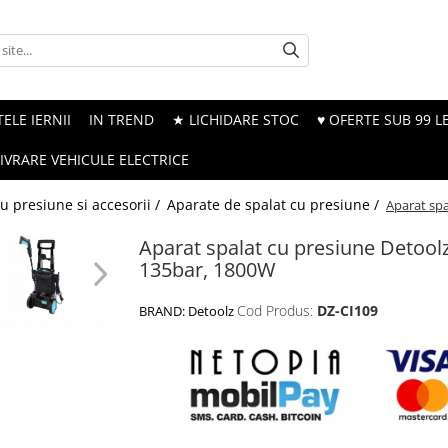
ELE IERNII
IN TREND
★ LICHIDARE STOC
♥ OFERTE SUB 99 LE
LIVRARE VEHICULE ELECTRICE
u presiune si accesorii /
Aparate de spalat cu presiune /
Aparat spa
Aparat spalat cu presiune Detoolz
135bar, 1800W
Cod Produs:
DZ-CI109
BRAND:
Detoolz