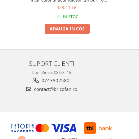
capete, geanta inclusa - ELPW2025012,
6 capete, 
339,11 Lei
EMTOP
IN STOC
ADAUGA IN COS
SUPORT CLIENTI
Luni-Vineri: 08:00 - 15
0743802580
contact@bricofan.ro