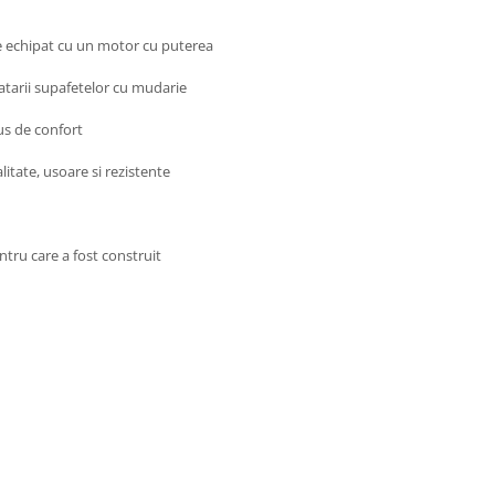
e echipat cu un motor cu puterea
ratarii supafetelor cu mudarie
us de confort
itate, usoare si rezistente
ntru care a fost construit