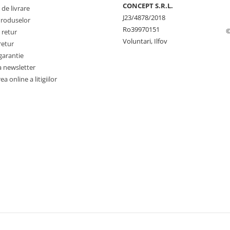
CONCEPT S.R.L.
 de livrare
J23/4878/2018
Produselor
Ro39970151
©
 retur
Voluntari, Ilfov
retur
garantie
a newsletter
a online a litigiilor