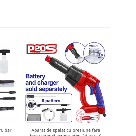
70 bar
Aparat de spalat cu presiune fara
Aparat 
incarcator si acumulator, 24 bari, 6
acumulator