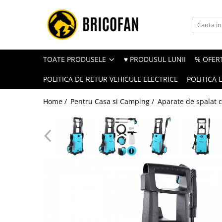
Toate Produsele
Vehicule electrice
TOATE PRODUSELE
♥ PRODUSUL LUNII
% OFERT
Atv
POLITICA DE RETUR VEHICULE ELECTRICE
POLITICA 
Cu permis
Fără permis
Home /
Pentru Casa si Camping /
Aparate de spalat c
Masini electrice
Motocross
Piese de schimb vehicule electrice
Scutere electrice
Scutere pe benzina
Tricicluri cargo fara permis
Tricicluri persoane
Trotinete electrice