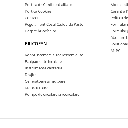
Pentru Casa si Camping
Politica de Confidentialitate
Modalitati
Aragaze, plite, piese butelii de
Politica Cookies
Garantia 
voiaj
Contact
Politica de
Regulament Cosul Cadou de Paste
Formular 
Accesorii aragaze & butelii
Despre bricofan.ro
Formular 
Butelii
Abonare l
Gratare
BRICOFAN
Solutionare
Pirostrii si accesorii pentru gatit
ANPC
Robot incarcare si redresoare auto
Plite & aragaze
Echipamente incalzire
Iluminat & electrice
Instrumente cantarire
Prelungitoare & cabluri electrice
Drujbe
Becuri
Generatoare si motoare
Coliere plastic
Motocultoare
Conectori/doze
Pompe de circulare si recirculare
Corpuri de iluminat
Lampi solare
Lanterne
Lumina de crestere pentru plante