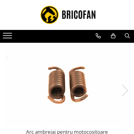
Toate Produsele
Vehicule electrice
Atv
Cu permis
Fără permis
Masini electrice
Motocross
Piese de schimb vehicule electrice
Scutere electrice
Scutere pe benzina
Tricicluri cargo fara permis
Tricicluri persoane
Arc ambreiaj pentru motocositoare
Trotinete electrice