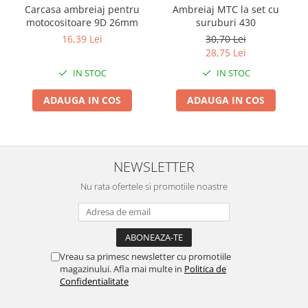
Carcasa ambreiaj pentru
Ambreiaj MTC la set cu
Zdrobitoare si teascuri
motocositoare 9D 26mm
suruburi 430
Teascuri
16,39 Lei
30,70 Lei
28,75 Lei
Zdrobitoare electrice
Zdrobitoare electrice & manuale
IN STOC
IN STOC
Zdrobitoare manuale
ADAUGA IN COS
ADAUGA IN COS
Masini de cusut si accesorii
Articole antidaunatori gradina
Sere si solarii
NEWSLETTER
Suflante si aspiratoare exterior
Nu rata ofertele si promotiile noastre
Unelte altoit
Unelte manuale de gradina -
Stropitori
Folie si plase pt plante
Vreau sa primesc newsletter cu promotiile
magazinului. Afla mai multe in
Politica de
Masini de maturat manuale
Confidentialitate
Masini batut stalpi