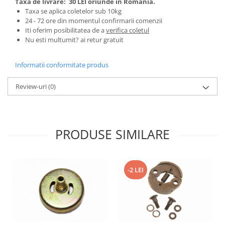
Taxa de livrare:
30 LEI oriunde in Romania.
Tractoraș de tuns gazonul
Taxa se aplica coletelor sub 10kg
Zootehnie
24 - 72 ore din momentul confirmarii comenzii
Iti oferim posibilitatea de a
verifica coletul
Incubatoare, oparitoare si
Nu esti multumit? ai retur gratuit
deplumatoare
Echipamente pentru animale
Informatii conformitate produs
Aparate de tuns animale
Piese si accesorii aparate de tuns
Review-uri
(0)
animale
Tarcuri animale
Semanatori
PRODUSE SIMILARE
Masini batut stalpi si accesorii
Roabe & accesorii
Casute gradina si cutii depozitare
-2 LEI
Mobilier gradina
Corturi, Prelate si plase de
umbrire
Lopeti zapada