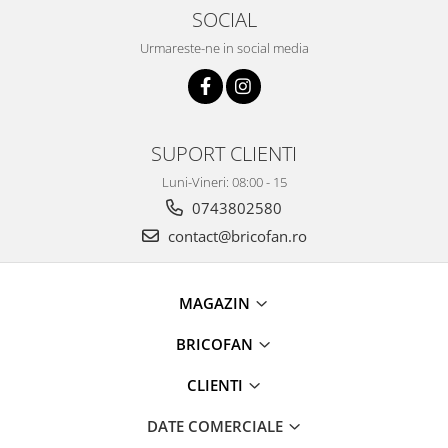
Pentru Casa si Camping
SOCIAL
Aragaze, plite, piese butelii de
Urmareste-ne in social media
voiaj
Accesorii aragaze & butelii
Butelii
Gratare
SUPORT CLIENTI
Pirostrii si accesorii pentru gatit
Luni-Vineri: 08:00 - 15
Plite & aragaze
0743802580
Iluminat & electrice
contact@bricofan.ro
Prelungitoare & cabluri electrice
Becuri
MAGAZIN
Coliere plastic
Conectori/doze
BRICOFAN
Corpuri de iluminat
Lampi solare
CLIENTI
Lanterne
DATE COMERCIALE
Lumina de crestere pentru plante