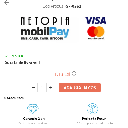
Cod Produs:
GF-0562
Biciclete, trotinete, triciclete
Biciclete electrice
Triciclete
Gradina
Motoburghie si accesorii
Accesorii motoburghie
IN STOC
Motoburghie
Durata de livrare:
1
Drujbe, fierastraie electrice
Drujbe pe benzina
11,13 Lei
Drujbe cu acumulator
ADAUGA IN COS
Consumabile drujbe, fierastraie
electrice
0743802580
Drujbe electrice
Unelte electrice busteni
Mori cereale si batoze porumb
Garantie 2 ani
Perioada Retur
Pentru toate produsele
In 14 zile prin Formular Retur
Batoze - mori desfacat porumb