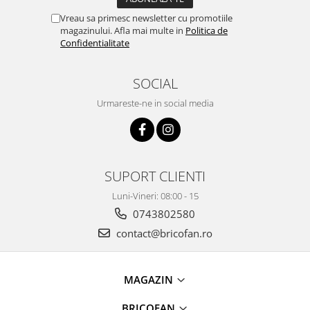
Pentru Casa si Camping
Vreau sa primesc newsletter cu promotiile
Aragaze, plite, piese butelii de
magazinului. Afla mai multe in
Politica de
voiaj
Confidentialitate
Accesorii aragaze & butelii
SOCIAL
Butelii
Gratare
Urmareste-ne in social media
Pirostrii si accesorii pentru gatit
Plite & aragaze
Iluminat & electrice
SUPORT CLIENTI
Prelungitoare & cabluri electrice
Becuri
Luni-Vineri: 08:00 - 15
Coliere plastic
0743802580
Conectori/doze
contact@bricofan.ro
Corpuri de iluminat
Lampi solare
MAGAZIN
Lanterne
Lumina de crestere pentru plante
BRICOFAN