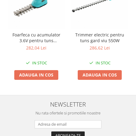
Zdrobitoare si teascuri
Teascuri
Zdrobitoare electrice
Zdrobitoare electrice & manuale
Foarfeca cu acumulator
Trimmer electric pentru
Zdrobitoare manuale
3.6V pentru tuns
tuns gard viu 550W
gazonul/gard viu
Masini de cusut si accesorii
282,04 Lei
286,62 Lei
Articole antidaunatori gradina
IN STOC
IN STOC
Sere si solarii
ADAUGA IN COS
ADAUGA IN COS
Suflante si aspiratoare exterior
Unelte altoit
Unelte manuale de gradina -
NEWSLETTER
Stropitori
Folie si plase pt plante
Nu rata ofertele si promotiile noastre
Masini de maturat manuale
Masini batut stalpi