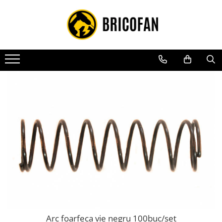
Toate Produsele
Vehicule electrice
Atv
Cu permis
Fără permis
Masini electrice
Motocross
Piese de schimb vehicule electrice
Scutere electrice
Scutere pe benzina
Tricicluri cargo fara permis
Tricicluri persoane
Arc foarfeca vie negru 100buc/set
Trotinete electrice