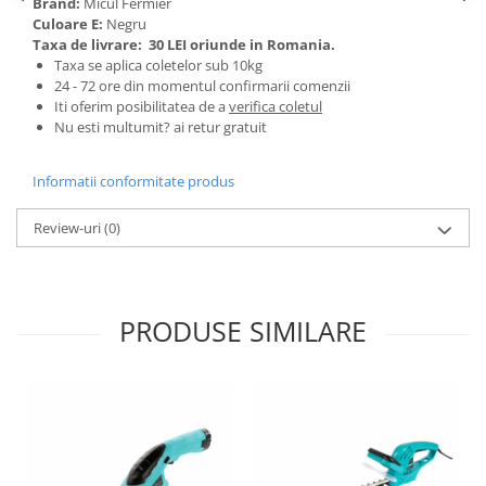
Brand:
Micul Fermier
Tractoraș de tuns gazonul
Culoare E:
Negru
Zootehnie
Taxa de livrare:
30 LEI oriunde in Romania.
Taxa se aplica coletelor sub 10kg
Incubatoare, oparitoare si
24 - 72 ore din momentul confirmarii comenzii
deplumatoare
Iti oferim posibilitatea de a
verifica coletul
Echipamente pentru animale
Nu esti multumit? ai retur gratuit
Aparate de tuns animale
Piese si accesorii aparate de tuns
Informatii conformitate produs
animale
Tarcuri animale
Review-uri
(0)
Semanatori
Masini batut stalpi si accesorii
Roabe & accesorii
PRODUSE SIMILARE
Casute gradina si cutii depozitare
Mobilier gradina
Corturi, Prelate si plase de
umbrire
Lopeti zapada