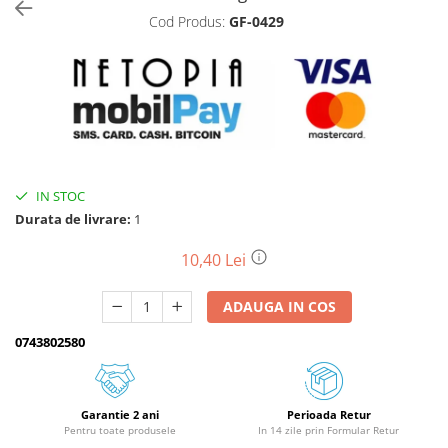
Cod Produs:
GF-0429
Biciclete, trotinete, triciclete
Biciclete electrice
Triciclete
Gradina
Motoburghie si accesorii
Accesorii motoburghie
IN STOC
Motoburghie
Durata de livrare:
1
Drujbe, fierastraie electrice
Drujbe pe benzina
10,40 Lei
Drujbe cu acumulator
ADAUGA IN COS
Consumabile drujbe, fierastraie
electrice
0743802580
Drujbe electrice
Unelte electrice busteni
Mori cereale si batoze porumb
Garantie 2 ani
Perioada Retur
Pentru toate produsele
In 14 zile prin Formular Retur
Batoze - mori desfacat porumb