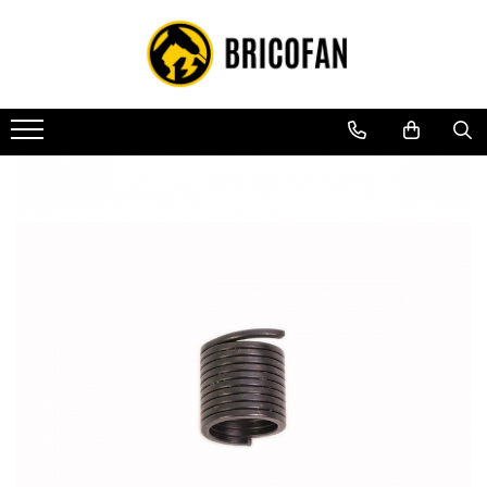
Toate Produsele
Vehicule electrice
Atv
Cu permis
Fără permis
Masini electrice
Motocross
Piese de schimb vehicule electrice
Scutere electrice
Scutere pe benzina
Tricicluri cargo fara permis
Tricicluri persoane
Trotinete electrice