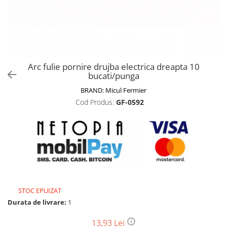
Biciclete, trotinete, triciclete
Biciclete electrice
Triciclete
Gradina
Arc fulie pornire drujba electrica dreapta 10
Motoburghie si accesorii
bucati/punga
Accesorii motoburghie
BRAND:
Micul Fermier
Motoburghie
Cod Produs:
GF-0592
Drujbe, fierastraie electrice
Drujbe pe benzina
Drujbe cu acumulator
Consumabile drujbe, fierastraie
electrice
Drujbe electrice
STOC EPUIZAT
Unelte electrice busteni
Durata de livrare:
1
Mori cereale si batoze porumb
Batoze - mori desfacat porumb
13,93 Lei