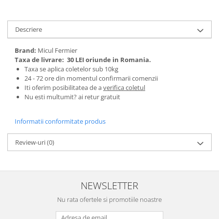
Tractoraș de tuns gazonul
Zootehnie
Descriere
Incubatoare, oparitoare si
deplumatoare
Brand:
Micul Fermier
Echipamente pentru animale
Taxa de livrare:
30 LEI oriunde in Romania.
Aparate de tuns animale
Taxa se aplica coletelor sub 10kg
Piese si accesorii aparate de tuns
24 - 72 ore din momentul confirmarii comenzii
Iti oferim posibilitatea de a
verifica coletul
animale
Nu esti multumit? ai retur gratuit
Tarcuri animale
Semanatori
Informatii conformitate produs
Masini batut stalpi si accesorii
Review-uri
(0)
Roabe & accesorii
Casute gradina si cutii depozitare
Mobilier gradina
NEWSLETTER
Corturi, Prelate si plase de
umbrire
Nu rata ofertele si promotiile noastre
Lopeti zapada