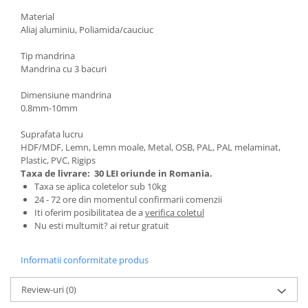
Pentru Casa si Camping
Material
Aragaze, plite, piese butelii de
Aliaj aluminiu, Poliamida/cauciuc
voiaj
Tip mandrina
Accesorii aragaze & butelii
Mandrina cu 3 bacuri
Butelii
Dimensiune mandrina
Gratare
0.8mm-10mm
Pirostrii si accesorii pentru gatit
Plite & aragaze
Suprafata lucru
HDF/MDF, Lemn, Lemn moale, Metal, OSB, PAL, PAL melaminat,
Iluminat & electrice
Plastic, PVC, Rigips
Prelungitoare & cabluri electrice
Taxa de livrare:
30 LEI oriunde in Romania.
Taxa se aplica coletelor sub 10kg
Becuri
24 - 72 ore din momentul confirmarii comenzii
Coliere plastic
Iti oferim posibilitatea de a
verifica coletul
Nu esti multumit? ai retur gratuit
Conectori/doze
Corpuri de iluminat
Informatii conformitate produs
Lampi solare
Lanterne
Review-uri
(0)
Lumina de crestere pentru plante