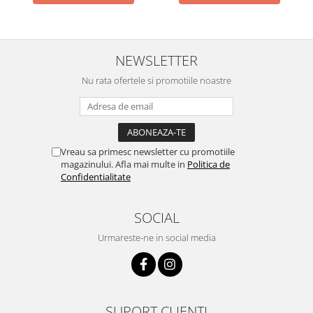
Chiuvete bucatarie compozit
Chiuvete inox
Coloane de dus
NEWSLETTER
Robineti
Scari
Nu rata ofertele si promotiile noastre
Tapet 3D Autoadeziv
Climatizare si echipamente de
incalzire
Vreau sa primesc newsletter cu promotiile
Aere conditionate
magazinului. Afla mai multe in
Politica de
Echipamente pt incalzire
Confidentialitate
Panouri solare
Paturi electrice cu incalzire
SOCIAL
Sobe pe lemne
Urmareste-ne in social media
Umidificatoare
Ventilatoare
Kituri de siguranta si supravietuire
Kit-uri siguranta auto
SUPORT CLIENTI