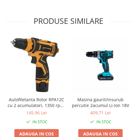
Proiectoare & lampi de lucru
Veioze si Lampi
PRODUSE SIMILARE
Cantarire
Cantare comerciale
Cantare Corporale
Aparate de spalat cu presiune si
accesorii
Accesorii aparatele de spalat cu
presiune
Aparate de spalat cu presiune
Instalatii sanitare
Articole si accesorii pentru baie
Autofiletanta Rotor RPA12C
Masina gaurit/insurub
Baterii baie
cu 2 acumulatori, 1350 rpm,
percutie 2acumul Li-Ion 18V
Baterii bucatarie
12 V
145,96 Lei
409,71 Lei
Baterii cada
IN STOC
IN STOC
Baterii electrice
Baterii lavoar
ADAUGA IN COS
ADAUGA IN COS