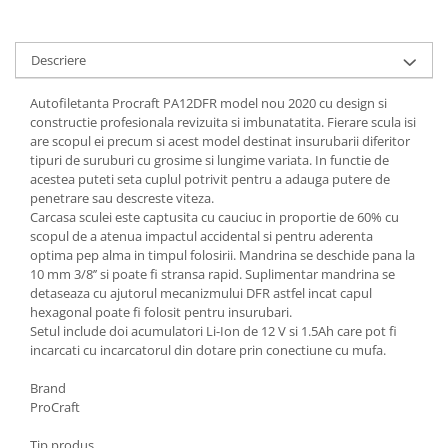
Tractoraș de tuns gazonul
Zootehnie
Descriere
Incubatoare, oparitoare si
deplumatoare
Autofiletanta Procraft PA12DFR model nou 2020 cu design si
Echipamente pentru animale
constructie profesionala revizuita si imbunatatita. Fierare scula isi
Aparate de tuns animale
are scopul ei precum si acest model destinat insurubarii diferitor
Piese si accesorii aparate de tuns
tipuri de suruburi cu grosime si lungime variata. In functie de
acestea puteti seta cuplul potrivit pentru a adauga putere de
animale
penetrare sau descreste viteza.
Tarcuri animale
Carcasa sculei este captusita cu cauciuc in proportie de 60% cu
Semanatori
scopul de a atenua impactul accidental si pentru aderenta
optima pep alma in timpul folosirii. Mandrina se deschide pana la
Masini batut stalpi si accesorii
10 mm 3/8’’ si poate fi stransa rapid. Suplimentar mandrina se
detaseaza cu ajutorul mecanizmului DFR astfel incat capul
Roabe & accesorii
hexagonal poate fi folosit pentru insurubari.
Casute gradina si cutii depozitare
Setul include doi acumulatori Li-Ion de 12 V si 1.5Ah care pot fi
incarcati cu incarcatorul din dotare prin conectiune cu mufa.
Mobilier gradina
Corturi, Prelate si plase de
Brand
umbrire
ProCraft
Lopeti zapada
Tip produs