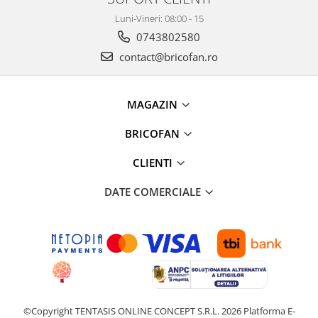
Kit-uri Supravietuire si Accesorii
Luni-Vineri: 08:00 - 15
Camping
0743802580
Curatenie si menaj
contact@bricofan.ro
Accesorii ingrijire casa
Accesorii maturi, mopuri si galeti
Aparate de calcat
MAGAZIN
Aspiratoare electrice
BRICOFAN
Cutii depozitare diverse
Cutii depozitare medicamente
CLIENTI
Cutii pentru chei
DATE COMERCIALE
Dulapuri si rafturi de depozitare
Maturi, mopuri si galeti
Organizatoare imbracaminte si
incaltaminte
Perii de curatare
Perii si aparate scame
Stergatoare geam
©Copyright TENTASIS ONLINE CONCEPT S.R.L. 2026
Platforma E-