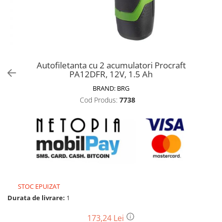
Biciclete, trotinete, triciclete
Biciclete electrice
Triciclete
Gradina
Autofiletanta cu 2 acumulatori Procraft
Motoburghie si accesorii
PA12DFR, 12V, 1.5 Ah
Accesorii motoburghie
BRAND:
BRG
Motoburghie
Cod Produs:
7738
Drujbe, fierastraie electrice
Drujbe pe benzina
Drujbe cu acumulator
Consumabile drujbe, fierastraie
electrice
Drujbe electrice
STOC EPUIZAT
Unelte electrice busteni
Durata de livrare:
1
Mori cereale si batoze porumb
Batoze - mori desfacat porumb
173,24 Lei