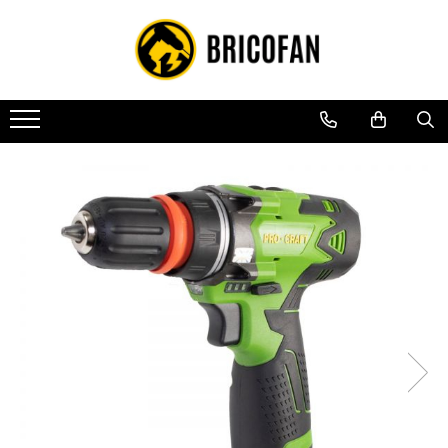
Toate Produsele
Vehicule electrice
Atv
Cu permis
Fără permis
Masini electrice
Motocross
Piese de schimb vehicule electrice
Scutere electrice
Scutere pe benzina
Tricicluri cargo fara permis
Tricicluri persoane
Trotinete electrice