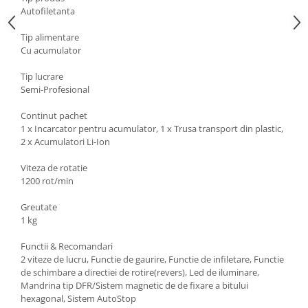
Autofiletanta
Zdrobitoare si teascuri
Teascuri
Tip alimentare
Cu acumulator
Zdrobitoare electrice
Zdrobitoare electrice & manuale
Tip lucrare
Zdrobitoare manuale
Semi-Profesional
Masini de cusut si accesorii
Continut pachet
Articole antidaunatori gradina
1 x Incarcator pentru acumulator, 1 x Trusa transport din plastic,
2 x Acumulatori Li-Ion
Sere si solarii
Viteza de rotatie
Suflante si aspiratoare exterior
1200 rot/min
Unelte altoit
Greutate
Unelte manuale de gradina -
1 kg
Stropitori
Functii & Recomandari
Folie si plase pt plante
2 viteze de lucru, Functie de gaurire, Functie de infiletare, Functie
de schimbare a directiei de rotire(revers), Led de iluminare,
Masini de maturat manuale
Mandrina tip DFR/Sistem magnetic de de fixare a bitului
Masini batut stalpi
hexagonal, Sistem AutoStop