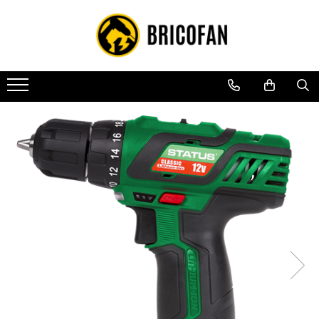
Toate Produsele
Vehicule electrice
Atv
Cu permis
Fără permis
Masini electrice
Motocross
Piese de schimb vehicule electrice
Scutere electrice
Scutere pe benzina
Tricicluri cargo fara permis
Tricicluri persoane
Trotinete electrice