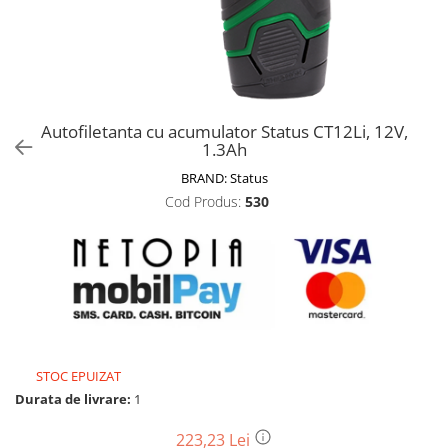
Biciclete, trotinete, triciclete
Biciclete electrice
Triciclete
Gradina
Autofiletanta cu acumulator Status CT12Li, 12V,
Motoburghie si accesorii
1.3Ah
Accesorii motoburghie
BRAND:
Status
Motoburghie
Cod Produs:
530
Drujbe, fierastraie electrice
Drujbe pe benzina
Drujbe cu acumulator
Consumabile drujbe, fierastraie
electrice
Drujbe electrice
STOC EPUIZAT
Unelte electrice busteni
Durata de livrare:
1
Mori cereale si batoze porumb
Batoze - mori desfacat porumb
223,23 Lei