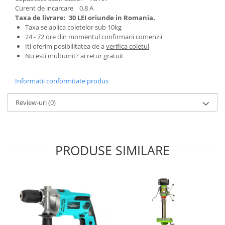
Curent de incarcare 0.8 A
Zdrobitoare si teascuri
Taxa de livrare:
30 LEI oriunde in Romania.
Teascuri
Taxa se aplica coletelor sub 10kg
24 - 72 ore din momentul confirmarii comenzii
Zdrobitoare electrice
Iti oferim posibilitatea de a
verifica coletul
Zdrobitoare electrice & manuale
Nu esti multumit? ai retur gratuit
Zdrobitoare manuale
Masini de cusut si accesorii
Informatii conformitate produs
Articole antidaunatori gradina
Review-uri
(0)
Sere si solarii
Suflante si aspiratoare exterior
Unelte altoit
PRODUSE SIMILARE
Unelte manuale de gradina -
Stropitori
Folie si plase pt plante
Masini de maturat manuale
Masini batut stalpi