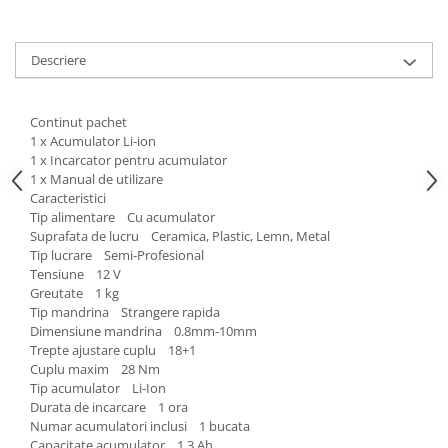
Tractoraș de tuns gazonul
Zootehnie
Descriere
Incubatoare, oparitoare si
deplumatoare
Echipamente pentru animale
Continut pachet
Aparate de tuns animale
1 x Acumulator Li-ion
Piese si accesorii aparate de tuns
1 x Incarcator pentru acumulator
1 x Manual de utilizare
animale
Caracteristici
Tarcuri animale
Tip alimentare Cu acumulator
Semanatori
Suprafata de lucru Ceramica, Plastic, Lemn, Metal
Tip lucrare Semi-Profesional
Masini batut stalpi si accesorii
Tensiune 12 V
Greutate 1 kg
Roabe & accesorii
Tip mandrina Strangere rapida
Casute gradina si cutii depozitare
Dimensiune mandrina 0.8mm-10mm
Trepte ajustare cuplu 18+1
Mobilier gradina
Cuplu maxim 28 Nm
Corturi, Prelate si plase de
Tip acumulator Li-Ion
umbrire
Durata de incarcare 1 ora
Numar acumulatori inclusi 1 bucata
Lopeti zapada
Capacitate acumulator 1.3 Ah