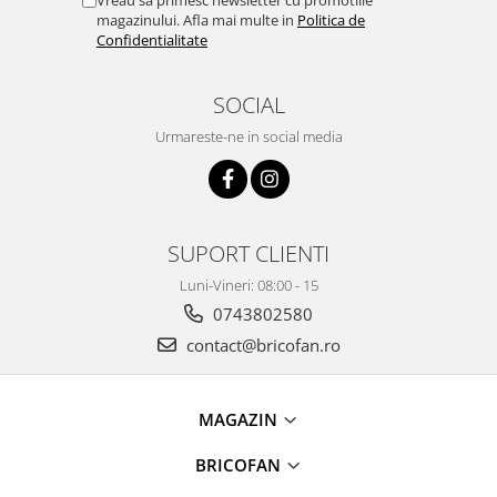
Vreau sa primesc newsletter cu promotiile
Proiectoare & lampi de lucru
magazinului. Afla mai multe in
Politica de
Confidentialitate
Veioze si Lampi
Cantarire
SOCIAL
Cantare comerciale
Cantare Corporale
Urmareste-ne in social media
Aparate de spalat cu presiune si
accesorii
Accesorii aparatele de spalat cu
presiune
SUPORT CLIENTI
Aparate de spalat cu presiune
Luni-Vineri: 08:00 - 15
Instalatii sanitare
0743802580
Articole si accesorii pentru baie
contact@bricofan.ro
Baterii baie
Baterii bucatarie
MAGAZIN
Baterii cada
Baterii electrice
BRICOFAN
Baterii lavoar