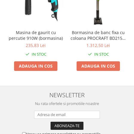
Pentru Casa si Camping
Aragaze, plite, piese butelii de
voiaj
Accesorii aragaze & butelii
Masina de gaurit cu
Bormasina de banc fixa cu
Butelii
percutie 910W (bormasina)
coloana PROCRAFT BD2150,
Gratare
750 W, 180-2770 rot/min
235,83 Lei
1.312,50 Lei
Pirostrii si accesorii pentru gatit
IN STOC
IN STOC
Plite & aragaze
Iluminat & electrice
ADAUGA IN COS
ADAUGA IN COS
Prelungitoare & cabluri electrice
Becuri
Coliere plastic
NEWSLETTER
Conectori/doze
Nu rata ofertele si promotiile noastre
Corpuri de iluminat
Lampi solare
Lanterne
Lumina de crestere pentru plante