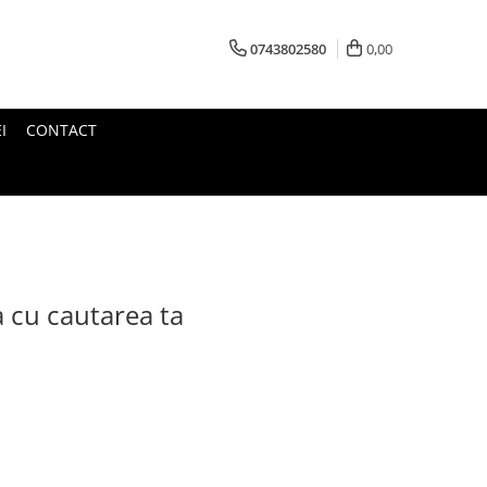
0743802580
0,00
I
CONTACT
a cu cautarea ta