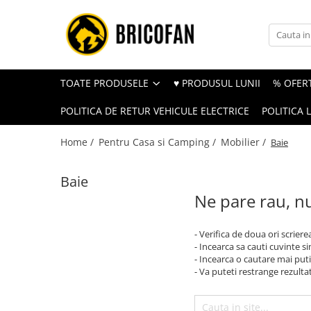
Toate Produsele
Vehicule electrice
TOATE PRODUSELE
♥ PRODUSUL LUNII
% OFERT
Atv
POLITICA DE RETUR VEHICULE ELECTRICE
POLITICA 
Cu permis
Fără permis
Home /
Pentru Casa si Camping /
Mobilier /
Baie
Masini electrice
Baie
Motocross
Ne pare rau, nu
Piese de schimb vehicule electrice
Scutere electrice
- Verifica de doua ori scriere
Scutere pe benzina
- Incearca sa cauti cuvinte s
- Incearca o cautare mai puti
Tricicluri cargo fara permis
- Va puteti restrange rezultat
Tricicluri persoane
Trotinete electrice