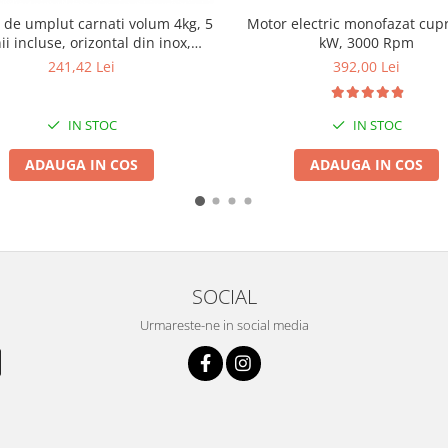
 de umplut carnati volum 4kg, 5
Motor electric monofazat cupr
ii incluse, orizontal din inox,
kW, 3000 Rpm
asina de tocat carne nr 10
241,42 Lei
392,00 Lei
IN STOC
IN STOC
ADAUGA IN COS
ADAUGA IN COS
SOCIAL
Urmareste-ne in social media