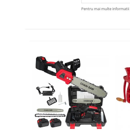
Biciclete, trotinete, triciclete
Pentru mai multe informatii 
Biciclete electrice
Triciclete
Gradina
Motoburghie si accesorii
Accesorii motoburghie
Motoburghie
Drujbe, fierastraie electrice
Drujbe pe benzina
Drujbe cu acumulator
Consumabile drujbe, fierastraie
electrice
Drujbe electrice
Unelte electrice busteni
Mori cereale si batoze porumb
Batoze - mori desfacat porumb