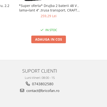
u, 2.2
*Super oferta* Drujba 2 baterii 48 V ,
*Super pret* 
lama+lant 4’’ ,trusa transport, CRAFT-
Craft-tec M
TEC , ROSIE MX566
protectie sup
259,29 Lei
IN STOC
ADAUGA IN COS
A
SUPORT CLIENTI
Luni-Vineri: 08:00 - 15
0743802580
contact@bricofan.ro