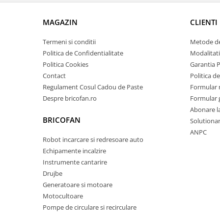
Tractoraș de tuns gazonul
Zootehnie
MAGAZIN
CLIENTI
Incubatoare, oparitoare si
deplumatoare
Termeni si conditii
Metode de
Echipamente pentru animale
Politica de Confidentialitate
Modalitati
Politica Cookies
Garantia 
Aparate de tuns animale
Contact
Politica de
Piese si accesorii aparate de tuns
Regulament Cosul Cadou de Paste
Formular 
animale
Despre bricofan.ro
Formular 
Tarcuri animale
Abonare l
Semanatori
BRICOFAN
Solutionare
Masini batut stalpi si accesorii
ANPC
Robot incarcare si redresoare auto
Roabe & accesorii
Echipamente incalzire
Casute gradina si cutii depozitare
Instrumente cantarire
Drujbe
Mobilier gradina
Generatoare si motoare
Corturi, Prelate si plase de
Motocultoare
umbrire
Pompe de circulare si recirculare
Lopeti zapada