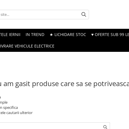
ELE IERNII
IN TREND
★ LICHIDARE STOC
♥ OFERTE SUB 99 LE
LIVRARE VEHICULE ELECTRICE
 am gasit produse care sa se potriveasc
a
imple
n specifica
ele cautarii ulterior