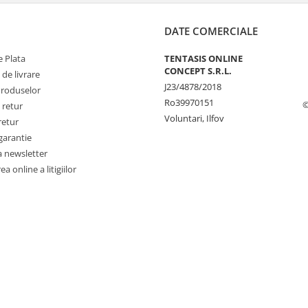
DATE COMERCIALE
 Plata
TENTASIS ONLINE
CONCEPT S.R.L.
 de livrare
J23/4878/2018
Produselor
Ro39970151
©
 retur
Voluntari, Ilfov
retur
garantie
a newsletter
a online a litigiilor