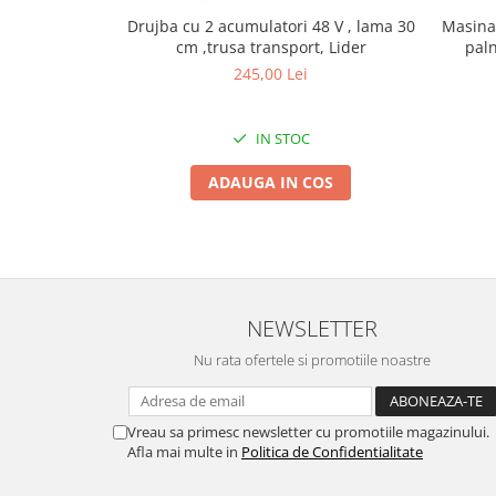
Granulatoare
Drujba cu 2 acumulatori 48 V , lama 30
Masina
Mori pentru cereale
cm ,trusa transport, Lider
paln
m
Mori pentru fructe si legume
245,00 Lei
Mori pentru furaje
Mori pentru furaje si resturi
IN STOC
vegetale
Motoare granulatoare
ADAUGA IN COS
Piese si accesorii mori
Tocatoare furaje si crengi
Tocatoare furaje
Consumabile si acesorii tocatoare
NEWSLETTER
Tocatoare crengi
Motocoase, Trimmere si Masini de
Nu rata ofertele si promotiile noastre
tuns gazon
Motocositori cu motoare 2T
Vreau sa primesc newsletter cu promotiile magazinului.
Trimmere electrice
Afla mai multe in
Politica de Confidentialitate
Masini de tuns gazon pe benzina