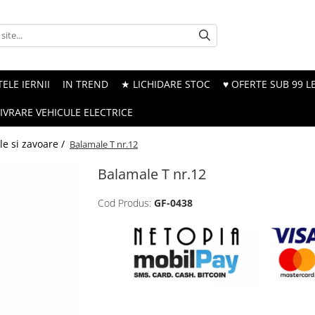
ELE IERNII
IN TREND
★ LICHIDARE STOC
♥ OFERTE SUB 99 LE
LIVRARE VEHICULE ELECTRICE
e si zavoare /
Balamale T nr.12
Balamale T nr.12
Cod Produs:
GF-0438