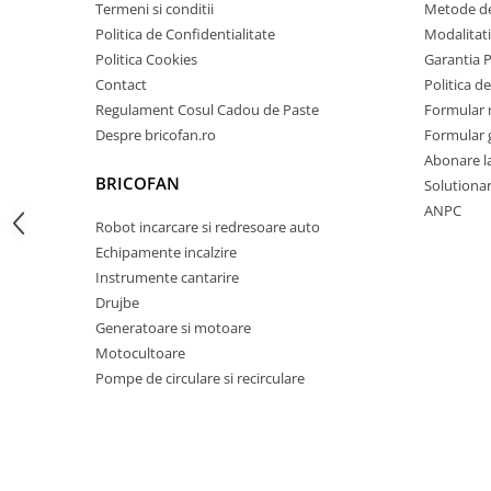
Termeni si conditii
Metode de
Zdrobitoare si teascuri
Politica de Confidentialitate
Modalitati
Teascuri
Politica Cookies
Garantia 
Contact
Politica de
Zdrobitoare electrice
Regulament Cosul Cadou de Paste
Formular 
Zdrobitoare electrice & manuale
Despre bricofan.ro
Formular 
Zdrobitoare manuale
Abonare l
Masini de cusut si accesorii
BRICOFAN
Solutionare
Articole antidaunatori gradina
ANPC
Robot incarcare si redresoare auto
Sere si solarii
Echipamente incalzire
Suflante si aspiratoare exterior
Instrumente cantarire
Drujbe
Unelte altoit
Generatoare si motoare
Unelte manuale de gradina -
Motocultoare
Stropitori
Pompe de circulare si recirculare
Folie si plase pt plante
Masini de maturat manuale
Masini batut stalpi