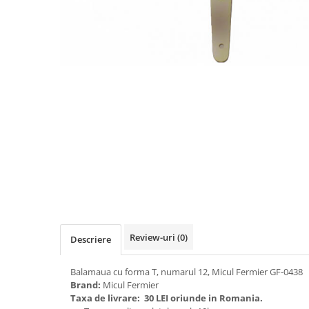
Biciclete, trotinete, triciclete
Biciclete electrice
Triciclete
Gradina
Motoburghie si accesorii
Accesorii motoburghie
Motoburghie
Drujbe, fierastraie electrice
Drujbe pe benzina
Drujbe cu acumulator
Consumabile drujbe, fierastraie
electrice
Review-uri
(0)
Descriere
Drujbe electrice
Unelte electrice busteni
Balamaua cu forma T, numarul 12, Micul Fermier GF-0438
Mori cereale si batoze porumb
Brand:
Micul Fermier
Taxa de livrare:
30 LEI oriunde in Romania.
Batoze - mori desfacat porumb