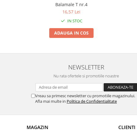
Tractoraș de tuns gazonul
Balamale T nr.4
Zootehnie
16,57 Lei
Incubatoare, oparitoare si
IN STOC
deplumatoare
ADAUGA IN COS
Echipamente pentru animale
Aparate de tuns animale
Piese si accesorii aparate de tuns
animale
Tarcuri animale
NEWSLETTER
Semanatori
Nu rata ofertele si promotiile noastre
Masini batut stalpi si accesorii
Roabe & accesorii
Vreau sa primesc newsletter cu promotiile magazinului.
Casute gradina si cutii depozitare
Afla mai multe in
Politica de Confidentialitate
Mobilier gradina
Corturi, Prelate si plase de
umbrire
MAGAZIN
CLIENTI
Lopeti zapada