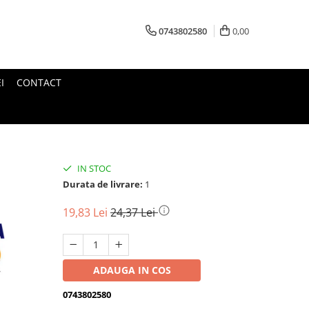
0743802580
0,00
I
CONTACT
IN STOC
Durata de livrare:
1
19,83 Lei
24,37 Lei
ADAUGA IN COS
0743802580