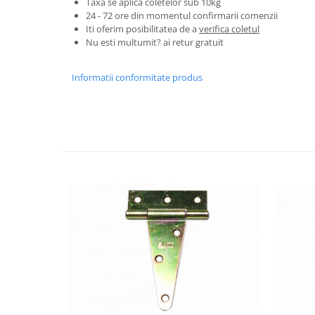
Taxa se aplica coletelor sub 10kg
Granulatoare
24 - 72 ore din momentul confirmarii comenzii
Mori pentru cereale
Iti oferim posibilitatea de a
verifica coletul
Nu esti multumit? ai retur gratuit
Mori pentru fructe si legume
Mori pentru furaje
Informatii conformitate produs
Mori pentru furaje si resturi
vegetale
Motoare granulatoare
Piese si accesorii mori
Tocatoare furaje si crengi
Tocatoare furaje
Consumabile si acesorii tocatoare
Tocatoare crengi
Motocoase, Trimmere si Masini de
tuns gazon
Motocositori cu motoare 2T
Trimmere electrice
Masini de tuns gazon pe benzina