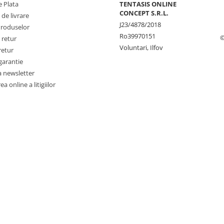
 Plata
TENTASIS ONLINE
CONCEPT S.R.L.
 de livrare
J23/4878/2018
Produselor
Ro39970151
©
 retur
Voluntari, Ilfov
retur
garantie
a newsletter
a online a litigiilor