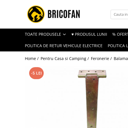
Toate Produsele
Vehicule electrice
TOATE PRODUSELE
♥ PRODUSUL LUNII
% OFERT
Atv
POLITICA DE RETUR VEHICULE ELECTRICE
POLITICA 
Cu permis
Fără permis
Home /
Pentru Casa si Camping /
Feronerie /
Balamal
Masini electrice
-5 LEI
Motocross
Piese de schimb vehicule electrice
Scutere electrice
Scutere pe benzina
Tricicluri cargo fara permis
Tricicluri persoane
Trotinete electrice