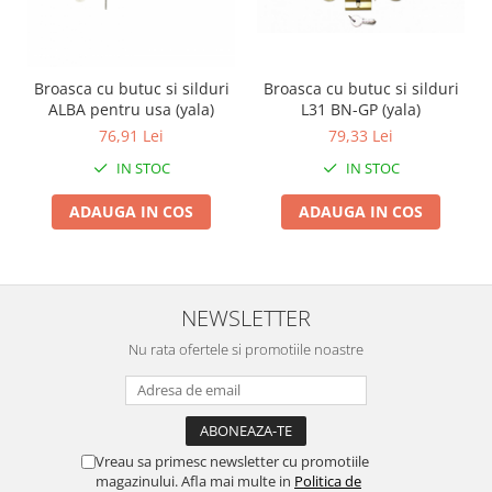
Zdrobitoare si teascuri
Teascuri
Zdrobitoare electrice
Broasca cu butuc si silduri
Broasca cu butuc si silduri
ALBA pentru usa (yala)
L31 BN-GP (yala)
Zdrobitoare electrice & manuale
76,91 Lei
79,33 Lei
Zdrobitoare manuale
IN STOC
IN STOC
Masini de cusut si accesorii
Articole antidaunatori gradina
ADAUGA IN COS
ADAUGA IN COS
Sere si solarii
Suflante si aspiratoare exterior
Unelte altoit
NEWSLETTER
Unelte manuale de gradina -
Nu rata ofertele si promotiile noastre
Stropitori
Folie si plase pt plante
Masini de maturat manuale
Vreau sa primesc newsletter cu promotiile
Masini batut stalpi
magazinului. Afla mai multe in
Politica de