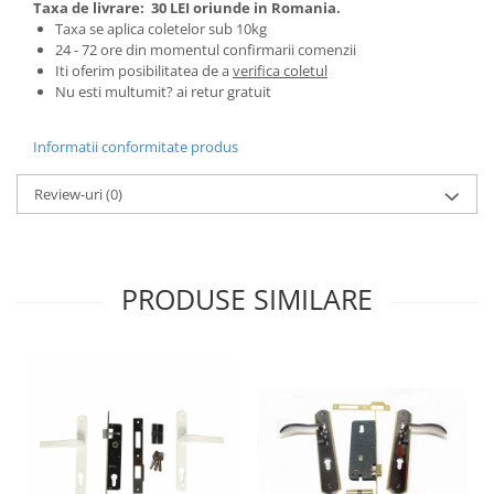
Tractoraș de tuns gazonul
Taxa de livrare:
30 LEI oriunde in Romania.
Taxa se aplica coletelor sub 10kg
Zootehnie
24 - 72 ore din momentul confirmarii comenzii
Incubatoare, oparitoare si
Iti oferim posibilitatea de a
verifica coletul
deplumatoare
Nu esti multumit? ai retur gratuit
Echipamente pentru animale
Informatii conformitate produs
Aparate de tuns animale
Piese si accesorii aparate de tuns
Review-uri
(0)
animale
Tarcuri animale
Semanatori
Masini batut stalpi si accesorii
PRODUSE SIMILARE
Roabe & accesorii
Casute gradina si cutii depozitare
Mobilier gradina
Corturi, Prelate si plase de
umbrire
Lopeti zapada