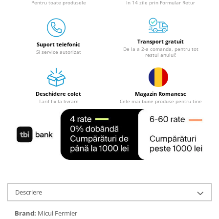
Pentru toate produsele
In 14 zile prin Formular Retur
Granulatoare
Mori pentru cereale
Mori pentru fructe si legume
Transport gratuit
Mori pentru furaje
Suport telefonic
De la a 2-a comanda, pentru tot
Si service autorizat
restul anului!
Mori pentru furaje si resturi
vegetale
Motoare granulatoare
Piese si accesorii mori
Deschidere colet
Magazin Romanesc
Tarif fix la livrare
Cele mai bune produse pentru tine
Tocatoare furaje si crengi
Tocatoare furaje
Consumabile si acesorii tocatoare
Tocatoare crengi
Motocoase, Trimmere si Masini de
tuns gazon
Motocositori cu motoare 2T
Descriere
Trimmere electrice
Masini de tuns gazon pe benzina
Brand:
Micul Fermier