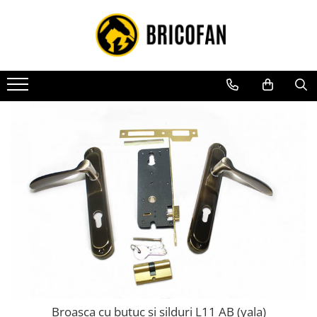
Toate Produsele
Vehicule electrice
Atv
Cu permis
Fără permis
Masini electrice
Motocross
Piese de schimb vehicule electrice
Scutere electrice
Scutere pe benzina
Tricicluri cargo fara permis
Tricicluri persoane
Broasca cu butuc si silduri L11 AB (yala)
Trotinete electrice