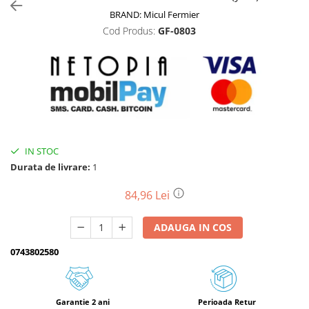
BRAND:
Micul Fermier
Biciclete, trotinete, triciclete
Cod Produs:
GF-0803
Biciclete electrice
Triciclete
Gradina
Motoburghie si accesorii
Accesorii motoburghie
Motoburghie
IN STOC
Drujbe, fierastraie electrice
Durata de livrare:
1
Drujbe pe benzina
Drujbe cu acumulator
84,96 Lei
Consumabile drujbe, fierastraie
electrice
ADAUGA IN COS
Drujbe electrice
0743802580
Unelte electrice busteni
Mori cereale si batoze porumb
Batoze - mori desfacat porumb
Garantie 2 ani
Perioada Retur