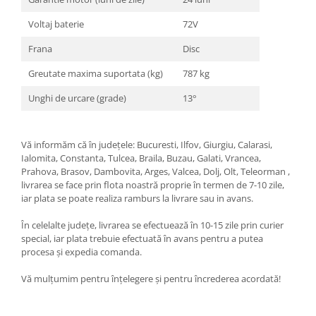
Pentru Casa si Camping
Voltaj baterie
72V
Aragaze, plite, piese butelii de
voiaj
Frana
Disc
Accesorii aragaze & butelii
Greutate maxima suportata (kg)
787 kg
Butelii
Unghi de urcare (grade)
13°
Gratare
Pirostrii si accesorii pentru gatit
Plite & aragaze
Vă informăm că în județele: Bucuresti, Ilfov, Giurgiu, Calarasi,
Iluminat & electrice
Ialomita, Constanta, Tulcea, Braila, Buzau, Galati, Vrancea,
Prahova, Brasov, Dambovita, Arges, Valcea, Dolj, Olt, Teleorman ,
Prelungitoare & cabluri electrice
livrarea se face prin flota noastră proprie în termen de 7-10 zile,
Becuri
iar plata se poate realiza ramburs la livrare sau in avans.
Coliere plastic
În celelalte județe, livrarea se efectuează în 10-15 zile prin curier
Conectori/doze
special, iar plata trebuie efectuată în avans pentru a putea
Corpuri de iluminat
procesa și expedia comanda.
Lampi solare
Vă mulțumim pentru înțelegere și pentru încrederea acordată!
Lanterne
Lumina de crestere pentru plante