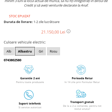
minim 3 luni la locul actual de muncă, să nu fiți înregistrați în Biroul de
Granulatoare
Credit și să aveți veniturile declarate la Anaf.
Mori pentru cereale
STOC EPUIZAT
Mori pentru fructe si legume
Durata de livrare:
1-2 zile lucrătoare
Mori pentru furaje
Mori pentru furaje si resturi
21.150,00 Lei
vegetale
Motoare granulatoare
Culoare vehicule electric
:
Piese si accesorii mori
Alb
Albastru
Gri
Rosu
Tocatoare furaje si crengi
0743802580
Tocatoare furaje
Consumabile si acesorii tocatoare
Tocatoare crengi
Garantie 2 ani
Perioada Retur
Motocoase, Trimmere si Masini de
Pentru toate produsele
In 14 zile prin Formular Retur
tuns gazon
Motocositori cu motoare 2T
Trimmere electrice
Transport gratuit
Suport telefonic
De la a 2-a comanda, pentru tot
Masini de tuns gazon pe benzina
Si service autorizat
restul anului!