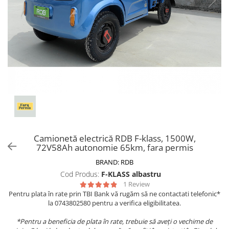
Biciclete, trotinete, triciclete
Biciclete electrice
Triciclete
Gradina
Motoburghie si accesorii
Accesorii motoburghie
Motoburghie
Drujbe, fierastraie electrice
Drujbe pe benzina
Camionetă electrică RDB F-klass, 1500W,
Drujbe cu acumulator
72V58Ah autonomie 65km, fara permis
Consumabile drujbe, fierastraie
BRAND:
RDB
electrice
Cod Produs:
F-KLASS albastru
Drujbe electrice
1 Review
Unelte electrice busteni
Pentru plata în rate prin TBI Bank vă rugăm să ne contactati telefonic*
la 0743802580 pentru a verifica eligibilitatea.
Mori cereale si batoze porumb
*Pentru a beneficia de plata în rate, trebuie să aveți o vechime de
Batoze - mori desfacat porumb