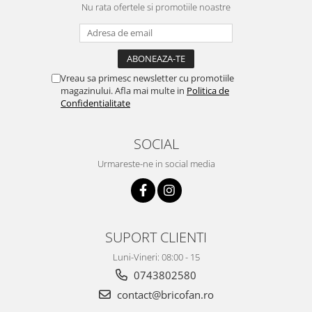
Umerase pentru haine si suporturi
Nu rata ofertele si promotiile noastre
Uscatoare si standere haine
Bucatarie si electrocasnice
Masini de carnati si accesorii
Espressoare si cafetiere
Vreau sa primesc newsletter cu promotiile
magazinului. Afla mai multe in
Politica de
Masini de piper si nuci
Confidentialitate
Accesorii si consumabile masini de
tocat carne
SOCIAL
Autocolant de bucatarie
Urmareste-ne in social media
Blendere
Ceaune
Dozatoare
Fete de masa
SUPORT CLIENTI
Fierbatoare
Friteuze
Luni-Vineri: 08:00 - 15
Genti Termoizolante Mancare
0743802580
Magneti de frigider
contact@bricofan.ro
Masini de tocat manuale