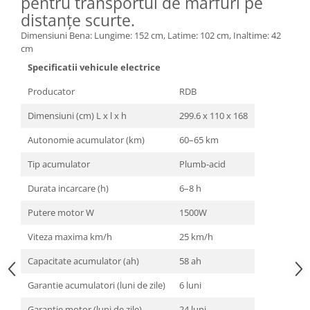
pentru transportul de mărfuri pe
Zdrobitoare si teascuri
distanțe scurte.
Dimensiuni Bena: Lungime: 152 cm, Latime: 102 cm, Inaltime: 42
Teascuri
cm
Zdrobitoare electrice
Specificatii vehicule electrice
Zdrobitoare electrice & manuale
Zdrobitoare manuale
Producator
RDB
Masini de cusut si accesorii
Dimensiuni (cm) L x l x h
299.6 x 110 x 168
Articole antidaunatori gradina
Autonomie acumulator (km)
60–65 km
Sere si solarii
Tip acumulator
Plumb-acid
Suflante si aspiratoare exterior
Durata incarcare (h)
6–8 h
Unelte altoit
Putere motor W
1500W
Unelte manuale de gradina -
Stropitori
Viteza maxima km/h
25 km/h
Folie si plase pt plante
Capacitate acumulator (ah)
58 ah
Masini de maturat manuale
Garantie acumulatori (luni de zile)
6 luni
Masini batut stalpi
Garantie motor (luni de zile)
24 luni