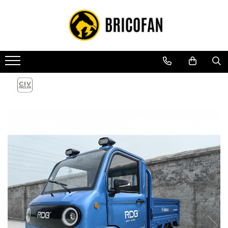
Toate Produsele
Vehicule electrice
Atv
Cu permis
Fără permis
Masini electrice
Motocross
Piese de schimb vehicule electrice
Scutere electrice
Scutere pe benzina
Tricicluri cargo fara permis
Tricicluri persoane
Trotinete electrice