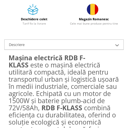
Tractoraș de tuns gazonul
Zootehnie
Incubatoare, oparitoare si
Deschidere colet
Magazin Romanesc
deplumatoare
Tarif fix la livrare
Cele mai bune produse pentru tine
Echipamente pentru animale
Aparate de tuns animale
Descriere
Piese si accesorii aparate de tuns
animale
Mașina electrică RDB F-
Tarcuri animale
KLASS
este o mașină electrică
Semanatori
utilitară compactă, ideală pentru
Masini batut stalpi si accesorii
transportul urban și logistică ușoară
Roabe & accesorii
în medii industriale, comerciale sau
agricole. Echipată cu un motor de
Casute gradina si cutii depozitare
1500W și baterie plumb-acid de
Mobilier gradina
72V/58Ah,
RDB
F-KLASS
combină
Corturi, Prelate si plase de
eficiența cu durabilitatea, oferind o
umbrire
soluție ecologică și economică
Lopeti zapada