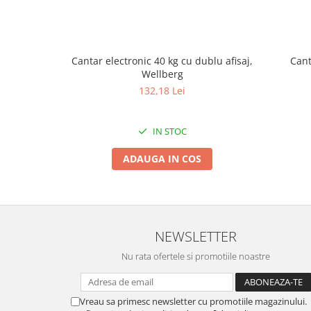
Tractoraș de tuns gazonul
Zootehnie
Incubatoare, oparitoare si
deplumatoare
Cantar electronic 40 kg cu dublu afisaj,
Cant
Wellberg
Echipamente pentru animale
132,18 Lei
Aparate de tuns animale
Piese si accesorii aparate de tuns
animale
IN STOC
Tarcuri animale
ADAUGA IN COS
Semanatori
Masini batut stalpi si accesorii
Roabe & accesorii
Casute gradina si cutii depozitare
NEWSLETTER
Mobilier gradina
Nu rata ofertele si promotiile noastre
Corturi, Prelate si plase de
umbrire
Vreau sa primesc newsletter cu promotiile magazinului.
Lopeti zapada