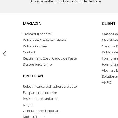
Afla mai multe in
Politica de Confidentialitate
Zdrobitoare si teascuri
Teascuri
Zdrobitoare electrice
MAGAZIN
CLIENTI
Zdrobitoare electrice & manuale
Termeni si conditii
Metode de
Zdrobitoare manuale
Politica de Confidentialitate
Modalitati
Masini de cusut si accesorii
Politica Cookies
Garantia 
Articole antidaunatori gradina
Contact
Politica de
Sere si solarii
Regulament Cosul Cadou de Paste
Formular 
Despre bricofan.ro
Formular 
Suflante si aspiratoare exterior
Abonare l
Unelte altoit
BRICOFAN
Solutionare
Unelte manuale de gradina -
ANPC
Robot incarcare si redresoare auto
Stropitori
Echipamente incalzire
Folie si plase pt plante
Instrumente cantarire
Drujbe
Masini de maturat manuale
Generatoare si motoare
Masini batut stalpi
Motocultoare