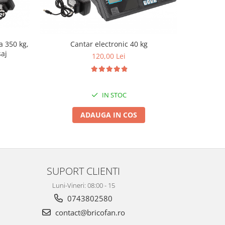
a 350 kg,
Cantar el
Cantar electronic 40 kg
saj
a
120,00 Lei
IN STOC
ADAUGA IN COS
SUPORT CLIENTI
Luni-Vineri: 08:00 - 15
0743802580
contact@bricofan.ro