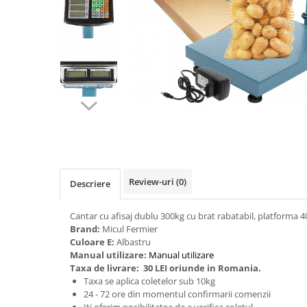
Biciclete, trotinete, triciclete
Biciclete electrice
Triciclete
Gradina
Motoburghie si accesorii
Accesorii motoburghie
Motoburghie
Drujbe, fierastraie electrice
Drujbe pe benzina
Review-uri
(0)
Descriere
Drujbe cu acumulator
Consumabile drujbe, fierastraie
Cantar cu afisaj dublu 300kg cu brat rabatabil, platforma
electrice
Brand:
Micul Fermier
Drujbe electrice
Culoare E:
Albastru
Manual utilizare:
Manual utilizare
Unelte electrice busteni
Taxa de livrare:
30 LEI oriunde in Romania.
Mori cereale si batoze porumb
Taxa se aplica coletelor sub 10kg
24 - 72 ore din momentul confirmarii comenzii
Batoze - mori desfacat porumb
Iti oferim posibilitatea de a
verifica coletul