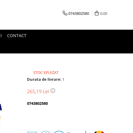
0743802580
0,00
I
CONTACT
STOC EPUIZAT
Durata de livrare:
1
265,19 Lei
0743802580
Transport
gratuit
Perioada
Magazin
De
Garantie
Deschidere
Retur
Romanesc
la
Suport
2
colet
In
a
Cele