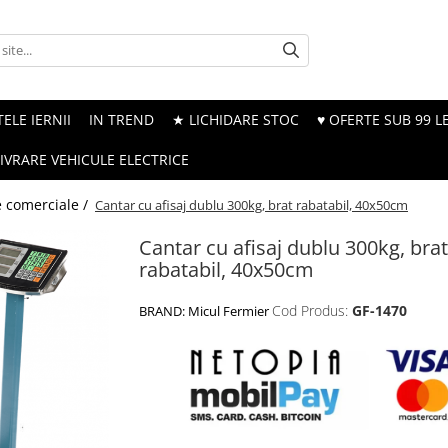
ELE IERNII
IN TREND
★ LICHIDARE STOC
♥ OFERTE SUB 99 LE
LIVRARE VEHICULE ELECTRICE
 comerciale /
Cantar cu afisaj dublu 300kg, brat rabatabil, 40x50cm
Cantar cu afisaj dublu 300kg, brat
rabatabil, 40x50cm
Cod Produs:
GF-1470
BRAND:
Micul Fermier