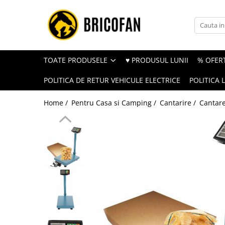
Toate Produsele
Vehicule electrice
TOATE PRODUSELE
♥ PRODUSUL LUNII
% OFERT
Atv
POLITICA DE RETUR VEHICULE ELECTRICE
POLITICA 
Cu permis
Fără permis
Home /
Pentru Casa si Camping /
Cantarire /
Cantare
Masini electrice
Motocross
Piese de schimb vehicule electrice
Scutere electrice
Scutere pe benzina
Tricicluri cargo fara permis
Tricicluri persoane
Trotinete electrice