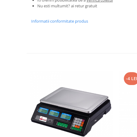
Granulatoare
Nu esti multumit? ai retur gratuit
Mori pentru cereale
Mori pentru fructe si legume
Informatii conformitate produs
Mori pentru furaje
Mori pentru furaje si resturi
vegetale
Motoare granulatoare
Piese si accesorii mori
Tocatoare furaje si crengi
Tocatoare furaje
-4 LE
Consumabile si acesorii tocatoare
Tocatoare crengi
Motocoase, Trimmere si Masini de
tuns gazon
Motocositori cu motoare 2T
Trimmere electrice
Masini de tuns gazon pe benzina