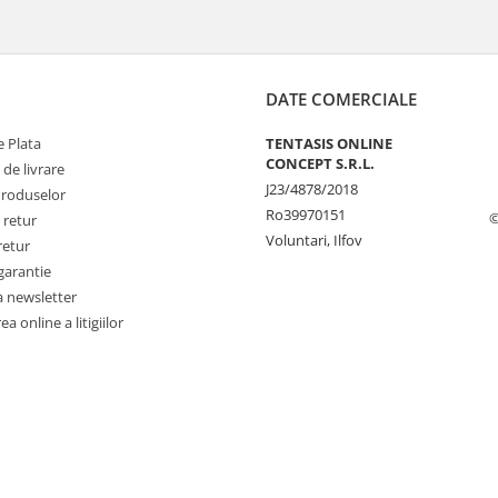
DATE COMERCIALE
 Plata
TENTASIS ONLINE
CONCEPT S.R.L.
 de livrare
J23/4878/2018
Produselor
Ro39970151
©
 retur
Voluntari, Ilfov
retur
garantie
a newsletter
a online a litigiilor