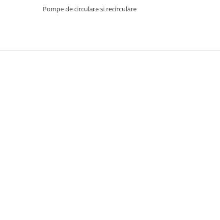
Pentru Casa si Camping
Pompe de circulare si recirculare
Aragaze, plite, piese butelii de
voiaj
Accesorii aragaze & butelii
Butelii
Gratare
Pirostrii si accesorii pentru gatit
Plite & aragaze
Iluminat & electrice
Prelungitoare & cabluri electrice
Becuri
Coliere plastic
Conectori/doze
Corpuri de iluminat
Lampi solare
Lanterne
Lumina de crestere pentru plante