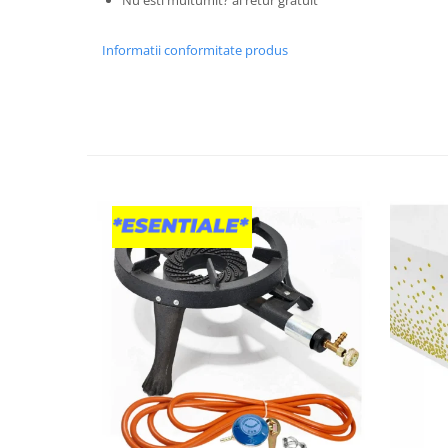
Granulatoare
Mori pentru cereale
Informatii conformitate produs
Mori pentru fructe si legume
Mori pentru furaje
Mori pentru furaje si resturi
vegetale
Motoare granulatoare
Piese si accesorii mori
Tocatoare furaje si crengi
Tocatoare furaje
Consumabile si acesorii tocatoare
Tocatoare crengi
Motocoase, Trimmere si Masini de
tuns gazon
Motocositori cu motoare 2T
Trimmere electrice
Masini de tuns gazon pe benzina