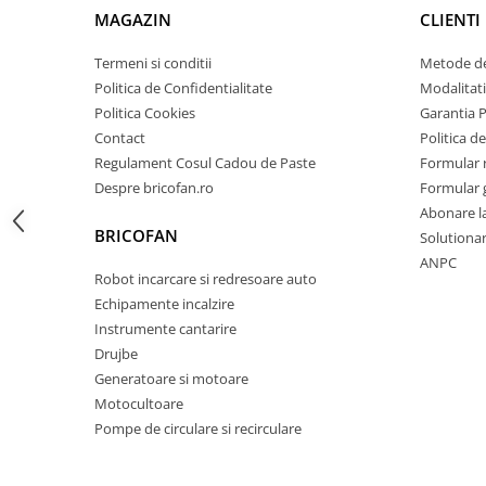
MAGAZIN
CLIENTI
Zdrobitoare si teascuri
Teascuri
Termeni si conditii
Metode de
Zdrobitoare electrice
Politica de Confidentialitate
Modalitati
Politica Cookies
Garantia 
Zdrobitoare electrice & manuale
Contact
Politica de
Zdrobitoare manuale
Regulament Cosul Cadou de Paste
Formular 
Masini de cusut si accesorii
Despre bricofan.ro
Formular 
Articole antidaunatori gradina
Abonare l
BRICOFAN
Sere si solarii
Solutionare
ANPC
Suflante si aspiratoare exterior
Robot incarcare si redresoare auto
Echipamente incalzire
Unelte altoit
Instrumente cantarire
Unelte manuale de gradina -
Drujbe
Stropitori
Generatoare si motoare
Folie si plase pt plante
Motocultoare
Pompe de circulare si recirculare
Masini de maturat manuale
Masini batut stalpi