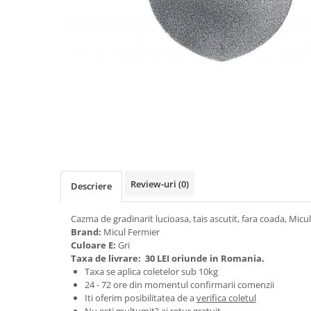
Biciclete, trotinete, triciclete
Biciclete electrice
Triciclete
Gradina
Motoburghie si accesorii
Accesorii motoburghie
Motoburghie
Drujbe, fierastraie electrice
Drujbe pe benzina
Review-uri
(0)
Descriere
Drujbe cu acumulator
Consumabile drujbe, fierastraie
Cazma de gradinarit lucioasa, tais ascutit, fara coada, Mic
electrice
Brand:
Micul Fermier
Drujbe electrice
Culoare E:
Gri
Taxa de livrare:
30 LEI oriunde in Romania.
Unelte electrice busteni
Taxa se aplica coletelor sub 10kg
Mori cereale si batoze porumb
24 - 72 ore din momentul confirmarii comenzii
Iti oferim posibilitatea de a
verifica coletul
Batoze - mori desfacat porumb
Nu esti multumit? ai retur gratuit