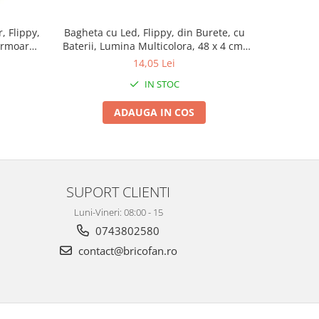
, Flippy,
Bagheta cu Led, Flippy, din Burete, cu
Lampa cu i
ermoar
Baterii, Lumina Multicolora, 48 x 4 cm,
miscare
turi,
Alb
distanta d
14,05 Lei
 Jucarii,
IN STOC
ri
ADAUGA IN COS
SUPORT CLIENTI
Luni-Vineri: 08:00 - 15
0743802580
contact@bricofan.ro