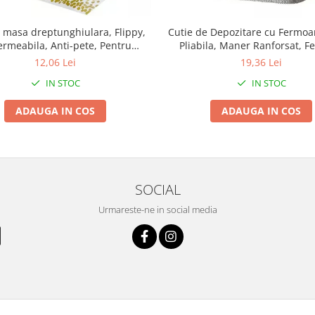
 masa dreptunghiulara, Flippy,
Cutie de Depozitare cu Fermoar
rmeabila, Anti-pete, Pentru
Pliabila, Maner Ranforsat, F
ri, nunti, botezuri, decoratiuni,
Rezistent, pentru Haine, Pa
12,06 Lei
19,36 Lei
274x137cm, Gold/ Alb
Plapumi, Perne, Lenjerii de Pat,
IN STOC
IN STOC
61x50x71 cm, 210 Litri, G
ADAUGA IN COS
ADAUGA IN COS
SOCIAL
Urmareste-ne in social media