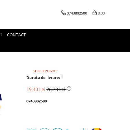
0743802580
0,00
I
CONTACT
STOC EPUIZAT
Durata de livrare:
1
19,40 Lei
26,73 Lei
0743802580
Transport
gratuit
Perioada
Magazin
De
Garantie
Deschidere
Retur
Romanesc
la
Suport
2
colet
In
a
Cele