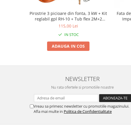
Tractoraș de tuns gazonul
Zootehnie
Pirostrie 3 picioare din fonta, 3 kW + Kit
Fata de
Incubatoare, oparitoare si
reglabil gpl RH-10 + Tub flex 2M+2
Impe
deplumatoare
Coliere
petrece
115,00 Lei
Echipamente pentru animale
IN STOC
Aparate de tuns animale
ADAUGA IN COS
Piese si accesorii aparate de tuns
animale
Tarcuri animale
Semanatori
Masini batut stalpi si accesorii
NEWSLETTER
Roabe & accesorii
Nu rata ofertele si promotiile noastre
Casute gradina si cutii depozitare
Mobilier gradina
Vreau sa primesc newsletter cu promotiile magazinului.
Afla mai multe in
Politica de Confidentialitate
Corturi, Prelate si plase de
umbrire
Lopeti zapada