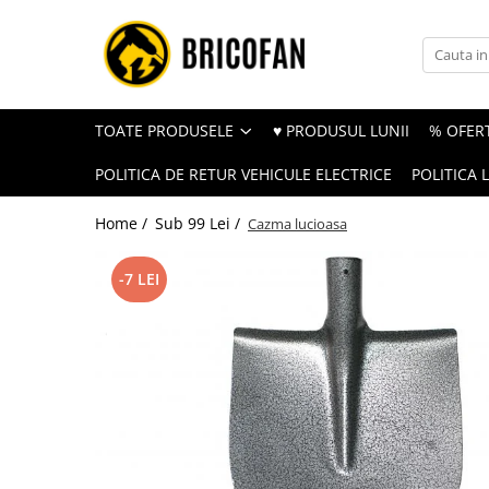
Toate Produsele
Vehicule electrice
TOATE PRODUSELE
♥ PRODUSUL LUNII
% OFERT
Atv
POLITICA DE RETUR VEHICULE ELECTRICE
POLITICA 
Cu permis
Fără permis
Home /
Sub 99 Lei /
Cazma lucioasa
Masini electrice
-7 LEI
Motocross
Piese de schimb vehicule electrice
Scutere electrice
Scutere pe benzina
Tricicluri cargo fara permis
Tricicluri persoane
Trotinete electrice