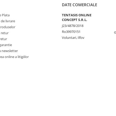
DATE COMERCIALE
 Plata
TENTASIS ONLINE
CONCEPT S.R.L.
 de livrare
J23/4878/2018
Produselor
Ro39970151
©
 retur
Voluntari, Ilfov
retur
garantie
a newsletter
a online a litigiilor