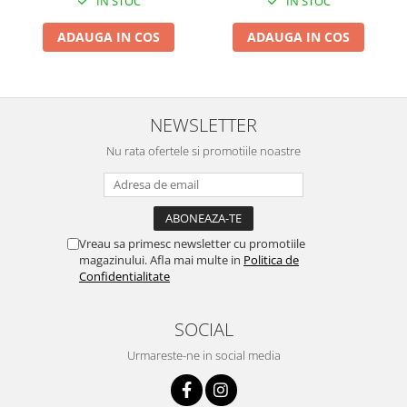
IN STOC
IN STOC
Proiectoare & lampi de lucru
Veioze si Lampi
ADAUGA IN COS
ADAUGA IN COS
Cantarire
Cantare comerciale
Cantare Corporale
NEWSLETTER
Aparate de spalat cu presiune si
accesorii
Nu rata ofertele si promotiile noastre
Accesorii aparatele de spalat cu
presiune
Aparate de spalat cu presiune
Vreau sa primesc newsletter cu promotiile
Instalatii sanitare
magazinului. Afla mai multe in
Politica de
Articole si accesorii pentru baie
Confidentialitate
Baterii baie
Baterii bucatarie
SOCIAL
Baterii cada
Urmareste-ne in social media
Baterii electrice
Baterii lavoar