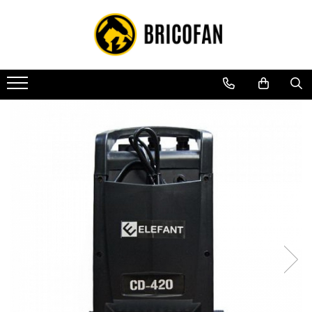
Toate Produsele
Vehicule electrice
Atv
Cu permis
Fără permis
Masini electrice
Motocross
Piese de schimb vehicule electrice
Scutere electrice
Scutere pe benzina
Tricicluri cargo fara permis
Tricicluri persoane
Trotinete electrice