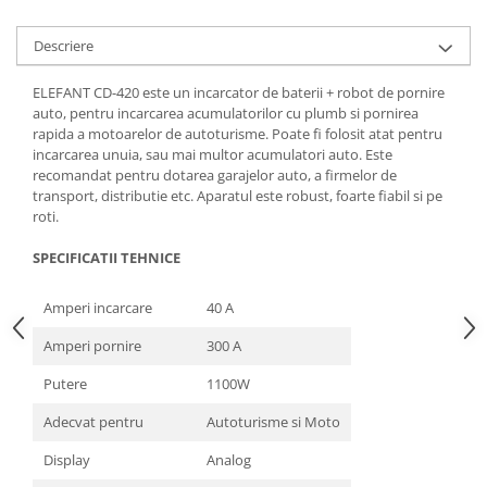
Tractoraș de tuns gazonul
Zootehnie
Descriere
Incubatoare, oparitoare si
deplumatoare
ELEFANT CD-420 este un incarcator de baterii + robot de pornire
auto, pentru incarcarea acumulatorilor cu plumb si pornirea
Echipamente pentru animale
rapida a motoarelor de autoturisme. Poate fi folosit atat pentru
Aparate de tuns animale
incarcarea unuia, sau mai multor acumulatori auto. Este
Piese si accesorii aparate de tuns
recomandat pentru dotarea garajelor auto, a firmelor de
animale
transport, distributie etc. Aparatul este robust, foarte fiabil si pe
roti.
Tarcuri animale
Semanatori
SPECIFICATII TEHNICE
Masini batut stalpi si accesorii
Amperi incarcare
40 A
Roabe & accesorii
Amperi pornire
300 A
Casute gradina si cutii depozitare
Putere
1100W
Mobilier gradina
Corturi, Prelate si plase de
Adecvat pentru
Autoturisme si Moto
umbrire
Display
Analog
Lopeti zapada