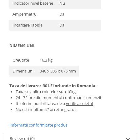
Indicator nivel baterie
Nu
Zdrobitoare si teascuri
Ampermetru
Da
Teascuri
Zdrobitoare electrice
Incarcare rapida
Da
Zdrobitoare electrice & manuale
Zdrobitoare manuale
DIMENSIUNI
Masini de cusut si accesorii
Articole antidaunatori gradina
Greutate
16.3 kg
Sere si solarii
Dimensiuni
340 x 335 x 675 mm
Suflante si aspiratoare exterior
Taxa de livrare:
30 LEI oriunde in Romania.
Unelte altoit
Taxa se aplica coletelor sub 10kg
Unelte manuale de gradina -
24 - 72 ore din momentul confirmarii comenzii
Iti oferim posibilitatea de a
verifica coletul
Stropitori
Nu esti multumit? ai retur gratuit
Folie si plase pt plante
Masini de maturat manuale
Informatii conformitate produs
Masini batut stalpi
Review-uri
(0)