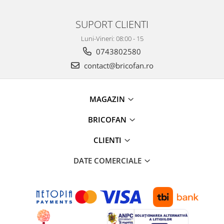
Chiuvete bucatarie compozit
Chiuvete inox
SUPORT CLIENTI
Coloane de dus
Luni-Vineri: 08:00 - 15
Robineti
0743802580
Scari
contact@bricofan.ro
Tapet 3D Autoadeziv
Climatizare si echipamente de
incalzire
MAGAZIN
Aere conditionate
BRICOFAN
Echipamente pt incalzire
Panouri solare
CLIENTI
Paturi electrice cu incalzire
DATE COMERCIALE
Sobe pe lemne
Umidificatoare
Ventilatoare
Kituri de siguranta si supravietuire
Kit-uri siguranta auto