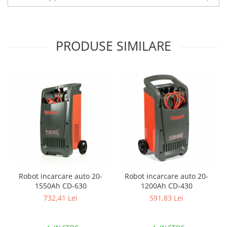
Pentru Casa si Camping
Aragaze, plite, piese butelii de
voiaj
PRODUSE SIMILARE
Accesorii aragaze & butelii
Butelii
Gratare
Pirostrii si accesorii pentru gatit
Plite & aragaze
Iluminat & electrice
Prelungitoare & cabluri electrice
Becuri
Coliere plastic
Conectori/doze
Robot incarcare auto 20-
Robot incarcare auto 20-
Corpuri de iluminat
1550Ah CD-630
1200Ah CD-430
Lampi solare
732,41 Lei
591,83 Lei
Lanterne
Lumina de crestere pentru plante