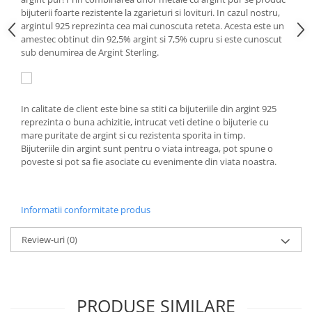
Tractoraș de tuns gazonul
bijuterii foarte rezistente la zgarieturi si lovituri. In cazul nostru,
Zootehnie
argintul 925 reprezinta cea mai cunoscuta reteta. Acesta este un
amestec obtinut din 92,5% argint si 7,5% cupru si este cunoscut
Incubatoare, oparitoare si
sub denumirea de Argint Sterling.
deplumatoare
Echipamente pentru animale
Aparate de tuns animale
In calitate de client este bine sa stiti ca bijuteriile din argint 925
Piese si accesorii aparate de tuns
reprezinta o buna achizitie, intrucat veti detine o bijuterie cu
animale
mare puritate de argint si cu rezistenta sporita in timp.
Tarcuri animale
Bijuteriile din argint sunt pentru o viata intreaga, pot spune o
Semanatori
poveste si pot sa fie asociate cu evenimente din viata noastra.
Masini batut stalpi si accesorii
Roabe & accesorii
Informatii conformitate produs
Casute gradina si cutii depozitare
Review-uri
(0)
Mobilier gradina
Corturi, Prelate si plase de
umbrire
PRODUSE SIMILARE
Lopeti zapada