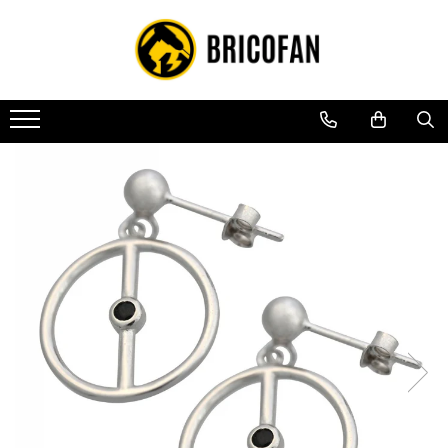
Toate Produsele
Vehicule electrice
Atv
Cu permis
Fără permis
Masini electrice
Motocross
Piese de schimb vehicule electrice
Scutere electrice
Scutere pe benzina
Tricicluri cargo fara permis
Tricicluri persoane
Trotinete electrice