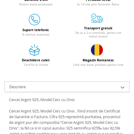
Granulatoare
Pentru toate produsele
In 14 zile prin Formular Retur
Mori pentru cereale
Mori pentru fructe si legume
Mori pentru furaje
Transport gratuit
Suport telefonic
De la a 2-a comanda, pentru tot
Mori pentru furaje si resturi
Si service autorizat
restul anului!
vegetale
Motoare granulatoare
Piese si accesorii mori
Deschidere colet
Magazin Romanesc
Tocatoare furaje si crengi
Tarif fix la livrare
Cele mai bune produse pentru tine
Tocatoare furaje
Consumabile si acesorii tocatoare
Descriere
Tocatoare crengi
Motocoase, Trimmere si Masini de
Cercei Argint 925, Model Cerc cu Onix
tuns gazon
Cercei Argint 925, Model Cerc cu Onix , fiind insotit de Certificat
Motocositori cu motoare 2T
de Garantie si Factura. Cifra 925 reprezintă puritatea, procentul
Trimmere electrice
de argint pur din compozitia:"Cercei Argint 925, Model Cerc cu
Masini de tuns gazon pe benzina
Onix", la fel ca si in cazul aurului. 925 semnifica 925‰ sau 92,5%
argint pur! Prin combinarea unor metale cu argint pur se produc