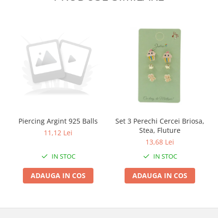
Zdrobitoare si teascuri
Teascuri
Zdrobitoare electrice
Zdrobitoare electrice & manuale
Zdrobitoare manuale
Masini de cusut si accesorii
Articole antidaunatori gradina
Sere si solarii
Piercing Argint 925 Balls
Set 3 Perechi Cercei Briosa,
Suflante si aspiratoare exterior
Stea, Fluture
11,12 Lei
Unelte altoit
13,68 Lei
Unelte manuale de gradina -
IN STOC
IN STOC
Stropitori
ADAUGA IN COS
ADAUGA IN COS
Folie si plase pt plante
Masini de maturat manuale
Masini batut stalpi