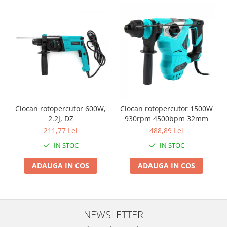
Zdrobitoare si teascuri
Teascuri
Zdrobitoare electrice
Zdrobitoare electrice & manuale
Zdrobitoare manuale
Masini de cusut si accesorii
Articole antidaunatori gradina
Ciocan rotopercutor 600W,
Ciocan rotopercutor 1500W
Sere si solarii
2.2J, DZ
930rpm 4500bpm 32mm
Suflante si aspiratoare exterior
211,77 Lei
488,89 Lei
Unelte altoit
IN STOC
IN STOC
Unelte manuale de gradina -
ADAUGA IN COS
ADAUGA IN COS
Stropitori
Folie si plase pt plante
Masini de maturat manuale
NEWSLETTER
Masini batut stalpi