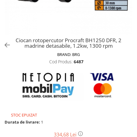
Biciclete, trotinete, triciclete
Biciclete electrice
Triciclete
Gradina
Ciocan rotopercutor Procraft BH1250 DFR, 2
Motoburghie si accesorii
madrine detasabile, 1.2kw, 1300 rpm
Accesorii motoburghie
BRAND:
BRG
Motoburghie
Cod Produs:
6487
Drujbe, fierastraie electrice
Drujbe pe benzina
Drujbe cu acumulator
Consumabile drujbe, fierastraie
electrice
Drujbe electrice
STOC EPUIZAT
Unelte electrice busteni
Durata de livrare:
1
Mori cereale si batoze porumb
Batoze - mori desfacat porumb
334,68 Lei