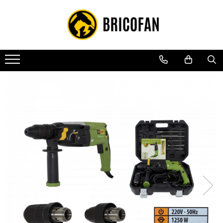
Toate Produsele
Vehicule electrice
Atv
Cu permis
Fără permis
Masini electrice
Motocross
Piese de schimb vehicule electrice
Scutere electrice
Scutere pe benzina
Tricicluri cargo fara permis
Tricicluri persoane
Trotinete electrice