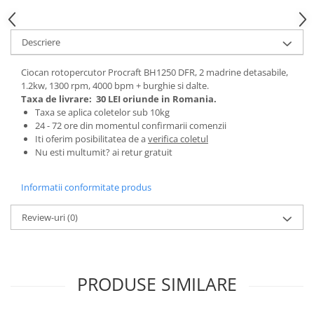
Tractoraș de tuns gazonul
Zootehnie
Descriere
Incubatoare, oparitoare si
deplumatoare
Ciocan rotopercutor Procraft BH1250 DFR, 2 madrine detasabile,
Echipamente pentru animale
1.2kw, 1300 rpm, 4000 bpm + burghie si dalte.
Aparate de tuns animale
Taxa de livrare:
30 LEI oriunde in Romania.
Piese si accesorii aparate de tuns
Taxa se aplica coletelor sub 10kg
24 - 72 ore din momentul confirmarii comenzii
animale
Iti oferim posibilitatea de a
verifica coletul
Tarcuri animale
Nu esti multumit? ai retur gratuit
Semanatori
Masini batut stalpi si accesorii
Informatii conformitate produs
Roabe & accesorii
Review-uri
(0)
Casute gradina si cutii depozitare
Mobilier gradina
Corturi, Prelate si plase de
PRODUSE SIMILARE
umbrire
Lopeti zapada