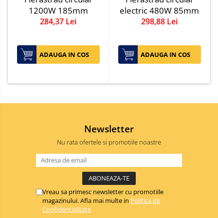
Lumina de crestere pentru plante
1200W 185mm
electric 480W 85mm
Proiectoare & lampi de lucru
284,37 Lei
298,88 Lei
Veioze si Lampi
Cantarire
ADAUGA IN COS
ADAUGA IN COS
Cantare comerciale
Cantare Corporale
Aparate de spalat cu presiune si
accesorii
Accesorii aparatele de spalat cu
presiune
Newsletter
Aparate de spalat cu presiune
Nu rata ofertele si promotiile noastre
Instalatii sanitare
Articole si accesorii pentru baie
Baterii baie
Baterii bucatarie
Vreau sa primesc newsletter cu promotiile
Baterii cada
magazinului. Afla mai multe in
Politica de
Confidentialitate
Baterii electrice