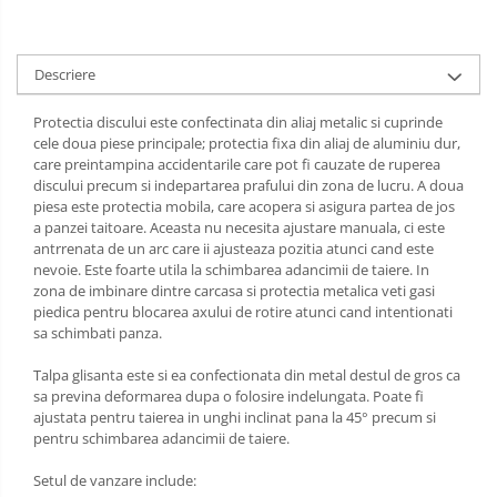
Tractoraș de tuns gazonul
Zootehnie
Incubatoare, oparitoare si
Descriere
deplumatoare
Echipamente pentru animale
Protectia discului este confectinata din aliaj metalic si cuprinde
cele doua piese principale; protectia fixa din aliaj de aluminiu dur,
Aparate de tuns animale
care preintampina accidentarile care pot fi cauzate de ruperea
Piese si accesorii aparate de tuns
discului precum si indepartarea prafului din zona de lucru. A doua
animale
piesa este protectia mobila, care acopera si asigura partea de jos
a panzei taitoare. Aceasta nu necesita ajustare manuala, ci este
Tarcuri animale
antrrenata de un arc care ii ajusteaza pozitia atunci cand este
Semanatori
nevoie. Este foarte utila la schimbarea adancimii de taiere. In
zona de imbinare dintre carcasa si protectia metalica veti gasi
Masini batut stalpi si accesorii
piedica pentru blocarea axului de rotire atunci cand intentionati
Roabe & accesorii
sa schimbati panza.
Casute gradina si cutii depozitare
Talpa glisanta este si ea confectionata din metal destul de gros ca
sa previna deformarea dupa o folosire indelungata. Poate fi
Mobilier gradina
ajustata pentru taierea in unghi inclinat pana la 45° precum si
Corturi, Prelate si plase de
pentru schimbarea adancimii de taiere.
umbrire
Setul de vanzare include:
Lopeti zapada