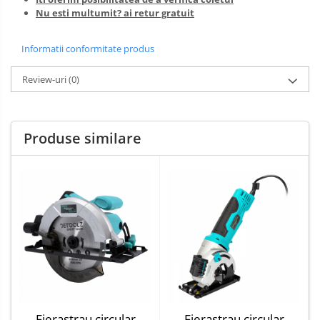
Nu esti multumit? ai retur gratuit
Pentru Casa si Camping
Aragaze, plite, piese butelii de
voiaj
Informatii conformitate produs
Accesorii aragaze & butelii
Review-uri
(0)
Butelii
Gratare
Pirostrii si accesorii pentru gatit
Produse similare
Plite & aragaze
Iluminat & electrice
Prelungitoare & cabluri electrice
Becuri
Coliere plastic
Conectori/doze
Corpuri de iluminat
Lampi solare
Lanterne
Fierastrau circular
Fierastrau circular