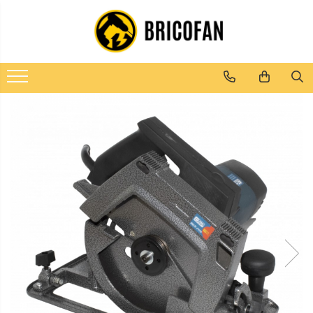
Toate Produsele
Vehicule electrice
Atv
Cu permis
Fără permis
Masini electrice
Motocross
Piese de schimb vehicule electrice
Scutere electrice
Scutere pe benzina
Tricicluri cargo fara permis
Tricicluri persoane
Trotinete electrice