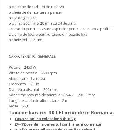
o pereche de carbuni de rezerva
Zdrobitoare si teascuri
o cheie de demontare a panzei
Teascuri
o tija de ghidare
o panza 200mm x 20 mm cu 24 de dinti
Zdrobitoare electrice
accesoriu pentru atasare aspirator pentru evacuarea prafului
Zdrobitoare electrice & manuale
2 cleme de fixare pentru taiere din pozitie fixa
Zdrobitoare manuale
o cheie imbus 6mm
Masini de cusut si accesorii
Articole antidaunatori gradina
CARACTERISTICI GENERALE
Sere si solarii
Putere 2450 W
VIteza de rotatie 5500 rpm
Suflante si aspiratoare exterior
Alimentare La retea
Unelte altoit
Frecventa 50 Hz
Diametru discului 200 mm
Unelte manuale de gradina -
Adancime maxima de taiere la 90°/45° 70/55 mm
Lungime cablu de alimentare 2 m
Stropitori
Masa 6 kg
Folie si plase pt plante
Taxa de livrare:
30 LEI oriunde in Romania.
Masini de maturat manuale
Taxa se aplica coletelor sub 10kg
24 - 72 ore din momentul confirmarii comenzii
Masini batut stalpi
Iti oferim posibilitatea de a
verifica coletul