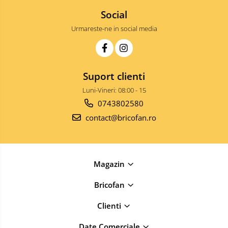
Baterii lavoar
Social
Chiuvete bucatarie compozit
Urmareste-ne in social media
Chiuvete inox
Coloane de dus
Robineti
Suport clienti
Scari
Luni-Vineri: 08:00 - 15
Tapet 3D Autoadeziv
0743802580
Climatizare si echipamente de
contact@bricofan.ro
incalzire
Aere conditionate
Echipamente pt incalzire
Panouri solare
Magazin
Paturi electrice cu incalzire
Bricofan
Sobe pe lemne
Umidificatoare
Clienti
Ventilatoare
Date Comerciale