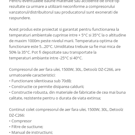
Pentru eventualele daune materiale sau accidente de orice tip
rezultate ca urmare a utilizarii neconforme a compresorului
Zdrobitoare si teascuri
vanzatorul/distribuitorul sau producatorul sunt exonerati de
Teascuri
raspundere.
Zdrobitoare electrice
Acest produs este proiectat si garantat pentru functionarea la
Zdrobitoare electrice & manuale
temperaturi ambientale cuprinse intre + 5°C si 35°C la o altitudine
Zdrobitoare manuale
de maxim 1000m peste nivelul marii. Temperatura optima de
functionare este 5...20°C. Umiditatea trebuie sa fie mai mica de
Masini de cusut si accesorii
50% la 35°C. Pot fi depozitate sau transportate la
Articole antidaunatori gradina
temperaturi ambiante intre -25°C si 40°C.
Sere si solarii
Compresorul de aer fara ulei, 1500W, 30L, Detoolz DZ-C266, are
urmatoarele caracteristici:
Suflante si aspiratoare exterior
• Functionare silentioasa sub 70dB;
Unelte altoit
• Constructie ce permite disiparea caldurii;
• Constructie robusta, din materiale de fabricatie de cea mai buna
Unelte manuale de gradina -
calitate, rezistente pentru o durata de viata extinsa;
Stropitori
Continut colet compresorul de aer fara ulei, 1500W, 30L, Detoolz
Folie si plase pt plante
DZ-C266:
Masini de maturat manuale
• Compresor
• Filtre de suctiune;
Masini batut stalpi
• Manual de instructiuni;