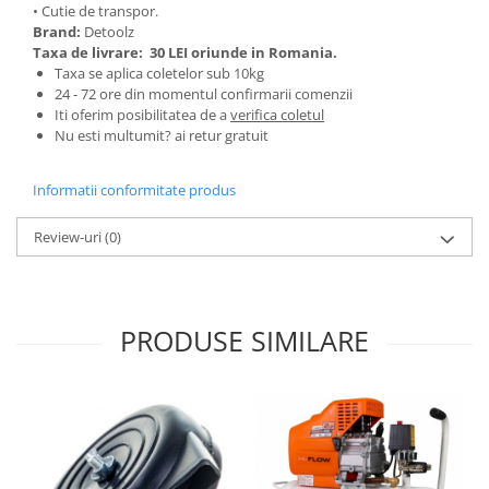
• Cutie de transpor.
Pentru Casa si Camping
Brand:
Detoolz
Aragaze, plite, piese butelii de
Taxa de livrare:
30 LEI oriunde in Romania.
voiaj
Taxa se aplica coletelor sub 10kg
24 - 72 ore din momentul confirmarii comenzii
Accesorii aragaze & butelii
Iti oferim posibilitatea de a
verifica coletul
Butelii
Nu esti multumit? ai retur gratuit
Gratare
Pirostrii si accesorii pentru gatit
Informatii conformitate produs
Plite & aragaze
Review-uri
(0)
Iluminat & electrice
Prelungitoare & cabluri electrice
Becuri
Coliere plastic
PRODUSE SIMILARE
Conectori/doze
Corpuri de iluminat
Lampi solare
Lanterne
Lumina de crestere pentru plante