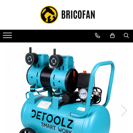
Toate Produsele
Vehicule electrice
Atv
Cu permis
Fără permis
Masini electrice
Motocross
Piese de schimb vehicule electrice
Scutere electrice
Scutere pe benzina
Tricicluri cargo fara permis
Tricicluri persoane
Trotinete electrice