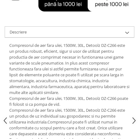
Tractoraș de tuns gazonul
Zootehnie
Incubatoare, oparitoare si
deplumatoare
Descriere
Echipamente pentru animale
Aparate de tuns animale
Compresorul de aer fara ulei, 1500W, 30L, Detoolz DZ-C266 este
Piese si accesorii aparate de tuns
un produs robust, eficient, sigur si usor de utilizat pentru
animale
productia de aer comprimat necesar in funtionarea unei game
variante de scule pneumatice. In plus acest compresor
Tarcuri animale
functioneaza fara ulei si astfel permite furnizarea unui aer pur
Semanatori
lipsit de elemente poluante ce poate fi utilizat pe scara larga in
stomatologie, acvacultura, industria chimica, industria
Masini batut stalpi si accesorii
alimentara, industria farmaceutica, aparataj pentru laboratoare si
Roabe & accesorii
multe alte aplicatii similare.
Compresorul de aer fara ulei, 1500W, 30L, Detoolz DZ-C266 poate
Casute gradina si cutii depozitare
fi folosit si ca pompa de vid.
Compresorul de aer fara ulei, 1500W, 30L, Detoolz DZ-C266 este
Mobilier gradina
un produs de uz individual sau gospodaresc si nu permite
Corturi, Prelate si plase de
utilizarea industriala.Compresorul poate fi utilizat numai in
umbrire
conformitate cu scopul pentru care a fost creat. Orice utilizare
care depaseste acest domeniu este considerata neconforma.
Lopeti zapada