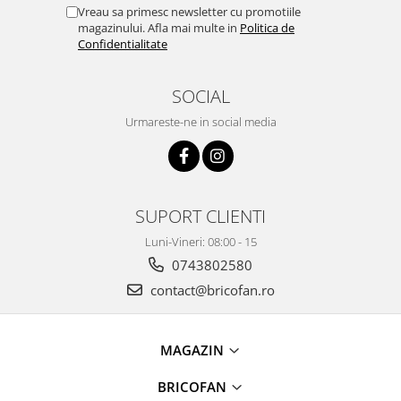
Chiuvete bucatarie compozit
Vreau sa primesc newsletter cu promotiile
magazinului. Afla mai multe in
Politica de
Chiuvete inox
Confidentialitate
Coloane de dus
Robineti
SOCIAL
Scari
Urmareste-ne in social media
Tapet 3D Autoadeziv
Climatizare si echipamente de
incalzire
Aere conditionate
SUPORT CLIENTI
Echipamente pt incalzire
Luni-Vineri: 08:00 - 15
Panouri solare
0743802580
Paturi electrice cu incalzire
contact@bricofan.ro
Sobe pe lemne
Umidificatoare
Ventilatoare
MAGAZIN
Kituri de siguranta si supravietuire
BRICOFAN
Kit-uri siguranta auto