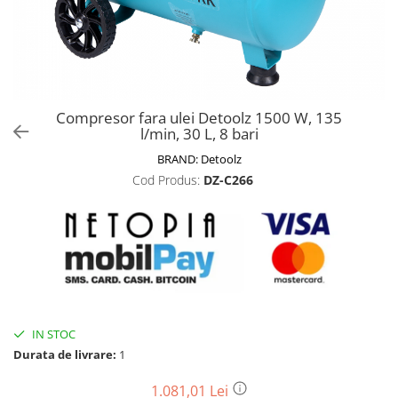
Biciclete, trotinete, triciclete
Biciclete electrice
Triciclete
Gradina
Compresor fara ulei Detoolz 1500 W, 135
Motoburghie si accesorii
l/min, 30 L, 8 bari
Accesorii motoburghie
BRAND:
Detoolz
Motoburghie
Cod Produs:
DZ-C266
Drujbe, fierastraie electrice
Drujbe pe benzina
Drujbe cu acumulator
Consumabile drujbe, fierastraie
electrice
Drujbe electrice
IN STOC
Unelte electrice busteni
Durata de livrare:
1
Mori cereale si batoze porumb
Batoze - mori desfacat porumb
1.081,01 Lei