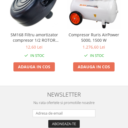
Proiectoare & lampi de lucru
Veioze si Lampi
Cantarire
Cantare comerciale
Cantare Corporale
SM168 Filtru amortizator
Compresor Ruris AirPower
compresor 1/2 ROTOR
5000, 1500 W
Aparate de spalat cu presiune si
(plastic)
12,60 Lei
1.276,60 Lei
accesorii
IN STOC
IN STOC
Accesorii aparatele de spalat cu
presiune
ADAUGA IN COS
ADAUGA IN COS
Aparate de spalat cu presiune
Instalatii sanitare
Articole si accesorii pentru baie
NEWSLETTER
Baterii baie
Baterii bucatarie
Nu rata ofertele si promotiile noastre
Baterii cada
Baterii electrice
Baterii lavoar