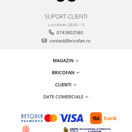
Proiectoare & lampi de lucru
Veioze si Lampi
SUPORT CLIENTI
Cantarire
Luni-Vineri: 08:00 - 15
Cantare comerciale
0743802580
Cantare Corporale
contact@bricofan.ro
Aparate de spalat cu presiune si
accesorii
Accesorii aparatele de spalat cu
MAGAZIN
presiune
Aparate de spalat cu presiune
BRICOFAN
Instalatii sanitare
CLIENTI
Articole si accesorii pentru baie
Baterii baie
DATE COMERCIALE
Baterii bucatarie
Baterii cada
Baterii electrice
Baterii lavoar