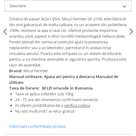
Tractoraș de tuns gazonul
Descriere
Zootehnie
Incubatoare, oparitoare si
Cotetul de pasari 3x2x1.95m, Micul Fermier GF-2195, este fabricat
din otel galvanizat de inalta calitate, cu un acoperis din polietilena
deplumatoare
100%, rezistent la apa si raze UV, oferind protectie impotriva
Echipamente pentru animale
soarelui, ploii, zapezii si altor conditii meteorologice nefavorabile.
Aparate de tuns animale
Peretii laterali din sarma ai cotetului ajuta la prevenirea
neplacerilor sau a accidentelor, permitand in acelasi timp
Piese si accesorii aparate de tuns
circulatia aerului. Poarta este echipata cu un sistem de blocare,
animale
pentru a va mentine animalele in siguranta sporita. Produsul este
Tarcuri animale
usor de asamblat.
Semanatori
Brand:
Micul Fermier
Manual utilizare:
Apasa aici pentru a descarca Manualul de
Masini batut stalpi si accesorii
utilizare
Taxa de livrare:
30 LEI oriunde in Romania.
Roabe & accesorii
Taxa se aplica coletelor sub 10kg
Casute gradina si cutii depozitare
24 - 72 ore din momentul confirmarii comenzii
Iti oferim posibilitatea de a
verifica coletul
Mobilier gradina
Nu esti multumit? ai retur gratuit
Corturi, Prelate si plase de
umbrire
Informatii conformitate produs
Lopeti zapada