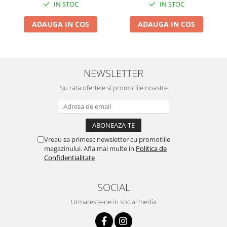
IN STOC
IN STOC
Pentru Casa si Camping
Aragaze, plite, piese butelii de
ADAUGA IN COS
ADAUGA IN COS
voiaj
Accesorii aragaze & butelii
Butelii
NEWSLETTER
Gratare
Pirostrii si accesorii pentru gatit
Nu rata ofertele si promotiile noastre
Plite & aragaze
Iluminat & electrice
Prelungitoare & cabluri electrice
Vreau sa primesc newsletter cu promotiile
Becuri
magazinului. Afla mai multe in
Politica de
Coliere plastic
Confidentialitate
Conectori/doze
Corpuri de iluminat
SOCIAL
Lampi solare
Urmareste-ne in social media
Lanterne
Lumina de crestere pentru plante