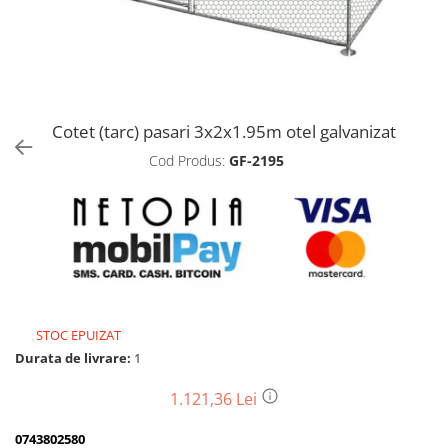
Biciclete, trotinete, triciclete
Biciclete electrice
Triciclete
Gradina
Cotet (tarc) pasari 3x2x1.95m otel galvanizat
Motoburghie si accesorii
Cod Produs:
GF-2195
Accesorii motoburghie
Motoburghie
Drujbe, fierastraie electrice
Drujbe pe benzina
Drujbe cu acumulator
Consumabile drujbe, fierastraie
electrice
STOC EPUIZAT
Drujbe electrice
Durata de livrare:
1
Unelte electrice busteni
1.121,36 Lei
Mori cereale si batoze porumb
Batoze - mori desfacat porumb
0743802580