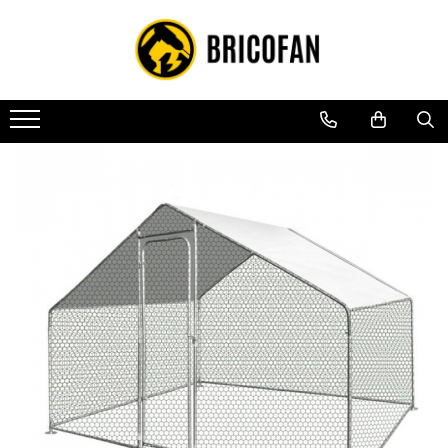
Toate Produsele
Vehicule electrice
Atv
Cu permis
Fără permis
Masini electrice
Motocross
Piese de schimb vehicule electrice
Scutere electrice
Scutere pe benzina
Tricicluri cargo fara permis
Tricicluri persoane
Trotinete electrice