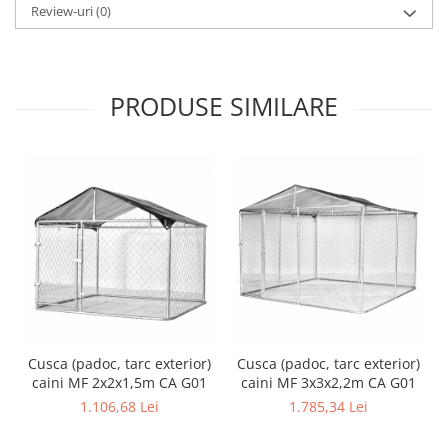
Review-uri
(0)
Zdrobitoare si teascuri
Teascuri
Zdrobitoare electrice
PRODUSE SIMILARE
Zdrobitoare electrice & manuale
Zdrobitoare manuale
Masini de cusut si accesorii
Articole antidaunatori gradina
Sere si solarii
Suflante si aspiratoare exterior
Unelte altoit
Unelte manuale de gradina -
Stropitori
Cusca (padoc, tarc exterior)
Cusca (padoc, tarc exterior)
Folie si plase pt plante
caini MF 2x2x1,5m CA G01
caini MF 3x3x2,2m CA G01
Masini de maturat manuale
1.106,68 Lei
1.785,34 Lei
Masini batut stalpi