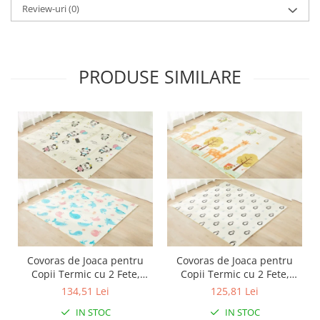
Review-uri
(0)
PRODUSE SIMILARE
Covoras de Joaca pentru
Covoras de Joaca pentru
Copii Termic cu 2 Fete,
Copii Termic cu 2 Fete,
Flippy, Model Ursuleți si
Flippy, Model Girafe si
134,51 Lei
125,81 Lei
Delfini, cu Spuma,
Pinguini, cu Spuma,
IN STOC
IN STOC
Impermeabil, Antiderapant,
Impermeabil, Antiderapant,