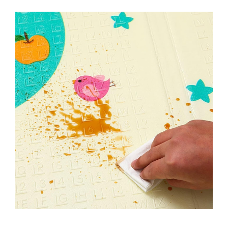
Broaste si clante
Accesorii pentru animale
Aparate de Masaj
Articole si accesorii birou
Electrocasnice
Storcatoare / Blendere
Mobilier
Genți de voiaj & genți
Mobilier camping
Sonerii