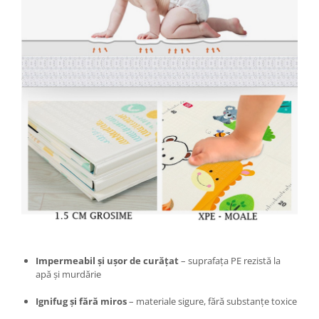
Instalatii Craciun 220V
Instalatii cu baterii
Instalatii de Craciun
Instalatii liniare si role de furtun
luminos
Instalatii liniare/sir
Instalatii perdea
Instalatii plasa
Instalatii Solare
Instalatii turturi-franjuri
Liniare 220V
Perdea 220V
Plasa 220V
Turturi/Franjuri 220V
Impermeabil și ușor de curățat
– suprafața PE rezistă la
Diverse pentru casa si camping
apă și murdărie
Feronerie
Ignifug și fără miros
– materiale sigure, fără substanțe toxice
Balamale si zavoare