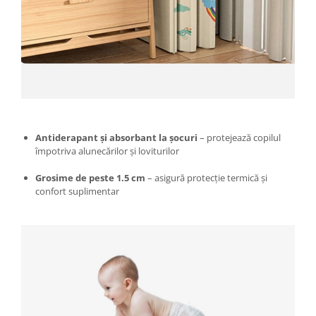
Clesti auto
Compresoare auto si pompe
Cricuri
Intretinere interior/exterior
Modulatoare FM
Perii de zapada si raclete
Pompe de transfer
Decoratiuni, ornamente si articole
Antiderapant și absorbant la șocuri
– protejează copilul
Craciun
împotriva alunecărilor și loviturilor
Accesorii si componente craciun
Grosime de peste 1.5 cm
– asigură protecție termică și
Beteala si ghirlande Craciun
confort suplimentar
Brazi de Craciun
Costume Craciun
Decoratiuni luminoase exterioare &
interioare
Figurine muzicale
Figurine si decoratiuni Craciun
Furtun - Tub - rola craciun