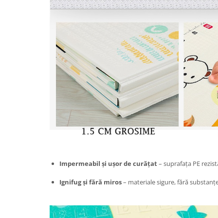
Chiuvete bucatarie compozit
Chiuvete inox
Coloane de dus
Robineti
Scari
Tapet 3D Autoadeziv
Climatizare si echipamente de
incalzire
Aere conditionate
Echipamente pt incalzire
Panouri solare
Paturi electrice cu incalzire
Sobe pe lemne
Impermeabil și ușor de curățat
– suprafața PE rezist
Umidificatoare
Ignifug și fără miros
– materiale sigure, fără substanț
Ventilatoare
Kituri de siguranta si supravietuire
Kit-uri siguranta auto