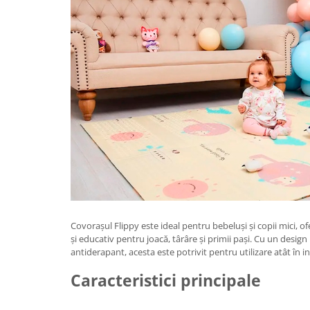
Granulatoare
Mori pentru cereale
Mori pentru fructe si legume
Mori pentru furaje
Mori pentru furaje si resturi
vegetale
Motoare granulatoare
Piese si accesorii mori
Tocatoare furaje si crengi
Tocatoare furaje
Consumabile si acesorii tocatoare
Tocatoare crengi
Motocoase, Trimmere si Masini de
Covorașul Flippy este ideal pentru bebeluși și copii mici, of
tuns gazon
și educativ pentru joacă, târâre și primii pași. Cu un design 
antiderapant, acesta este potrivit pentru utilizare atât în int
Motocositori cu motoare 2T
Caracteristici principale
Trimmere electrice
Masini de tuns gazon pe benzina