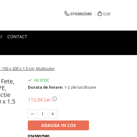
0743802580
0,00
I
CONTACT
 150 x 200 x 1.5 cm, Multicolor
 Fete,
IN STOC
PE,
Durata de livrare:
1-2 zile lucrătoare
ctie
115,04 Lei
 x 1.5
ADAUGA IN COS
0743802580