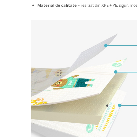
Tractoraș de tuns gazonul
Material de calitate
– realizat din XPE + PE, sigur, moa
Zootehnie
Incubatoare, oparitoare si
deplumatoare
Echipamente pentru animale
Aparate de tuns animale
Piese si accesorii aparate de tuns
animale
Tarcuri animale
Semanatori
Masini batut stalpi si accesorii
Roabe & accesorii
Casute gradina si cutii depozitare
Mobilier gradina
Corturi, Prelate si plase de
umbrire
Lopeti zapada