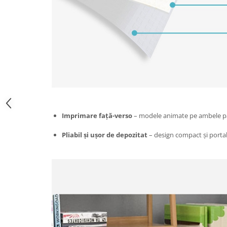
Zdrobitoare si teascuri
Teascuri
Zdrobitoare electrice
Zdrobitoare electrice & manuale
Zdrobitoare manuale
Masini de cusut si accesorii
Articole antidaunatori gradina
Sere si solarii
Imprimare față-verso
– modele animate pe ambele păr
Suflante si aspiratoare exterior
Pliabil și ușor de depozitat
– design compact și portab
Unelte altoit
Unelte manuale de gradina -
Stropitori
Folie si plase pt plante
Masini de maturat manuale
Masini batut stalpi