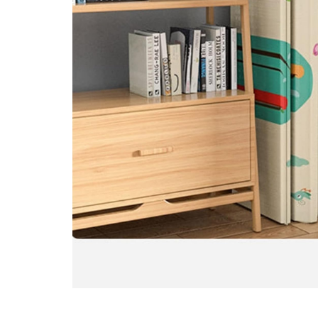
Pentru Casa si Camping
Aragaze, plite, piese butelii de
voiaj
Accesorii aragaze & butelii
Butelii
Gratare
Pirostrii si accesorii pentru gatit
Plite & aragaze
Iluminat & electrice
Prelungitoare & cabluri electrice
Becuri
Coliere plastic
Conectori/doze
Corpuri de iluminat
Lampi solare
Lanterne
Lumina de crestere pentru plante