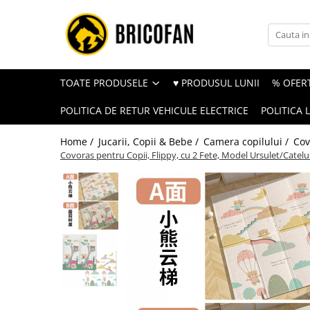
Toate Produsele
Vehicule electrice
TOATE PRODUSELE
♥ PRODUSUL LUNII
% OFERT
Atv
POLITICA DE RETUR VEHICULE ELECTRICE
POLITICA 
Cu permis
Fără permis
Home /
Jucarii, Copii & Bebe /
Camera copilului /
Cov
Covoras pentru Copii, Flippy, cu 2 Fete, Model Ursulet/Catelus
Masini electrice
Motocross
Piese de schimb vehicule electrice
Scutere electrice
Scutere pe benzina
Tricicluri cargo fara permis
Tricicluri persoane
Trotinete electrice