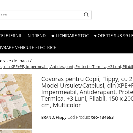
ELE IERNII
IN TREND
★ LICHIDARE STOC
♥ OFERTE SUB 99 LE
LIVRARE VEHICULE ELECTRICE
orase de joaca /
i, din XPE+PE, Impermeabil, Antiderapant, Protectie Termica, +3 Luni, Pliabil,
Covoras pentru Copii, Flippy, cu 2
Model Ursulet/Catelusi, din XPE+
Impermeabil, Antiderapant, Prote
Termica, +3 Luni, Pliabil, 150 x 200
cm, Multicolor
Cod Produs:
teo-134553
BRAND:
Flippy