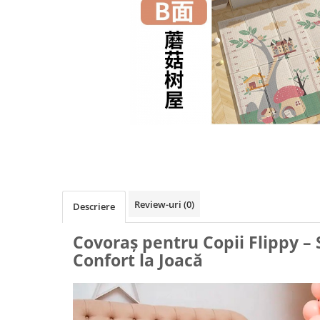
Biciclete, trotinete, triciclete
Biciclete electrice
Triciclete
Gradina
Motoburghie si accesorii
Accesorii motoburghie
Motoburghie
Drujbe, fierastraie electrice
Drujbe pe benzina
Drujbe cu acumulator
Review-uri
(0)
Descriere
Consumabile drujbe, fierastraie
electrice
Covoraș pentru Copii Flippy – 
Drujbe electrice
Confort la Joacă
Unelte electrice busteni
Mori cereale si batoze porumb
Batoze - mori desfacat porumb