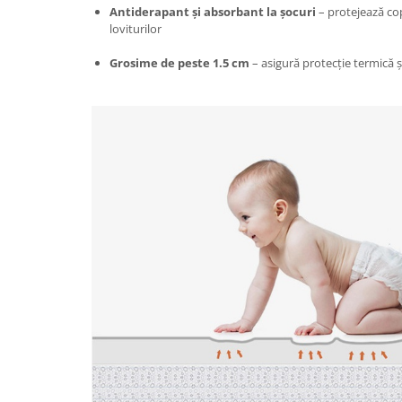
Proiectoare & lampi de lucru
Antiderapant și absorbant la șocuri
– protejează cop
loviturilor
Veioze si Lampi
Cantarire
Grosime de peste 1.5 cm
– asigură protecție termică 
Cantare comerciale
Cantare Corporale
Aparate de spalat cu presiune si
accesorii
Accesorii aparatele de spalat cu
presiune
Aparate de spalat cu presiune
Instalatii sanitare
Articole si accesorii pentru baie
Baterii baie
Baterii bucatarie
Baterii cada
Baterii electrice
Baterii lavoar