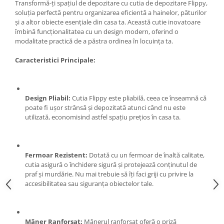
Ochelari si casti de protectie
Transformă-ți spațiul de depozitare cu cutia de depozitare Flippy,
Perii si aparate scame
soluția perfectă pentru organizarea eficientă a hainelor, păturilor
Statii si pistoale de lipit
Stergatoare geam
și a altor obiecte esențiale din casa ta. Această cutie inovatoare
Statii si pistoale de lipit
Umerase pentru haine si suporturi
îmbină funcționalitatea cu un design modern, oferind o
modalitate practică de a păstra ordinea în locuința ta.
Accesorii, consumabile, piese
Uscatoare si standere haine
Bucatarie si electrocasnice
Accesorii
Caracteristici Principale:
Acumulatori si incarcatoare scule
Masini de carnati si accesorii
electrice
Espressoare si cafetiere
Discuri taiere
Masini de piper si nuci
Design Pliabil:
Cutia Flippy este pliabilă, ceea ce înseamnă că
Strung
poate fi ușor strânsă și depozitată atunci când nu este
Accesorii si consumabile masini de
utilizată, economisind astfel spațiu prețios în casa ta.
tocat carne
Scule de mana
Autocolant de bucatarie
Accesorii masini de taiat placi
Blendere
ceramice
Fermoar Rezistent:
Dotată cu un fermoar de înaltă calitate,
Ceaune
Accesorii placi ceramice
cutia asigură o închidere sigură și protejează conținutul de
Dozatoare
Carabine, vartejuri, belciuge
praf și murdărie. Nu mai trebuie să îți faci griji cu privire la
accesibilitatea sau siguranța obiectelor tale.
Fete de masa
Clesti si truse de sertizare
Fierbatoare
Fierastraie manuale
Friteuze
Foarfeci constructii
Mâner Ranforsat:
Mânerul ranforsat oferă o priză