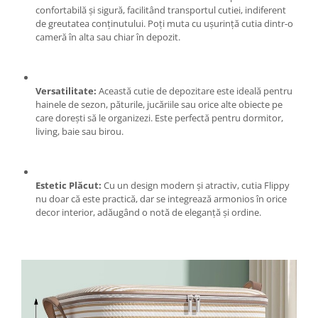
Genti Termoizolante Mancare
Masini de taiat placi ceramice
confortabilă și sigură, facilitând transportul cutiei, indiferent
Magneti de frigider
Patenti si clesti
de greutatea conținutului. Poți muta cu ușurință cutia dintr-o
cameră în alta sau chiar în depozit.
Masini de tocat manuale
Topoare
Masini tocat carne electrice
Truse, seturi si alte scule de mana
Mixere
Compactoare
Versatilitate:
Această cutie de depozitare este ideală pentru
Oale si Cratite
Scule Emtop
hainele de sezon, păturile, jucăriile sau orice alte obiecte pe
Oale sub presiune
care dorești să le organizezi. Este perfectă pentru dormitor,
Scule multifunctionale
Pahare / Sticle cu Pai / Cani termos
living, baie sau birou.
Tăietor beton
Palnii
Storcatoare
Estetic Plăcut:
Cu un design modern și atractiv, cutia Flippy
Tavi copt
nu doar că este practică, dar se integrează armonios în orice
Tigai
decor interior, adăugând o notă de eleganță și ordine.
Ustensile de bucatarie
Auto
Stații încărcare vehicule electrice
Anvelope auto
Chingi