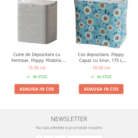
Broaste si clante
Accesorii litiere
Accesorii pentru animale
Aparate de Masaj
Articole si accesorii birou
Electrocasnice
Cutie de Depozitare cu
Cos depozitare, Flippy,
Storcatoare / Blendere
Fermoar, Flippy, Pliabila,
Capac cu Snur, 175 L,
Maner Ranforsat, Fermoar
Confectionat din Bumbac si
Mobilier
19,36 Lei
18,00 Lei
Rezistent, pentru Haine,
un Strat Impermeabil, 50 x
IN STOC
IN STOC
Genți de voiaj & genți
Paturi, Plapumi, Perne,
50 x 70 cm, Albastru
Lenjerii de Pat, Jucarii,
Deschis, Imprimeu Flori
Mobilier camping
ADAUGA IN COS
ADAUGA IN COS
61x50x71 cm, 210 Litri, Gri
Sonerii
NEWSLETTER
Nu rata ofertele si promotiile noastre