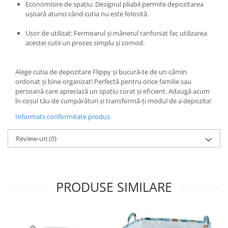
Economisire de spațiu: Designul pliabil permite depozitarea
Instalatii Craciun 220V
ușoară atunci când cutia nu este folosită.
Instalatii cu baterii
Ușor de utilizat: Fermoarul și mânerul ranforsat fac utilizarea
Instalatii de Craciun
acestei cutii un proces simplu și comod.
Instalatii liniare si role de furtun
luminos
Instalatii liniare/sir
Alege cutia de depozitare Flippy și bucură-te de un cămin
ordonat și bine organizat! Perfectă pentru orice familie sau
Instalatii perdea
persoană care apreciază un spațiu curat și eficient. Adaugă acum
Instalatii plasa
în coșul tău de cumpărături și transformă-ți modul de a depozita!
Instalatii Solare
Informatii conformitate produs
Instalatii turturi-franjuri
Liniare 220V
Review-uri
(0)
Perdea 220V
Plasa 220V
Turturi/Franjuri 220V
PRODUSE SIMILARE
Diverse pentru casa si camping
Feronerie
Balamale si zavoare