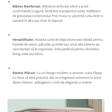
Pentru Casa si Camping
Mâner Ranforsat:
Mânerul ranforsat oferă o priză
Aragaze, plite, piese butelii de
confortabilă și sigură, facilitând transportul cutiei, indiferent
voiaj
de greutatea conținutului. Poți muta cu ușurință cutia dintr-o
cameră în alta sau chiar în depozit.
Accesorii aragaze & butelii
Butelii
Gratare
Versatilitate:
Această cutie de depozitare este ideală pentru
Pirostrii si accesorii pentru gatit
hainele de sezon, păturile, jucăriile sau orice alte obiecte pe
Plite & aragaze
care dorești să le organizezi. Este perfectă pentru dormitor,
living, baie sau birou.
Iluminat & electrice
Prelungitoare & cabluri electrice
Becuri
Estetic Plăcut:
Cu un design modern și atractiv, cutia Flippy
Coliere plastic
nu doar că este practică, dar se integrează armonios în orice
Conectori/doze
decor interior, adăugând o notă de eleganță și ordine.
Corpuri de iluminat
Lampi solare
Lanterne
Lumina de crestere pentru plante