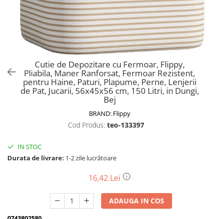
Biciclete, trotinete, triciclete
Biciclete electrice
Triciclete
Gradina
Cutie de Depozitare cu Fermoar, Flippy,
Motoburghie si accesorii
Pliabila, Maner Ranforsat, Fermoar Rezistent,
pentru Haine, Paturi, Plapume, Perne, Lenjerii
Accesorii motoburghie
de Pat, Jucarii, 56x45x56 cm, 150 Litri, in Dungi,
Motoburghie
Bej
Drujbe, fierastraie electrice
BRAND:
Flippy
Drujbe pe benzina
Cod Produs:
teo-133397
Drujbe cu acumulator
IN STOC
Consumabile drujbe, fierastraie
Durata de livrare:
1-2 zile lucrătoare
electrice
Drujbe electrice
16,42 Lei
Unelte electrice busteni
Mori cereale si batoze porumb
ADAUGA IN COS
Batoze - mori desfacat porumb
0743802580