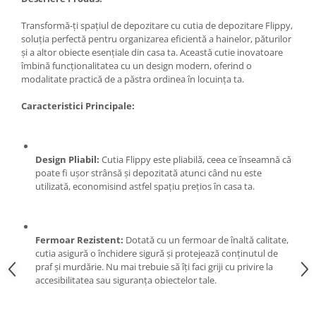
Zdrobitoare si teascuri
Transformă-ți spațiul de depozitare cu cutia de depozitare Flippy,
Teascuri
soluția perfectă pentru organizarea eficientă a hainelor, păturilor
și a altor obiecte esențiale din casa ta. Această cutie inovatoare
Zdrobitoare electrice
îmbină funcționalitatea cu un design modern, oferind o
Zdrobitoare electrice & manuale
modalitate practică de a păstra ordinea în locuința ta.
Zdrobitoare manuale
Caracteristici Principale:
Masini de cusut si accesorii
Articole antidaunatori gradina
Sere si solarii
Design Pliabil:
Cutia Flippy este pliabilă, ceea ce înseamnă că
poate fi ușor strânsă și depozitată atunci când nu este
Suflante si aspiratoare exterior
utilizată, economisind astfel spațiu prețios în casa ta.
Unelte altoit
Unelte manuale de gradina -
Fermoar Rezistent:
Dotată cu un fermoar de înaltă calitate,
Stropitori
cutia asigură o închidere sigură și protejează conținutul de
Folie si plase pt plante
praf și murdărie. Nu mai trebuie să îți faci griji cu privire la
accesibilitatea sau siguranța obiectelor tale.
Masini de maturat manuale
Masini batut stalpi