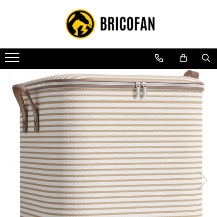
Toate Produsele
Vehicule electrice
Atv
Cu permis
Fără permis
Masini electrice
Motocross
Piese de schimb vehicule electrice
Scutere electrice
Scutere pe benzina
Tricicluri cargo fara permis
Tricicluri persoane
Trotinete electrice