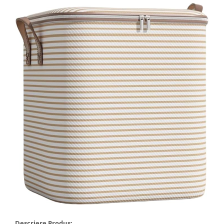
Tractoraș de tuns gazonul
Zootehnie
Incubatoare, oparitoare si
deplumatoare
Echipamente pentru animale
Aparate de tuns animale
Piese si accesorii aparate de tuns
animale
Tarcuri animale
Semanatori
Masini batut stalpi si accesorii
Roabe & accesorii
Casute gradina si cutii depozitare
Mobilier gradina
Corturi, Prelate si plase de
umbrire
Lopeti zapada
Descriere Produs: