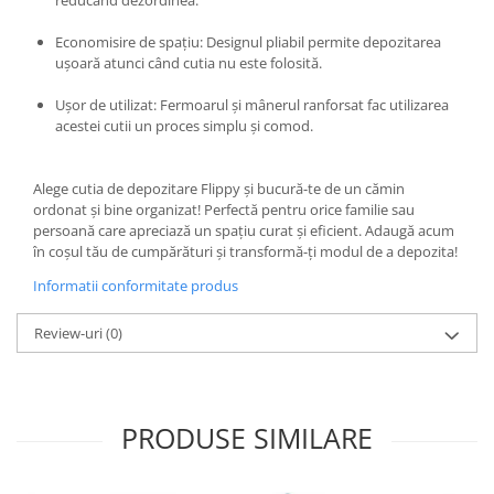
reducând dezordinea.
Chiuvete bucatarie compozit
Chiuvete inox
Economisire de spațiu: Designul pliabil permite depozitarea
ușoară atunci când cutia nu este folosită.
Coloane de dus
Robineti
Ușor de utilizat: Fermoarul și mânerul ranforsat fac utilizarea
Scari
acestei cutii un proces simplu și comod.
Tapet 3D Autoadeziv
Alege cutia de depozitare Flippy și bucură-te de un cămin
Climatizare si echipamente de
ordonat și bine organizat! Perfectă pentru orice familie sau
incalzire
persoană care apreciază un spațiu curat și eficient. Adaugă acum
Aere conditionate
în coșul tău de cumpărături și transformă-ți modul de a depozita!
Echipamente pt incalzire
Informatii conformitate produs
Panouri solare
Review-uri
(0)
Paturi electrice cu incalzire
Sobe pe lemne
Umidificatoare
Ventilatoare
PRODUSE SIMILARE
Kituri de siguranta si supravietuire
Kit-uri siguranta auto