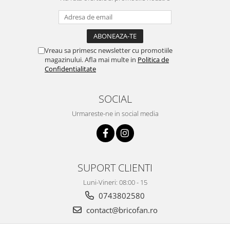
Umerase pentru haine si suporturi
Uscatoare si standere haine
Bucatarie si electrocasnice
Masini de carnati si accesorii
Vreau sa primesc newsletter cu promotiile
Espressoare si cafetiere
magazinului. Afla mai multe in
Politica de
Confidentialitate
Masini de piper si nuci
Accesorii si consumabile masini de
tocat carne
SOCIAL
Autocolant de bucatarie
Urmareste-ne in social media
Blendere
Ceaune
Dozatoare
Fete de masa
SUPORT CLIENTI
Fierbatoare
Luni-Vineri: 08:00 - 15
Friteuze
0743802580
Genti Termoizolante Mancare
contact@bricofan.ro
Magneti de frigider
Masini de tocat manuale