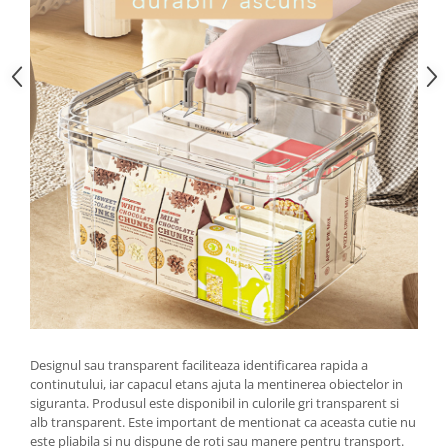
Zdrobitoare si teascuri
Teascuri
Zdrobitoare electrice
Zdrobitoare electrice & manuale
Zdrobitoare manuale
Masini de cusut si accesorii
Articole antidaunatori gradina
Sere si solarii
Suflante si aspiratoare exterior
Unelte altoit
Unelte manuale de gradina -
Stropitori
Designul sau transparent faciliteaza identificarea rapida a
Folie si plase pt plante
continutului, iar capacul etans ajuta la mentinerea obiectelor in
Masini de maturat manuale
siguranta. Produsul este disponibil in culorile gri transparent si
alb transparent. Este important de mentionat ca aceasta cutie nu
Masini batut stalpi
este pliabila si nu dispune de roti sau manere pentru transport.