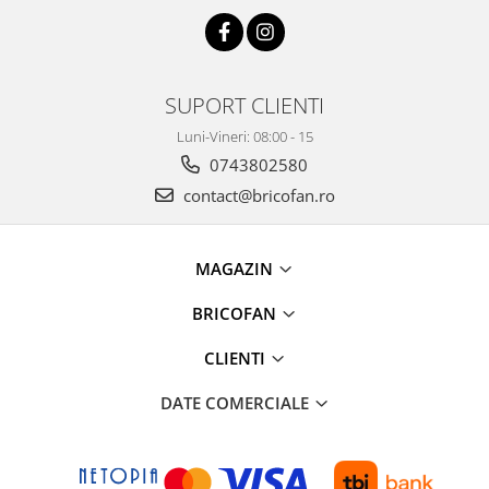
Kit-uri Supravietuire si Accesorii
Camping
Curatenie si menaj
SUPORT CLIENTI
Accesorii ingrijire casa
Accesorii maturi, mopuri si galeti
Luni-Vineri: 08:00 - 15
Aparate de calcat
0743802580
Aspiratoare electrice
contact@bricofan.ro
Cutii depozitare diverse
Cutii depozitare medicamente
MAGAZIN
Cutii pentru chei
Dulapuri si rafturi de depozitare
BRICOFAN
Maturi, mopuri si galeti
CLIENTI
Organizatoare imbracaminte si
incaltaminte
DATE COMERCIALE
Perii de curatare
Perii si aparate scame
Stergatoare geam