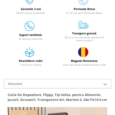
Granulatoare
Garantie 2 ani
Perioada Retur
Mori pentru cereale
Pentru toate produsele
In 14 zile prin Formular Retur
Mori pentru fructe si legume
Mori pentru furaje
Mori pentru furaje si resturi
Transport gratuit
vegetale
Suport telefonic
De la a 2-a comanda, pentru tot
Si service autorizat
restul anului!
Motoare granulatoare
Piese si accesorii mori
Tocatoare furaje si crengi
Deschidere colet
Magazin Romanesc
Tocatoare furaje
Tarif fix la livrare
Cele mai bune produse pentru tine
Consumabile si acesorii tocatoare
Tocatoare crengi
Motocoase, Trimmere si Masini de
Descriere
tuns gazon
Cutie De Depozitare, Flippy, Tip Valiza, pentru Alimente,
Motocositori cu motoare 2T
Jucarii, Accesorii, Transparent-Gri, Marime S, 24x17x13.5 cm
Trimmere electrice
Masini de tuns gazon pe benzina