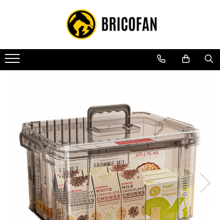
Toate Produsele
Vehicule electrice
Atv
Cu permis
Fără permis
Masini electrice
Motocross
Piese de schimb vehicule electrice
Scutere electrice
Scutere pe benzina
Tricicluri cargo fara permis
Tricicluri persoane
Trotinete electrice