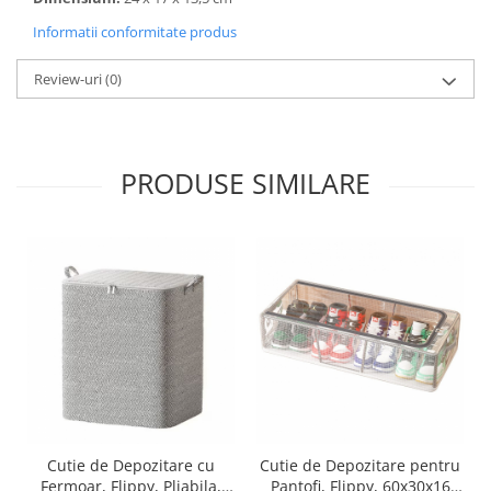
Proiectoare & lampi de lucru
Informatii conformitate produs
Veioze si Lampi
Cantarire
Review-uri
(0)
Cantare comerciale
Cantare Corporale
Aparate de spalat cu presiune si
PRODUSE SIMILARE
accesorii
Accesorii aparatele de spalat cu
presiune
Aparate de spalat cu presiune
Instalatii sanitare
Articole si accesorii pentru baie
Baterii baie
Baterii bucatarie
Baterii cada
Baterii electrice
Cutie de Depozitare cu
Cutie de Depozitare pentru
Baterii lavoar
Fermoar, Flippy, Pliabila,
Pantofi, Flippy, 60x30x16