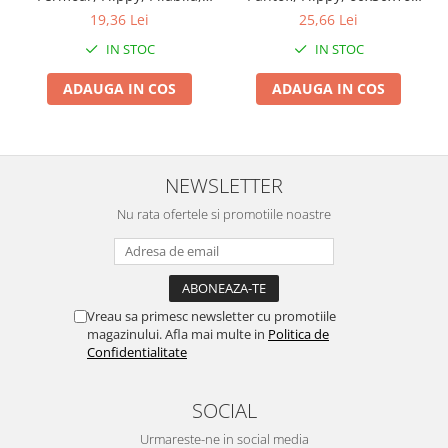
Chiuvete bucatarie compozit
Maner Ranforsat, Fermoar
cm, din Plasa PVC
19,36 Lei
25,66 Lei
Rezistent, pentru Haine,
Impermeabila si Cadru de
Chiuvete inox
IN STOC
IN STOC
Paturi, Plapumi, Perne,
Otel, Pliabila, Fermoar
Coloane de dus
Lenjerii de Pat, Jucarii,
Bidirectional, Transparenta
Robineti
ADAUGA IN COS
ADAUGA IN COS
61x50x71 cm, 210 Litri, Gri
Scari
Tapet 3D Autoadeziv
Climatizare si echipamente de
NEWSLETTER
incalzire
Nu rata ofertele si promotiile noastre
Aere conditionate
Echipamente pt incalzire
Panouri solare
Paturi electrice cu incalzire
Vreau sa primesc newsletter cu promotiile
Sobe pe lemne
magazinului. Afla mai multe in
Politica de
Confidentialitate
Umidificatoare
Ventilatoare
SOCIAL
Kituri de siguranta si supravietuire
Kit-uri siguranta auto
Urmareste-ne in social media