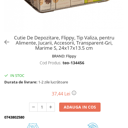
Biciclete, trotinete, triciclete
Biciclete electrice
Triciclete
Gradina
Cutie De Depozitare, Flippy, Tip Valiza, pentru
Motoburghie si accesorii
Alimente, Jucarii, Accesorii, Transparent-Gri,
Marime S, 24x17x13.5 cm
Accesorii motoburghie
BRAND:
Flippy
Motoburghie
Cod Produs:
teo-134456
Drujbe, fierastraie electrice
Drujbe pe benzina
IN STOC
Drujbe cu acumulator
Durata de livrare:
1-2 zile lucrătoare
Consumabile drujbe, fierastraie
electrice
37,44 Lei
Drujbe electrice
ADAUGA IN COS
Unelte electrice busteni
Mori cereale si batoze porumb
0743802580
Batoze - mori desfacat porumb