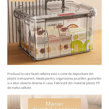
Tractoraș de tuns gazonul
Zootehnie
Incubatoare, oparitoare si
deplumatoare
Echipamente pentru animale
Aparate de tuns animale
Piese si accesorii aparate de tuns
animale
Tarcuri animale
Semanatori
Masini batut stalpi si accesorii
Roabe & accesorii
Produsul la care faceti referire este o cutie de depozitare din
plastic transparent, ideala pentru organizarea jucariilor, gustarilor
Casute gradina si cutii depozitare
si a altor obiecte diverse in casa. Fabricată din material plastic PP
Mobilier gradina
de inalta calitate.
Corturi, Prelate si plase de
umbrire
Lopeti zapada