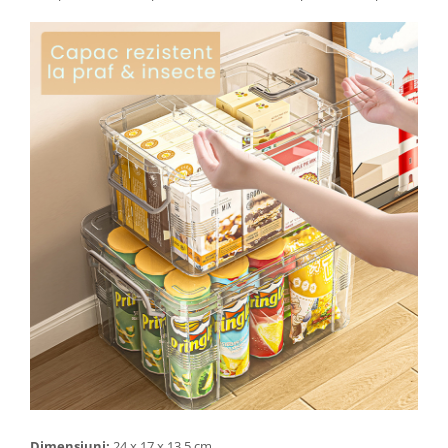
Pentru Casa si Camping
Aragaze, plite, piese butelii de
voiaj
Accesorii aragaze & butelii
Butelii
Gratare
Pirostrii si accesorii pentru gatit
Plite & aragaze
Iluminat & electrice
Prelungitoare & cabluri electrice
Becuri
Coliere plastic
Conectori/doze
Corpuri de iluminat
Lampi solare
Lanterne
Lumina de crestere pentru plante
Dimensiuni:
24 x 17 x 13,5 cm