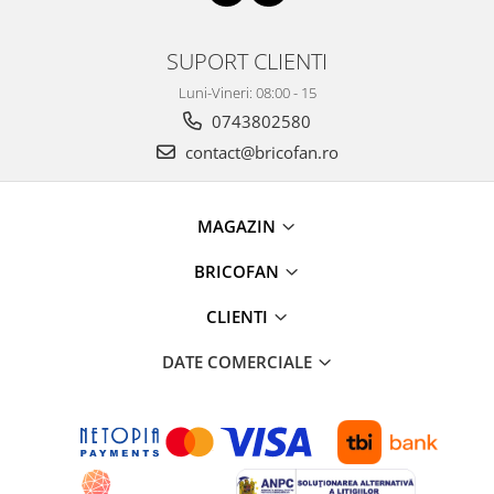
Kit-uri Supravietuire si Accesorii
Camping
SUPORT CLIENTI
Curatenie si menaj
Luni-Vineri: 08:00 - 15
Accesorii ingrijire casa
0743802580
Accesorii maturi, mopuri si galeti
contact@bricofan.ro
Aparate de calcat
Aspiratoare electrice
Cutii depozitare diverse
MAGAZIN
Cutii depozitare medicamente
BRICOFAN
Cutii pentru chei
Dulapuri si rafturi de depozitare
CLIENTI
Maturi, mopuri si galeti
Organizatoare imbracaminte si
DATE COMERCIALE
incaltaminte
Perii de curatare
Perii si aparate scame
Stergatoare geam