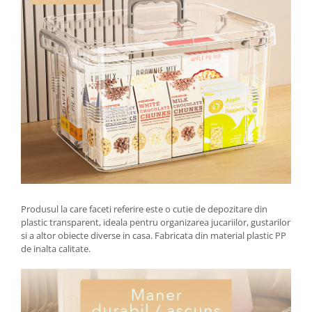
Tractoraș de tuns gazonul
Zootehnie
Incubatoare, oparitoare si
deplumatoare
Echipamente pentru animale
Aparate de tuns animale
Piese si accesorii aparate de tuns
animale
Tarcuri animale
Semanatori
Masini batut stalpi si accesorii
Roabe & accesorii
Produsul la care faceti referire este o cutie de depozitare din
plastic transparent, ideala pentru organizarea jucariilor, gustarilor
Casute gradina si cutii depozitare
si a altor obiecte diverse in casa. Fabricata din material plastic PP
Mobilier gradina
de inalta calitate.
Corturi, Prelate si plase de
umbrire
Lopeti zapada