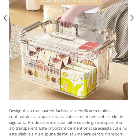
Zdrobitoare si teascuri
Teascuri
Zdrobitoare electrice
Zdrobitoare electrice & manuale
Zdrobitoare manuale
Masini de cusut si accesorii
Articole antidaunatori gradina
Sere si solarii
Suflante si aspiratoare exterior
Unelte altoit
Unelte manuale de gradina -
Stropitori
Designul sau transparent faciliteaza identificarea rapida a
Folie si plase pt plante
continutului, iar capacul etans ajuta la mentinerea obiectelor in
Masini de maturat manuale
siguranta. Produsul este disponibil in culorile gri transparent si
alb transparent. Este important de mentionat ca aceasta cutie nu
Masini batut stalpi
este pliabila si nu dispune de roti sau manere pentru transport.