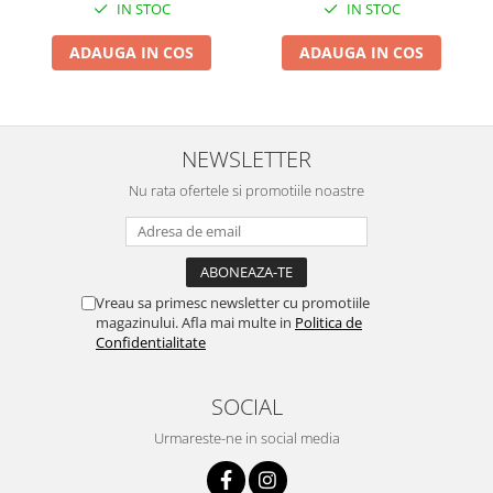
Chiuvete bucatarie compozit
IN STOC
IN STOC
Paturi, Plapumi, Perne,
50 x 70 cm, Albastru
Lenjerii de Pat, Jucarii,
Deschis, Imprimeu Flori
Chiuvete inox
ADAUGA IN COS
ADAUGA IN COS
61x50x71 cm, 210 Litri, Gri
Coloane de dus
Robineti
Scari
NEWSLETTER
Tapet 3D Autoadeziv
Nu rata ofertele si promotiile noastre
Climatizare si echipamente de
incalzire
Aere conditionate
Echipamente pt incalzire
Vreau sa primesc newsletter cu promotiile
Panouri solare
magazinului. Afla mai multe in
Politica de
Paturi electrice cu incalzire
Confidentialitate
Sobe pe lemne
Umidificatoare
SOCIAL
Ventilatoare
Urmareste-ne in social media
Kituri de siguranta si supravietuire
Kit-uri siguranta auto