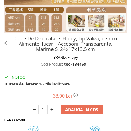
Biciclete, trotinete, triciclete
Biciclete electrice
Triciclete
Gradina
Cutie De Depozitare, Flippy, Tip Valiza, pentru
Motoburghie si accesorii
Alimente, Jucarii, Accesorii, Transparenta,
Marime S, 24x17x13.5 cm
Accesorii motoburghie
BRAND:
Flippy
Motoburghie
Cod Produs:
teo-134459
Drujbe, fierastraie electrice
Drujbe pe benzina
IN STOC
Drujbe cu acumulator
Durata de livrare:
1-2 zile lucrătoare
Consumabile drujbe, fierastraie
electrice
38,00 Lei
Drujbe electrice
ADAUGA IN COS
Unelte electrice busteni
Mori cereale si batoze porumb
0743802580
Batoze - mori desfacat porumb