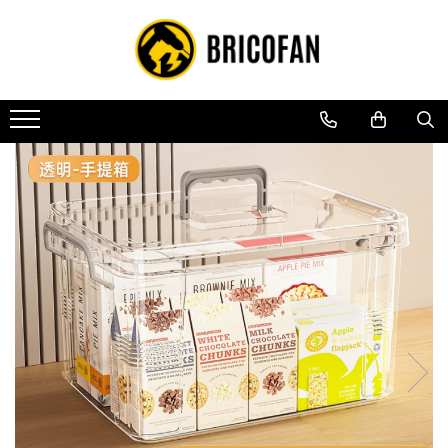
Toate Produsele
Vehicule electrice
Atv
Cu permis
Fără permis
Masini electrice
Motocross
Piese de schimb vehicule electrice
Scutere electrice
Scutere pe benzina
Tricicluri cargo fara permis
Tricicluri persoane
Trotinete electrice