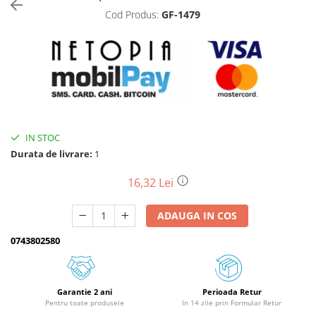
Cod Produs:
GF-1479
Biciclete, trotinete, triciclete
Biciclete electrice
Triciclete
Gradina
Motoburghie si accesorii
Accesorii motoburghie
IN STOC
Motoburghie
Durata de livrare:
1
Drujbe, fierastraie electrice
Drujbe pe benzina
16,32 Lei
Drujbe cu acumulator
ADAUGA IN COS
Consumabile drujbe, fierastraie
electrice
0743802580
Drujbe electrice
Unelte electrice busteni
Mori cereale si batoze porumb
Garantie 2 ani
Perioada Retur
Pentru toate produsele
In 14 zile prin Formular Retur
Batoze - mori desfacat porumb