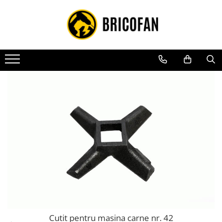
Toate Produsele
Vehicule electrice
Atv
Cu permis
Fără permis
Masini electrice
Motocross
Piese de schimb vehicule electrice
Scutere electrice
Scutere pe benzina
Tricicluri cargo fara permis
Tricicluri persoane
Cutit pentru masina carne nr. 42
Trotinete electrice