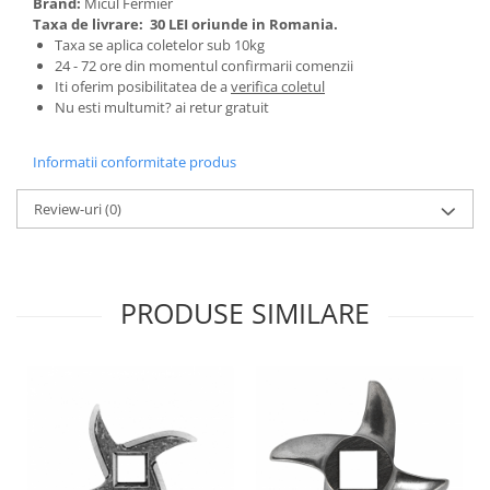
Brand:
Micul Fermier
Tractoraș de tuns gazonul
Taxa de livrare:
30 LEI oriunde in Romania.
Zootehnie
Taxa se aplica coletelor sub 10kg
24 - 72 ore din momentul confirmarii comenzii
Incubatoare, oparitoare si
Iti oferim posibilitatea de a
verifica coletul
deplumatoare
Nu esti multumit? ai retur gratuit
Echipamente pentru animale
Aparate de tuns animale
Informatii conformitate produs
Piese si accesorii aparate de tuns
animale
Review-uri
(0)
Tarcuri animale
Semanatori
Masini batut stalpi si accesorii
PRODUSE SIMILARE
Roabe & accesorii
Casute gradina si cutii depozitare
Mobilier gradina
Corturi, Prelate si plase de
umbrire
Lopeti zapada