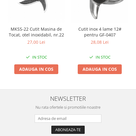
Zdrobitoare si teascuri
Teascuri
Zdrobitoare electrice
MKSS-22 Cutit Masina de
Cutit inox 4 lame 12#
Zdrobitoare electrice & manuale
Tocat, otel inoxidabil, nr.22
pentru GF-0407
Zdrobitoare manuale
27,00 Lei
28,08 Lei
Masini de cusut si accesorii
Articole antidaunatori gradina
IN STOC
IN STOC
Sere si solarii
ADAUGA IN COS
ADAUGA IN COS
Suflante si aspiratoare exterior
Unelte altoit
Unelte manuale de gradina -
NEWSLETTER
Stropitori
Nu rata ofertele si promotiile noastre
Folie si plase pt plante
Masini de maturat manuale
Masini batut stalpi