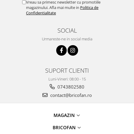
Vreau sa primesc newsletter cu promotiile
Pentru Casa si Camping
magazinului. Afla mai multe in
Politica de
Aragaze, plite, piese butelii de
Confidentialitate
voiaj
Accesorii aragaze & butelii
SOCIAL
Butelii
Urmareste-ne in social media
Gratare
Pirostrii si accesorii pentru gatit
Plite & aragaze
Iluminat & electrice
SUPORT CLIENTI
Prelungitoare & cabluri electrice
Luni-Vineri: 08:00 - 15
Becuri
0743802580
Coliere plastic
contact@bricofan.ro
Conectori/doze
Corpuri de iluminat
Lampi solare
MAGAZIN
Lanterne
BRICOFAN
Lumina de crestere pentru plante